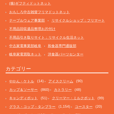
(株)ギフティドットネット
おもしろ中古雑貨フリマドットネット
テーブルウェア事業部
リサイクルショップ：フリマート
不用品回収遺品整理お片付け
不用品引き取りサイト：リサイクル生活ネット
中古家電事業部岐阜
和食器専門通販部
岐阜家電買取ネット
洋食器パーツセンター
カテゴリー
やかん・ケトル
(14)
アイスクリーム
(90)
カップ＆ソーサー
(860)
カトラリー
(48)
キャンディポット
(51)
クリーマー・ミルクポット
(99)
グラス・コップ・タンブラー
(1,154)
コースター
(20)