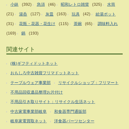
小鉢
(392)
急須
(46)
昭和レトロ雑貨
(325)
水筒
(21)
湯呑
(127)
灰皿
(163)
玩具
(42)
給湯ポット
(31)
花瓶・花器・花生け
(115)
茶碗
(65)
調味料入れ
(169)
鍋
(193)
関連サイト
(株)ギフティドットネット
おもしろ中古雑貨フリマドットネット
テーブルウェア事業部
リサイクルショップ：フリマート
不用品回収遺品整理お片付け
不用品引き取りサイト：リサイクル生活ネット
中古家電事業部岐阜
和食器専門通販部
岐阜家電買取ネット
洋食器パーツセンター