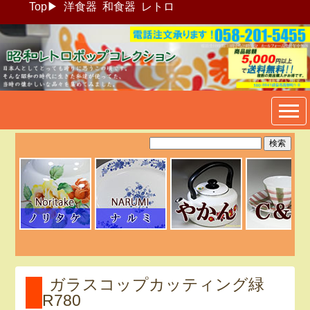
Top
▶
洋食器
和食器
レトロ
昭和レトロポップ食器生活雑
貨通販＠フリマート
ガラスコップカッティング緑
R780