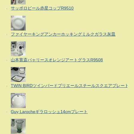
サッポロビール赤星コップR9510
ファイヤーキングアンカーホッキングミルクガラス灰皿
山本寛斎バャリースオレンジアートグラスR9508
TWIN BIRDツインバードプリエールスチールスクエアプレート
Guy Larocheギラロッシュ14cmプレート