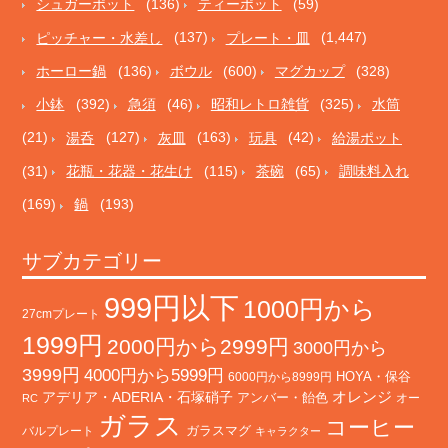
シュガーポット
(136)
ティーポット
(59)
ピッチャー・水差し
(137)
プレート・皿
(1,447)
ホーロー鍋
(136)
ボウル
(600)
マグカップ
(328)
小鉢
(392)
急須
(46)
昭和レトロ雑貨
(325)
水筒
(21)
湯呑
(127)
灰皿
(163)
玩具
(42)
給湯ポット
(31)
花瓶・花器・花生け
(115)
茶碗
(65)
調味料入れ
(169)
鍋
(193)
サブカテゴリー
999円以下
1000円から
27cmプレート
1999円
2000円から2999円
3000円から
3999円
4000円から5999円
HOYA・保谷
6000円から8999円
オレンジ
アデリア・ADERIA・石塚硝子
アンバー・飴色
オー
RC
ガラス
コーヒー
バルプレート
ガラスマグ
キャラクター