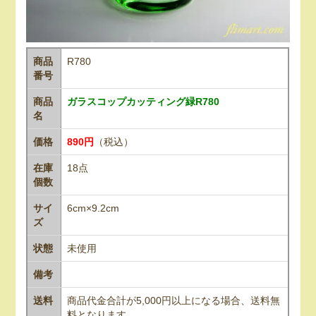
商品
R780
番号
商品
ガラスコップカッティング緑R780
名
価格
890円
（税込）
在庫
18点
個数
サイ
6cm×9.2cm
ズ
状態
未使用
備考
送料
商品代金合計が5,000円以上になる場合、送料無
料となります。