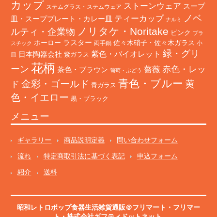
カップ
ストーンウェア
スープ
ステムグラス・ステムウェア
ノベ
ティーカップ
皿・スーププレート・カレー皿
ナルミ
ノリタケ・Noritake
ルティ・企業物
ピンク
プラ
ホーロー
ラスター
佐々木硝子・佐々木ガラス
両手鍋
小
スチック
緑・グリ
日本陶器会社
紫色・バイオレット
紫ガラス
皿
花柄
ーン
赤色・レッ
薔薇
茶色・ブラウン
葡萄・ぶどう
青色・ブルー
金彩・ゴールド
黄
ド
青ガラス
色・イエロー
黒・ブラック
メニュー
ギャラリー
商品説明定義
問い合わせフォーム
流れ
特定商取引法に基づく表記
申込フォーム
紹介
送料
昭和レトロポップ食器生活雑貨通販＠フリマート
・
フリマー
ト
・株式会社ギフティドットネット