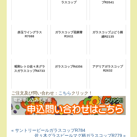
ラスコップ
プR3541
赤玉ワイングラス
ガラスコップ花柄青
ガラスコップぶどう柄
R7088
R1611
緑R2135
昭和レトロ佐々木グラ
ガラスコップR4356
アデリアガラスコップ
R2632
スガラスコップR4733
ご注文及び問い合わせ：
こちら
クリック！
« サントリービールガラスコップR784
佐々木グラスビールマグ柄ガラスコップR779 »