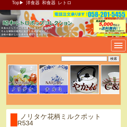
Top
▶
洋食器
和食器
レトロ
昭和レトロポップ食器生活雑
貨通販＠フリマート
ノリタケ花柄ミルクポット
R534