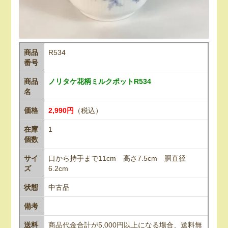
商品
R534
番号
商品
ノリタケ花柄ミルクポットR534
名
価格
2,990円
（税込）
在庫
1
個数
サイ
口から持手まで11cm 高さ7.5cm 胴直径
ズ
6.2cm
状態
中古品
備考
送料
商品代金合計が5,000円以上になる場合、送料無