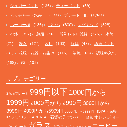
シュガーポット
(136)
ティーポット
(59)
ピッチャー・水差し
(137)
プレート・皿
(1,447)
ホーロー鍋
(136)
ボウル
(600)
マグカップ
(328)
小鉢
(392)
急須
(46)
昭和レトロ雑貨
(325)
水筒
(21)
湯呑
(127)
灰皿
(163)
玩具
(42)
給湯ポット
(31)
花瓶・花器・花生け
(115)
茶碗
(65)
調味料入れ
(169)
鍋
(193)
サブカテゴリー
999円以下
1000円から
27cmプレート
1999円
2000円から2999円
3000円から
3999円
4000円から5999円
HOYA・保谷
6000円から8999円
オレンジ
アデリア・ADERIA・石塚硝子
アンバー・飴色
オー
RC
ガラス
コーヒー
バルプレート
ガラスマグ
キャラクター