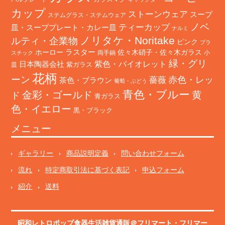
カップ
ストーンウェア
スープ
ステムグラス・ステムウェア
ノベ
ティーカップ
皿・スーププレート・カレー皿
ナルミ
ノリタケ・Noritake
ルティ・企業物
ピンク
プラ
ホーロー
ラスター
佐々木硝子・佐々木ガラス
両手鍋
小
スチック
緑・グリ
日本陶器会社
紫色・バイオレット
紫ガラス
皿
花柄
ーン
赤色・レッ
薔薇
茶色・ブラウン
葡萄・ぶどう
青色・ブルー
金彩・ゴールド
黄
ド
青ガラス
色・イエロー
黒・ブラック
メニュー
ギャラリー
商品説明定義
問い合わせフォーム
流れ
特定商取引法に基づく表記
申込フォーム
紹介
送料
昭和レトロポップ食器生活雑貨通販＠フリマート
・
フリマー