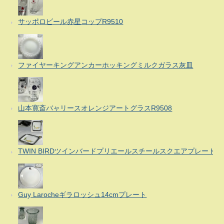
サッポロビール赤星コップR9510
ファイヤーキングアンカーホッキングミルクガラス灰皿
山本寛斎バャリースオレンジアートグラスR9508
TWIN BIRDツインバードプリエールスチールスクエアプレート
Guy Larocheギラロッシュ14cmプレート