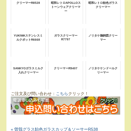
クリーマーR8528
昭和レトロAPOLLOス
昭和レトロ飴色ガラス
トーンウェアクリーマ
クリーマー
ー
YUKIWAステンレスミ
ガラスクリーマー
ノリタケ鵜飼図クリー
R7797
ルクポットR6668
マー
SANKYOガラスミルク
クリーマーR9407
ノリタケケンドールク
入れクリーマー
リーマー
ご注文及び問い合わせ：
こちら
クリック！
« 曽我グラス飴色ガラスカップ＆ソーサーR538