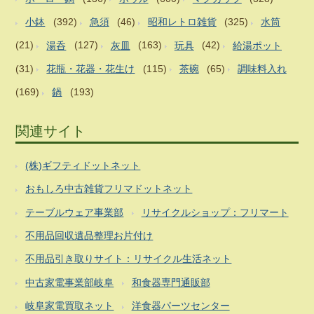
小鉢
(392)
急須
(46)
昭和レトロ雑貨
(325)
水筒
(21)
湯呑
(127)
灰皿
(163)
玩具
(42)
給湯ポット
(31)
花瓶・花器・花生け
(115)
茶碗
(65)
調味料入れ
(169)
鍋
(193)
関連サイト
(株)ギフティドットネット
おもしろ中古雑貨フリマドットネット
テーブルウェア事業部
リサイクルショップ：フリマート
不用品回収遺品整理お片付け
不用品引き取りサイト：リサイクル生活ネット
中古家電事業部岐阜
和食器専門通販部
岐阜家電買取ネット
洋食器パーツセンター