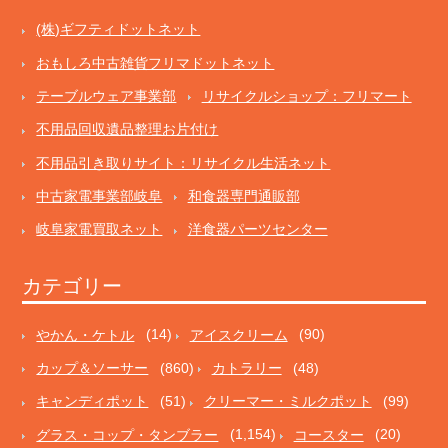
(株)ギフティドットネット
おもしろ中古雑貨フリマドットネット
テーブルウェア事業部
リサイクルショップ：フリマート
不用品回収遺品整理お片付け
不用品引き取りサイト：リサイクル生活ネット
中古家電事業部岐阜
和食器専門通販部
岐阜家電買取ネット
洋食器パーツセンター
カテゴリー
やかん・ケトル
(14)
アイスクリーム
(90)
カップ＆ソーサー
(860)
カトラリー
(48)
キャンディポット
(51)
クリーマー・ミルクポット
(99)
グラス・コップ・タンブラー
(1,154)
コースター
(20)