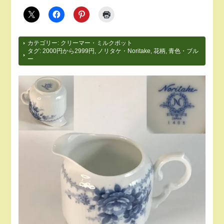
カテゴリー:
クリーマー・ミルクポット
タグ:
2000円から2999円
,
ノリタケ・Noritake
,
花柄
,
青色・ブル
ー