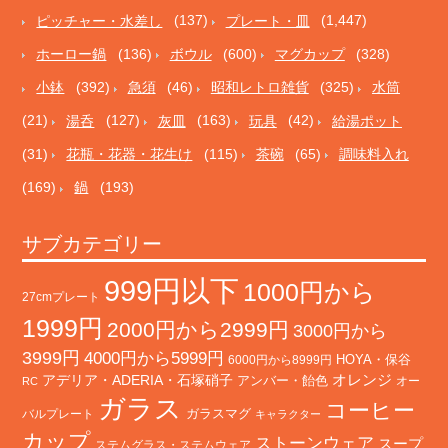
ピッチャー・水差し
(137)
プレート・皿
(1,447)
ホーロー鍋
(136)
ボウル
(600)
マグカップ
(328)
小鉢
(392)
急須
(46)
昭和レトロ雑貨
(325)
水筒
(21)
湯呑
(127)
灰皿
(163)
玩具
(42)
給湯ポット
(31)
花瓶・花器・花生け
(115)
茶碗
(65)
調味料入れ
(169)
鍋
(193)
サブカテゴリー
999円以下
1000円から
27cmプレート
1999円
2000円から2999円
3000円から
3999円
4000円から5999円
HOYA・保谷
6000円から8999円
オレンジ
アデリア・ADERIA・石塚硝子
アンバー・飴色
オー
RC
ガラス
コーヒー
バルプレート
ガラスマグ
キャラクター
カップ
ストーンウェア
スープ
ステムグラス・ステムウェア