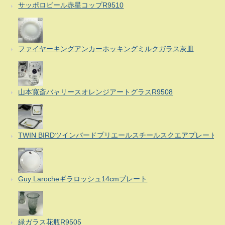
サッポロビール赤星コップR9510
ファイヤーキングアンカーホッキングミルクガラス灰皿
山本寛斎バャリースオレンジアートグラスR9508
TWIN BIRDツインバードプリエールスチールスクエアプレート
Guy Larocheギラロッシュ14cmプレート
緑ガラス花瓶R9505