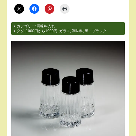
カテゴリー:
調味料入れ
タグ:
1000円から1999円
,
ガラス
,
調味料
,
黒・ブラック