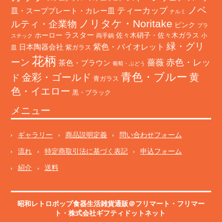
ノベ
ティーカップ
皿・スーププレート・カレー皿
ナルミ
ノリタケ・Noritake
ルティ・企業物
ピンク
プラ
ホーロー
ラスター
佐々木硝子・佐々木ガラス
両手鍋
小
スチック
緑・グリ
日本陶器会社
紫色・バイオレット
紫ガラス
皿
花柄
ーン
赤色・レッ
薔薇
茶色・ブラウン
葡萄・ぶどう
青色・ブルー
金彩・ゴールド
黄
ド
青ガラス
色・イエロー
黒・ブラック
メニュー
ギャラリー
商品説明定義
問い合わせフォーム
流れ
特定商取引法に基づく表記
申込フォーム
紹介
送料
昭和レトロポップ食器生活雑貨通販＠フリマート
・
フリマー
ト
・株式会社ギフティドットネット