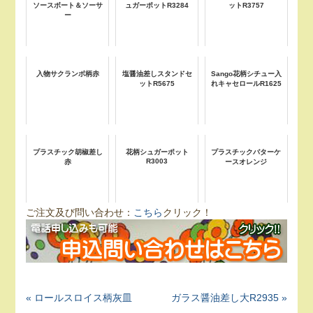
ソースボート＆ソーサ
ュガーポットR3284
ットR3757
ー
入物サクランボ柄赤
塩醤油差しスタンドセ
Sango花柄シチュー入
ットR5675
れキャセロールR1625
プラスチック胡椒差し
花柄シュガーポット
プラスチックバターケ
R3003
赤
ースオレンジ
ご注文及び問い合わせ：
こちら
クリック！
« ロールスロイス柄灰皿
ガラス醤油差し大R2935 »