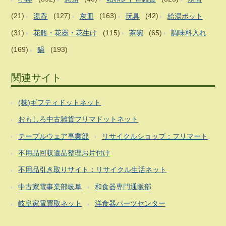
(21)
湯呑
(127)
灰皿
(163)
玩具
(42)
給湯ポット
(31)
花瓶・花器・花生け
(115)
茶碗
(65)
調味料入れ
(169)
鍋
(193)
関連サイト
(株)ギフティドットネット
おもしろ中古雑貨フリマドットネット
テーブルウェア事業部
リサイクルショップ：フリマート
不用品回収遺品整理お片付け
不用品引き取りサイト：リサイクル生活ネット
中古家電事業部岐阜
和食器専門通販部
岐阜家電買取ネット
洋食器パーツセンター