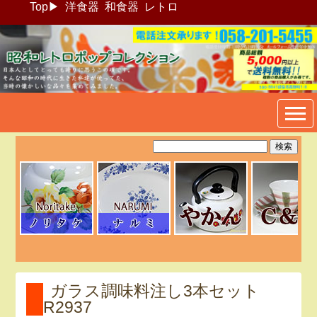
Top
▶
洋食器
和食器
レトロ
昭和レトロポップ食器生活雑
貨通販＠フリマート
ガラス調味料注し3本セット
R2937