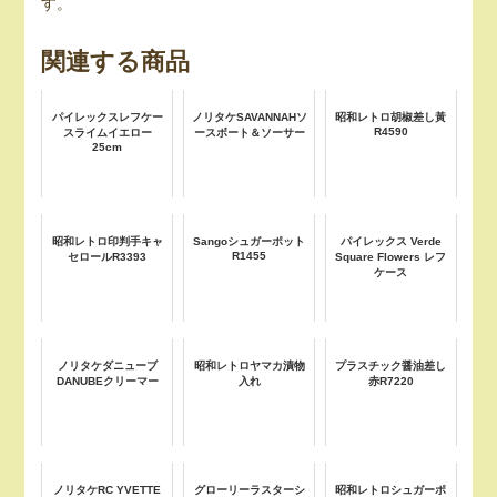
す。
関連する商品
パイレックスレフケー
ノリタケSAVANNAHソ
昭和レトロ胡椒差し黃
R4590
スライムイエロー
ースボート＆ソーサー
25cm
昭和レトロ印判手キャ
Sangoシュガーポット
パイレックス Verde
R1455
セロールR3393
Square Flowers レフ
ケース
ノリタケダニューブ
昭和レトロヤマカ漬物
プラスチック醤油差し
DANUBEクリーマー
入れ
赤R7220
ノリタケRC YVETTE
グローリーラスターシ
昭和レトロシュガーポ