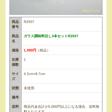
商品
R2937
番号
商品
ガラス調味料注し3本セットR2937
名
価格
1,490円
（税込）
在庫
1
個数
サイ
4.2cm×8.7cm
ズ
状態
未使用
備考
送料
商品代金合計が5,000円以上になる場合、送料無
料となります。