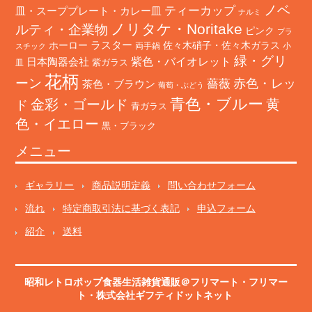
ノベ
ティーカップ
皿・スーププレート・カレー皿
ナルミ
ノリタケ・Noritake
ルティ・企業物
ピンク
プラ
ホーロー
ラスター
佐々木硝子・佐々木ガラス
両手鍋
小
スチック
緑・グリ
日本陶器会社
紫色・バイオレット
紫ガラス
皿
花柄
ーン
赤色・レッ
薔薇
茶色・ブラウン
葡萄・ぶどう
青色・ブルー
金彩・ゴールド
黄
ド
青ガラス
色・イエロー
黒・ブラック
メニュー
ギャラリー
商品説明定義
問い合わせフォーム
流れ
特定商取引法に基づく表記
申込フォーム
紹介
送料
昭和レトロポップ食器生活雑貨通販＠フリマート
・
フリマー
ト
・株式会社ギフティドットネット