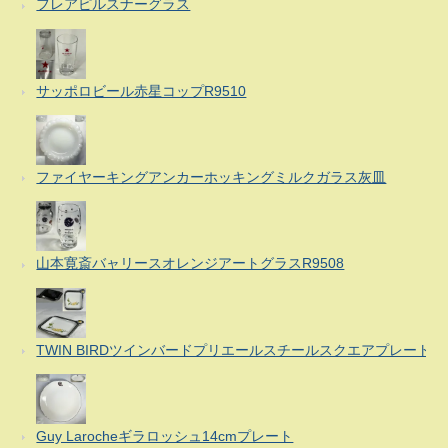
フレアピルスナーグラス
サッポロビール赤星コップR9510
ファイヤーキングアンカーホッキングミルクガラス灰皿
山本寛斎バャリースオレンジアートグラスR9508
TWIN BIRDツインバードプリエールスチールスクエアプレート
Guy Larocheギラロッシュ14cmプレート