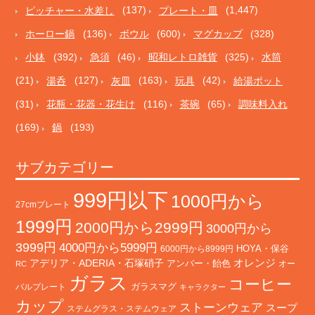
ピッチャー・水差し
(137)
プレート・皿
(1,447)
ホーロー鍋
(136)
ボウル
(600)
マグカップ
(328)
小鉢
(392)
急須
(46)
昭和レトロ雑貨
(325)
水筒
(21)
湯呑
(127)
灰皿
(163)
玩具
(42)
給湯ポット
(31)
花瓶・花器・花生け
(116)
茶碗
(65)
調味料入れ
(169)
鍋
(193)
サブカテゴリー
999円以下
1000円から
27cmプレート
1999円
2000円から2999円
3000円から
3999円
4000円から5999円
HOYA・保谷
6000円から8999円
オレンジ
アデリア・ADERIA・石塚硝子
アンバー・飴色
オー
RC
ガラス
コーヒー
バルプレート
ガラスマグ
キャラクター
カップ
ストーンウェア
スープ
ステムグラス・ステムウェア