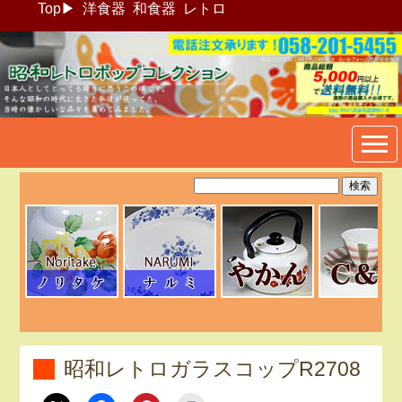
Top
▶
洋食器
和食器
レトロ
昭和レトロポップ食器生活雑
貨通販＠フリマート
昭和レトロガラスコップR2708