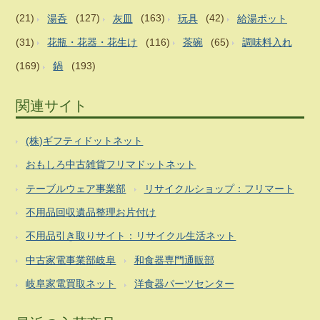
(21)
湯呑
(127)
灰皿
(163)
玩具
(42)
給湯ポット
(31)
花瓶・花器・花生け
(116)
茶碗
(65)
調味料入れ
(169)
鍋
(193)
関連サイト
(株)ギフティドットネット
おもしろ中古雑貨フリマドットネット
テーブルウェア事業部
リサイクルショップ：フリマート
不用品回収遺品整理お片付け
不用品引き取りサイト：リサイクル生活ネット
中古家電事業部岐阜
和食器専門通販部
岐阜家電買取ネット
洋食器パーツセンター