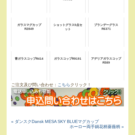
ガラスマグカップ
ショットグラス5点セ
ブランデーグラス
R2849
R6371
ット
青ガラスコップR414
ガラスコップR9191
アデリアガラスコップ
R589
ご注文及び問い合わせ：
こちら
クリック！
« ダンスクDansk MESA SKY BLUEマグカップ
ホーロー両手鍋花柄薔薇柄 »