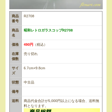
商品
R2708
番号
商品
昭和レトロガラスコップR2708
名
価格
490円
（税込）
在庫
売り切れ
個数
サイ
6.7cm×9.8cm
ズ
状態
中古品
備考
送料
商品代金合計が5,000円以上になる場合、送料無
料となります。