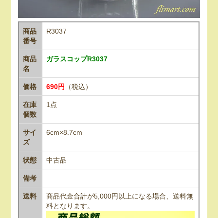
商品
R3037
番号
商品
ガラスコップR3037
名
価格
690円
（税込）
在庫
1点
個数
サイ
6cm×8.7cm
ズ
状態
中古品
備考
送料
商品代金合計が5,000円以上になる場合、送料無
料となります。