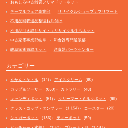
おもしろ中古雑貨フリマドットネット
テーブルウェア事業部
リサイクルショップ：フリマート
不用品回収遺品整理お片付け
不用品引き取りサイト：リサイクル生活ネット
中古家電事業部岐阜
和食器専門通販部
岐阜家電買取ネット
洋食器パーツセンター
カテゴリー
やかん・ケトル
(14)
アイスクリーム
(90)
カップ＆ソーサー
(860)
カトラリー
(48)
キャンディポット
(51)
クリーマー・ミルクポット
(99)
グラス・コップ・タンブラー
(1,154)
コースター
(20)
シュガーポット
(136)
ティーポット
(59)
ピッチャー・水差し
(137)
プレート・皿
(1,447)