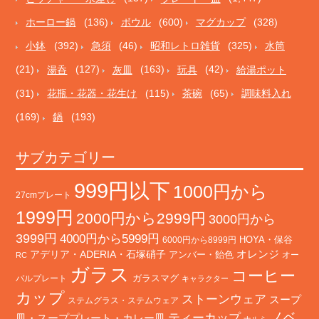
ホーロー鍋
(136)
ボウル
(600)
マグカップ
(328)
小鉢
(392)
急須
(46)
昭和レトロ雑貨
(325)
水筒
(21)
湯呑
(127)
灰皿
(163)
玩具
(42)
給湯ポット
(31)
花瓶・花器・花生け
(115)
茶碗
(65)
調味料入れ
(169)
鍋
(193)
サブカテゴリー
999円以下
1000円から
27cmプレート
1999円
2000円から2999円
3000円から
3999円
4000円から5999円
HOYA・保谷
6000円から8999円
オレンジ
アデリア・ADERIA・石塚硝子
アンバー・飴色
オー
RC
ガラス
コーヒー
バルプレート
ガラスマグ
キャラクター
カップ
ストーンウェア
スープ
ステムグラス・ステムウェア
ノベ
ティーカップ
皿・スーププレート・カレー皿
ナルミ