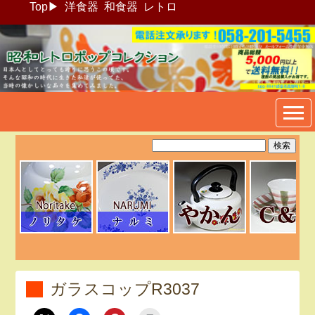
Top
▶
洋食器
和食器
レトロ
昭和レトロポップ食器生活雑
貨通販＠フリマート
ガラスコップR3037