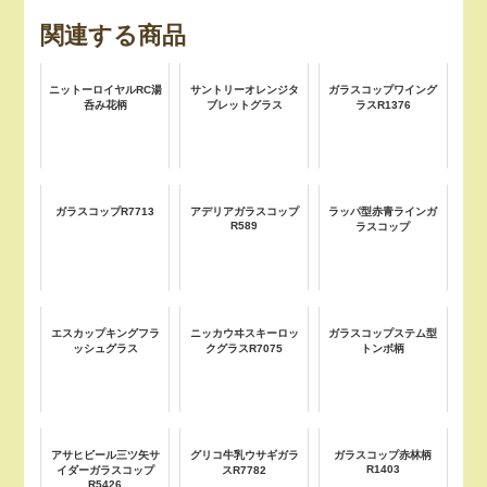
関連する商品
ニットーロイヤルRC湯
サントリーオレンジタ
ガラスコップワイング
呑み花柄
ブレットグラス
ラスR1376
ガラスコップR7713
アデリアガラスコップ
ラッパ型赤青ラインガ
R589
ラスコップ
エスカップキングフラ
ニッカウヰスキーロッ
ガラスコップステム型
ッシュグラス
クグラスR7075
トンボ柄
アサヒビール三ツ矢サ
グリコ牛乳ウサギガラ
ガラスコップ赤林柄
R1403
イダーガラスコップ
スR7782
R5426