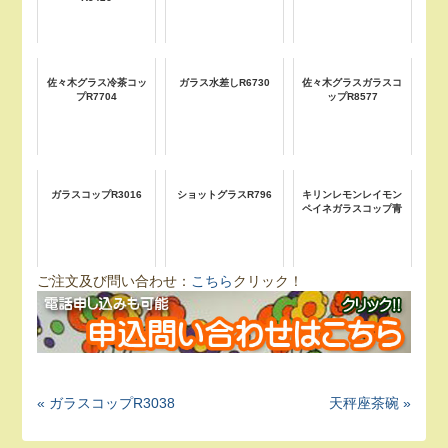
佐々木グラス冷茶コッ
ガラス水差しR6730
佐々木グラスガラスコ
プR7704
ップR8577
ガラスコップR3016
ショットグラスR796
キリンレモンレイモン
ペイネガラスコップ青
ご注文及び問い合わせ：
こちら
クリック！
« ガラスコップR3038
天秤座茶碗 »