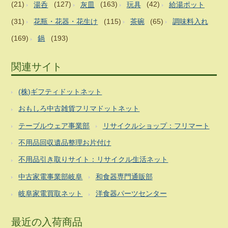
(21)
湯呑
(127)
灰皿
(163)
玩具
(42)
給湯ポット
(31)
花瓶・花器・花生け
(115)
茶碗
(65)
調味料入れ
(169)
鍋
(193)
関連サイト
(株)ギフティドットネット
おもしろ中古雑貨フリマドットネット
テーブルウェア事業部
リサイクルショップ：フリマート
不用品回収遺品整理お片付け
不用品引き取りサイト：リサイクル生活ネット
中古家電事業部岐阜
和食器専門通販部
岐阜家電買取ネット
洋食器パーツセンター
最近の入荷商品