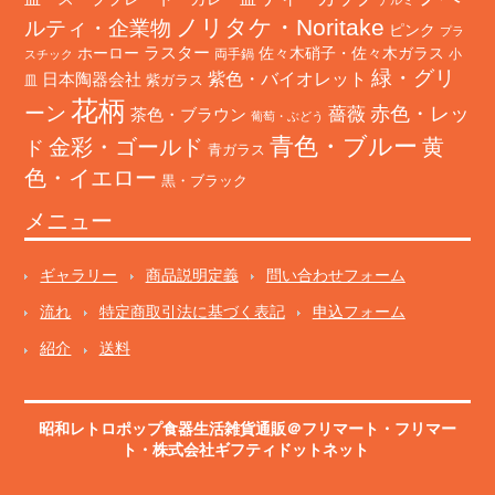
ノリタケ・Noritake
ルティ・企業物
ピンク
プラ
ホーロー
ラスター
佐々木硝子・佐々木ガラス
両手鍋
小
スチック
緑・グリ
日本陶器会社
紫色・バイオレット
紫ガラス
皿
花柄
ーン
赤色・レッ
薔薇
茶色・ブラウン
葡萄・ぶどう
青色・ブルー
金彩・ゴールド
黄
ド
青ガラス
色・イエロー
黒・ブラック
メニュー
ギャラリー
商品説明定義
問い合わせフォーム
流れ
特定商取引法に基づく表記
申込フォーム
紹介
送料
昭和レトロポップ食器生活雑貨通販＠フリマート
・
フリマー
ト
・株式会社ギフティドットネット