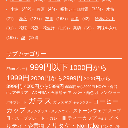
小鉢
(392)
急須
(46)
昭和レトロ雑貨
(325)
水筒
(21)
湯呑
(127)
灰皿
(163)
玩具
(42)
給湯ポット
(31)
花瓶・花器・花生け
(115)
茶碗
(65)
調味料入れ
(169)
鍋
(193)
サブカテゴリー
999円以下
1000円から
27cmプレート
1999円
2000円から2999円
3000円から
3999円
4000円から5999円
HOYA・保谷
6000円から8999円
オレンジ
アデリア・ADERIA・石塚硝子
アンバー・飴色
オー
RC
ガラス
コーヒー
バルプレート
ガラスマグ
キャラクター
カップ
ストーンウェア
スープ
ステムグラス・ステムウェア
ノベ
ティーカップ
皿・スーププレート・カレー皿
ナルミ
ノリタケ・Noritake
ルティ・企業物
ピンク
プラ