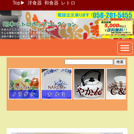
Top
▶
洋食器
和食器
レトロ
昭和レトロポップ食器生活雑
貨通販＠フリマート