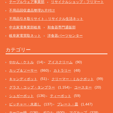
テーブルウェア事業部
リサイクルショップ：フリマート
不用品回収遺品整理お片付け
不用品引き取りサイト：リサイクル生活ネット
中古家電事業部岐阜
和食器専門通販部
岐阜家電買取ネット
洋食器パーツセンター
カテゴリー
やかん・ケトル
(14)
アイスクリーム
(90)
カップ＆ソーサー
(860)
カトラリー
(48)
キャンディポット
(51)
クリーマー・ミルクポット
(99)
グラス・コップ・タンブラー
(1,154)
コースター
(20)
シュガーポット
(136)
ティーポット
(59)
ピッチャー・水差し
(137)
プレート・皿
(1,447)
ホーロー鍋
(136)
ボウル
(600)
マグカップ
(328)