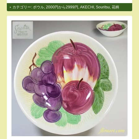
カテゴリー:
ボウル
,
2000円から2999円
,
AKECHI
,
Souritsu
,
花柄