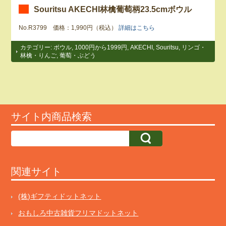
Souritsu AKECHI林檎葡萄柄23.5cmボウル
No.R3799 価格：1,990円（税込）
詳細はこちら
カテゴリー:
ボウル
,
1000円から1999円
,
AKECHI
,
Souritsu
,
リンゴ・
林檎・りんご
,
葡萄・ぶどう
サイト内商品検索
関連サイト
(株)ギフティドットネット
おもしろ中古雑貨フリマドットネット