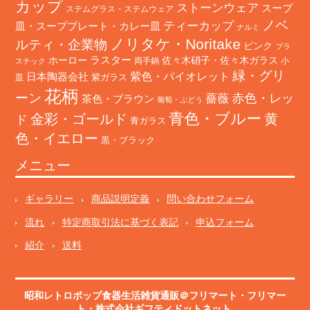
カップ
ストーンウェア
スープ
ステムグラス・ステムウェア
ノベ
ティーカップ
皿・スーププレート・カレー皿
ナルミ
ノリタケ・Noritake
ルティ・企業物
ピンク
プラ
ホーロー
ラスター
佐々木硝子・佐々木ガラス
両手鍋
小
スチック
緑・グリ
日本陶器会社
紫色・バイオレット
紫ガラス
皿
花柄
ーン
赤色・レッ
薔薇
茶色・ブラウン
葡萄・ぶどう
青色・ブルー
金彩・ゴールド
黄
ド
青ガラス
色・イエロー
黒・ブラック
メニュー
ギャラリー
商品説明定義
問い合わせフォーム
流れ
特定商取引法に基づく表記
申込フォーム
紹介
送料
昭和レトロポップ食器生活雑貨通販＠フリマート
・
フリマー
ト
・株式会社ギフティドットネット