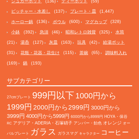
シュガーポット
(136)
ティーポット
(59)
ピッチャー・水差し
(137)
プレート・皿
(1,447)
ホーロー鍋
(136)
ボウル
(600)
マグカップ
(328)
小鉢
(392)
急須
(46)
昭和レトロ雑貨
(325)
水筒
(21)
湯呑
(127)
灰皿
(163)
玩具
(42)
給湯ポット
(31)
花瓶・花器・花生け
(115)
茶碗
(65)
調味料入れ
(169)
鍋
(193)
サブカテゴリー
999円以下
1000円から
27cmプレート
1999円
2000円から2999円
3000円から
3999円
4000円から5999円
HOYA・保谷
6000円から8999円
オレンジ
アデリア・ADERIA・石塚硝子
アンバー・飴色
オー
RC
ガラス
コーヒー
バルプレート
ガラスマグ
キャラクター