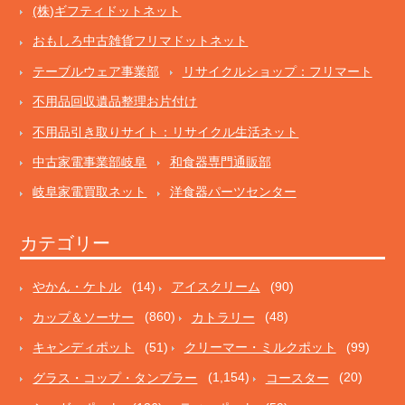
(株)ギフティドットネット
おもしろ中古雑貨フリマドットネット
テーブルウェア事業部
リサイクルショップ：フリマート
不用品回収遺品整理お片付け
不用品引き取りサイト：リサイクル生活ネット
中古家電事業部岐阜
和食器専門通販部
岐阜家電買取ネット
洋食器パーツセンター
カテゴリー
やかん・ケトル
(14)
アイスクリーム
(90)
カップ＆ソーサー
(860)
カトラリー
(48)
キャンディポット
(51)
クリーマー・ミルクポット
(99)
グラス・コップ・タンブラー
(1,154)
コースター
(20)