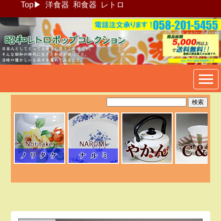
Top
▶
洋食器
和食器
レトロ
昭和レトロポップ食器生活雑
貨通販＠フリマート