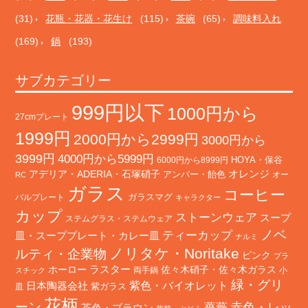
(31)
花瓶・花器・花生け
(115)
茶碗
(65)
調味料入れ
(169)
鍋
(193)
サブカテゴリー
999円以下
1000円から
27cmプレート
1999円
2000円から2999円
3000円から
3999円
4000円から5999円
HOYA・保谷
6000円から8999円
オレンジ
アデリア・ADERIA・石塚硝子
アンバー・飴色
オー
RC
ガラス
コーヒー
バルプレート
ガラスマグ
キャラクター
カップ
ストーンウェア
スープ
ステムグラス・ステムウェア
ノベ
ティーカップ
皿・スーププレート・カレー皿
ナルミ
ノリタケ・Noritake
ルティ・企業物
ピンク
プラ
ホーロー
ラスター
佐々木硝子・佐々木ガラス
両手鍋
小
スチック
緑・グリ
日本陶器会社
紫色・バイオレット
紫ガラス
皿
花柄
ーン
赤色・レッ
薔薇
茶色・ブラウン