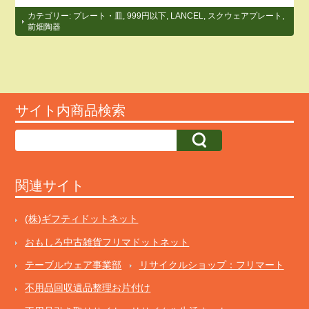
カテゴリー:
プレート・皿
,
999円以下
,
LANCEL
,
スクウェアプレート
,
前畑陶器
サイト内商品検索
関連サイト
(株)ギフティドットネット
おもしろ中古雑貨フリマドットネット
テーブルウェア事業部
リサイクルショップ：フリマート
不用品回収遺品整理お片付け