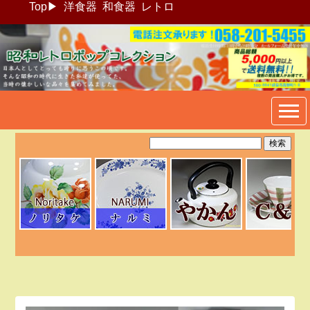
Top
▶
洋食器
和食器
レトロ
昭和レトロポップ食器生活雑
貨通販＠フリマート