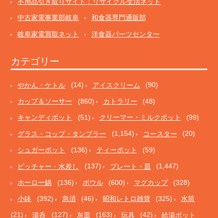
不用品引き取りサイト：リサイクル生活ネット
中古家電事業部岐阜
和食器専門通販部
岐阜家電買取ネット
洋食器パーツセンター
カテゴリー
やかん・ケトル
(14)
アイスクリーム
(90)
カップ＆ソーサー
(860)
カトラリー
(48)
キャンディポット
(51)
クリーマー・ミルクポット
(99)
グラス・コップ・タンブラー
(1,154)
コースター
(20)
シュガーポット
(136)
ティーポット
(59)
ピッチャー・水差し
(137)
プレート・皿
(1,447)
ホーロー鍋
(136)
ボウル
(600)
マグカップ
(328)
小鉢
(392)
急須
(46)
昭和レトロ雑貨
(325)
水筒
(21)
湯呑
(127)
灰皿
(163)
玩具
(42)
給湯ポット