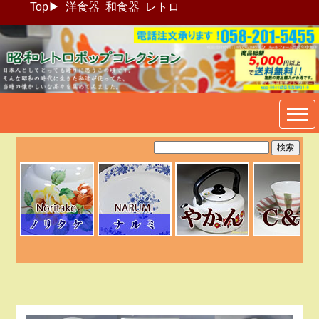
Top
▶
洋食器
和食器
レトロ
昭和レトロポップ食器生活雑
貨通販＠フリマート