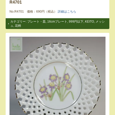
R4701
No.R4701 価格：690円（税込）
詳細はこちら
カテゴリー:
プレート・皿
,
16cmプレート
,
999円以下
,
KEITO
,
メッシ
ュ
,
花柄