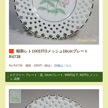
昭和レトロKEITOメッシュ16cmプレート
R4738
No.R4738 価格：690円（税込）
詳細はこちら
カテゴリー:
プレート・皿
,
16cmプレート
,
999円以下
,
KEITO
,
メッシ
ュ
,
花柄