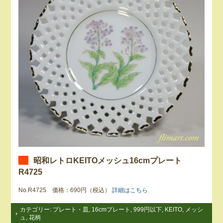
昭和レトロKEITOメッシュ16cmプレート
R4725
No.R4725 価格：690円（税込）
詳細はこちら
カテゴリー:
プレート・皿
,
16cmプレート
,
999円以下
,
KEITO
,
メッシ
ュ
,
花柄