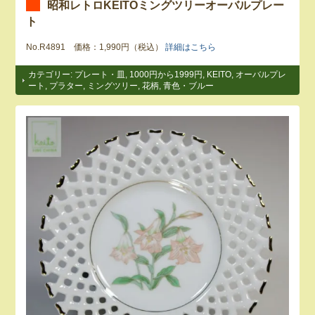
昭和レトロKEITOミングツリーオーバルプレー
ト
No.R4891 価格：1,990円（税込）
詳細はこちら
カテゴリー:
プレート・皿
,
1000円から1999円
,
KEITO
,
オーバルプレ
ート
,
プラター
,
ミングツリー
,
花柄
,
青色・ブルー