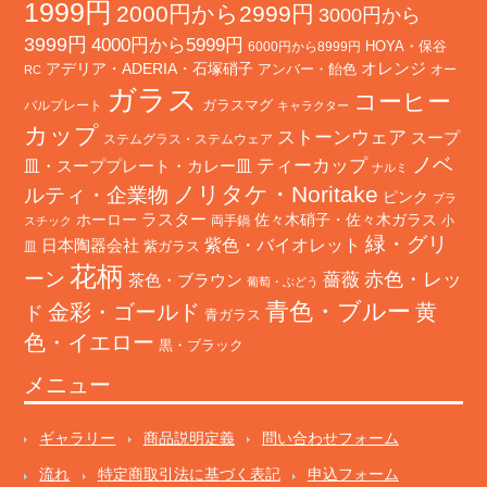
1999円
2000円から2999円
3000円から
3999円
4000円から5999円
HOYA・保谷
6000円から8999円
オレンジ
アデリア・ADERIA・石塚硝子
アンバー・飴色
オー
RC
ガラス
コーヒー
バルプレート
ガラスマグ
キャラクター
カップ
ストーンウェア
スープ
ステムグラス・ステムウェア
ノベ
ティーカップ
皿・スーププレート・カレー皿
ナルミ
ノリタケ・Noritake
ルティ・企業物
ピンク
プラ
ホーロー
ラスター
佐々木硝子・佐々木ガラス
両手鍋
小
スチック
緑・グリ
日本陶器会社
紫色・バイオレット
紫ガラス
皿
花柄
ーン
赤色・レッ
薔薇
茶色・ブラウン
葡萄・ぶどう
青色・ブルー
金彩・ゴールド
黄
ド
青ガラス
色・イエロー
黒・ブラック
メニュー
ギャラリー
商品説明定義
問い合わせフォーム
流れ
特定商取引法に基づく表記
申込フォーム