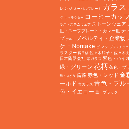
ガラス
レンジ
オーバルプレート
コーヒーカッ
グ
キャラクター
ストーンウェア
ラス・ステムウェア
テ
皿・スーププレート・カレー皿
ノベルティ・企業物
プ
ナルミ
ケ・Noritake
ピンク
プラスチック
ラスター
佐々木硝子・佐々木
両手鍋
日本陶器会社
紫色・バイ
紫ガラス
花柄
緑・グリーン
茶色・ブ
金
赤色・レッド
薔薇
萄・ぶどう
青色・ブル
ールド
青ガラス
色・イエロー
黒・ブラック