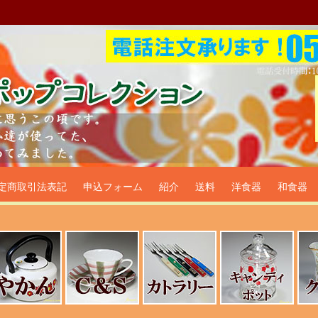
プ食器生活雑貨通販＠フリマー
定商取引法表記
申込フォーム
紹介
送料
洋食器
和食器