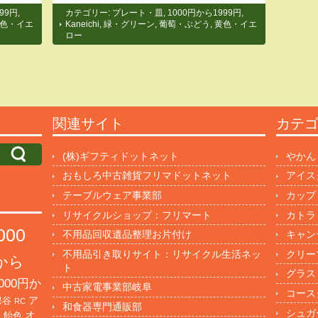
99円
,
カテゴリー:
プレート・皿
,
1000円から1999円
,
色・イエ
Kaneichi
,
緑・グリーン
,
葡萄・ぶどう
,
黄色・イエ
ロー
関連サイト
カテ
(株)ギフティドットネット
やかん
おもしろ中古雑貨フリマドットネット
アイス
テーブルウェア事業部
カップ
リサイクルショップ：フリマート
カトラ
000
不用品回収遺品整理お片付け
キャン
不用品引き取りサイト：リサイクル生活ネッ
クリー
円から
ト
グラス
000円か
中古家電事業部岐阜
コース
保谷
ア
RC
和食器専門通販部
シュガ
オ
・飴色