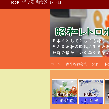
Top
▶
洋食器
和食器
レトロ
昭和レトロポッ
ホーム
商品説明定義
流れ
特