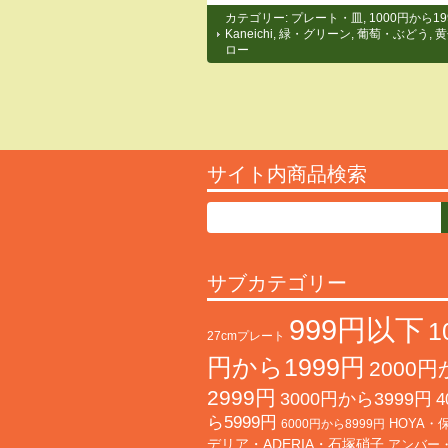
カテゴリー:
プレート・皿
,
1000円から19
Kaneichi
,
緑・グリーン
,
葡萄・ぶどう
,
黄
ロー
サイト内商品検索
サブカテゴリー
999円以下
1
27cmプレート
円から1999円
2000
2999円
3000円から3999円
4
ら5999円
HOYA・
6000円から8999円
デリア・ADERIA・石塚硝子
アンバー