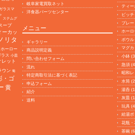
岐阜家電買取ネット
ティー
ガラスマ
洋食器パーツセンター
ピッチ
プ
ステムグ
プレー
スープ
メニュー
ホーロ
ィーカッ
ノリタ
ボウル
ギャラリー
マグカ
ホーロー
商品説明定義
ガラス
小皿
小鉢
(3
問い合わせフォーム
オレット
急須
(4
流れ
ラウン
葡
昭和レ
特定商取引法に基づく表記
彩・ゴ
水筒
(2
申込フォーム
ー
黄
湯呑
(1
紹介
灰皿
(1
送料
玩具
(4
給湯ポ
花瓶・
茶碗
(6