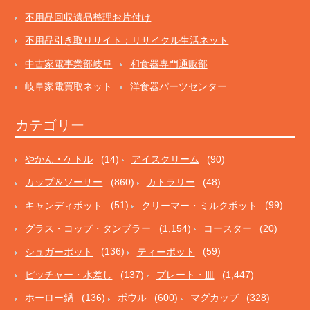
不用品回収遺品整理お片付け
不用品引き取りサイト：リサイクル生活ネット
中古家電事業部岐阜
和食器専門通販部
岐阜家電買取ネット
洋食器パーツセンター
カテゴリー
やかん・ケトル
(14)
アイスクリーム
(90)
カップ＆ソーサー
(860)
カトラリー
(48)
キャンディポット
(51)
クリーマー・ミルクポット
(99)
グラス・コップ・タンブラー
(1,154)
コースター
(20)
シュガーポット
(136)
ティーポット
(59)
ピッチャー・水差し
(137)
プレート・皿
(1,447)
ホーロー鍋
(136)
ボウル
(600)
マグカップ
(328)