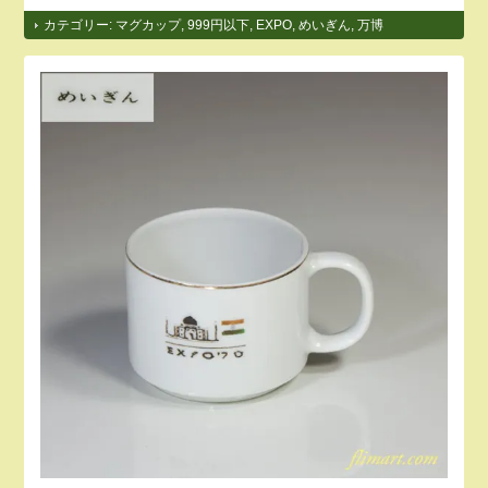
カテゴリー:
マグカップ
,
999円以下
,
EXPO
,
めいぎん
,
万博