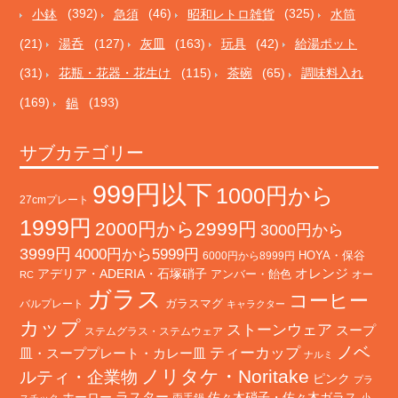
小鉢
(392)
急須
(46)
昭和レトロ雑貨
(325)
水筒
(21)
湯呑
(127)
灰皿
(163)
玩具
(42)
給湯ポット
(31)
花瓶・花器・花生け
(115)
茶碗
(65)
調味料入れ
(169)
鍋
(193)
サブカテゴリー
999円以下
1000円から
27cmプレート
1999円
2000円から2999円
3000円から
3999円
4000円から5999円
HOYA・保谷
6000円から8999円
オレンジ
アデリア・ADERIA・石塚硝子
アンバー・飴色
オー
RC
ガラス
コーヒー
バルプレート
ガラスマグ
キャラクター
カップ
ストーンウェア
スープ
ステムグラス・ステムウェア
ノベ
ティーカップ
皿・スーププレート・カレー皿
ナルミ
ノリタケ・Noritake
ルティ・企業物
ピンク
プラ
ホーロー
ラスター
佐々木硝子・佐々木ガラス