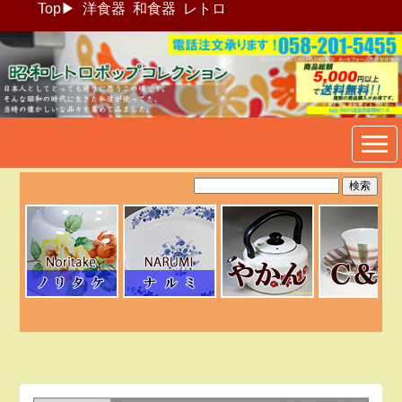
Top
▶
洋食器
和食器
レトロ
昭和レトロポップ食器生活雑
貨通販＠フリマート