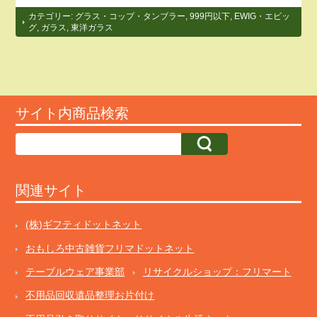
カテゴリー:
グラス・コップ・タンブラー
,
999円以下
,
EWIG・エビッ
グ
,
ガラス
,
東洋ガラス
サイト内商品検索
関連サイト
(株)ギフティドットネット
おもしろ中古雑貨フリマドットネット
テーブルウェア事業部
リサイクルショップ：フリマート
不用品回収遺品整理お片付け