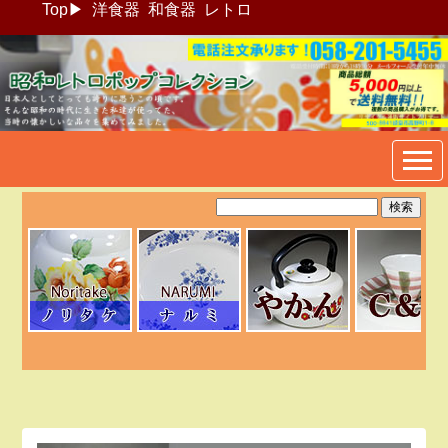
Top
▶
洋食器
和食器
レトロ
昭和レトロポップ食器生活雑
貨通販＠フリマート