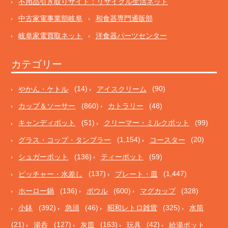
不用品引き取りサイト：リサイクル生活ネット
中古家電事業部岐阜
和食器専門通販部
岐阜家電買取ネット
洋食器パーツセンター
カテゴリー
やかん・ケトル
(14)
アイスクリーム
(90)
カップ＆ソーサー
(860)
カトラリー
(48)
キャンディポット
(51)
クリーマー・ミルクポット
(99)
グラス・コップ・タンブラー
(1,154)
コースター
(20)
シュガーポット
(136)
ティーポット
(59)
ピッチャー・水差し
(137)
プレート・皿
(1,447)
ホーロー鍋
(136)
ボウル
(600)
マグカップ
(328)
小鉢
(392)
急須
(46)
昭和レトロ雑貨
(325)
水筒
(21)
湯呑
(127)
灰皿
(163)
玩具
(42)
給湯ポット