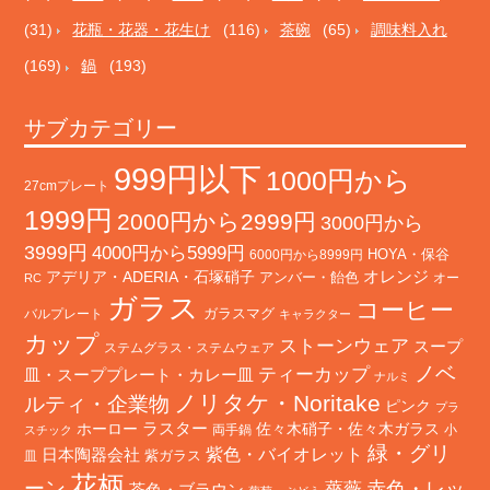
(31)
花瓶・花器・花生け
(116)
茶碗
(65)
調味料入れ
(169)
鍋
(193)
サブカテゴリー
999円以下
1000円から
27cmプレート
1999円
2000円から2999円
3000円から
3999円
4000円から5999円
HOYA・保谷
6000円から8999円
オレンジ
アデリア・ADERIA・石塚硝子
アンバー・飴色
オー
RC
ガラス
コーヒー
バルプレート
ガラスマグ
キャラクター
カップ
ストーンウェア
スープ
ステムグラス・ステムウェア
ノベ
ティーカップ
皿・スーププレート・カレー皿
ナルミ
ノリタケ・Noritake
ルティ・企業物
ピンク
プラ
ホーロー
ラスター
佐々木硝子・佐々木ガラス
両手鍋
小
スチック
緑・グリ
日本陶器会社
紫色・バイオレット
紫ガラス
皿
花柄
ーン
赤色・レッ
薔薇
茶色・ブラウン