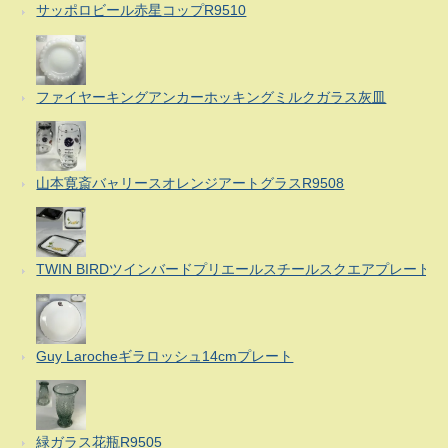
サッポロビール赤星コップR9510
ファイヤーキングアンカーホッキングミルクガラス灰皿
山本寛斎バャリースオレンジアートグラスR9508
TWIN BIRDツインバードプリエールスチールスクエアプレート
Guy Larocheギラロッシュ14cmプレート
緑ガラス花瓶R9505