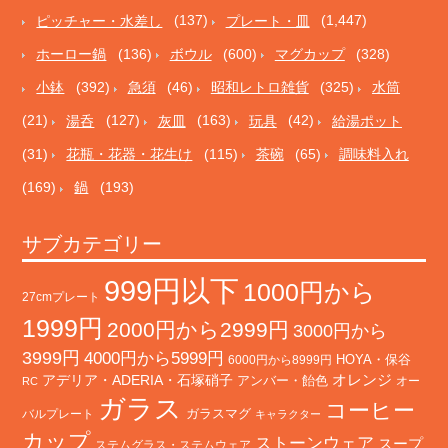
ピッチャー・水差し
(137)
プレート・皿
(1,447)
ホーロー鍋
(136)
ボウル
(600)
マグカップ
(328)
小鉢
(392)
急須
(46)
昭和レトロ雑貨
(325)
水筒
(21)
湯呑
(127)
灰皿
(163)
玩具
(42)
給湯ポット
(31)
花瓶・花器・花生け
(115)
茶碗
(65)
調味料入れ
(169)
鍋
(193)
サブカテゴリー
999円以下
1000円から
27cmプレート
1999円
2000円から2999円
3000円から
3999円
4000円から5999円
HOYA・保谷
6000円から8999円
オレンジ
アデリア・ADERIA・石塚硝子
アンバー・飴色
オー
RC
ガラス
コーヒー
バルプレート
ガラスマグ
キャラクター
カップ
ストーンウェア
スープ
ステムグラス・ステムウェア