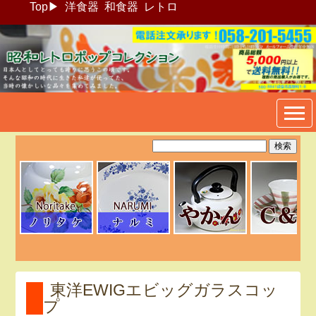
Top
▶
洋食器
和食器
レトロ
昭和レトロポップ食器生活雑
貨通販＠フリマート
東洋EWIGエビッグガラスコッ
プ