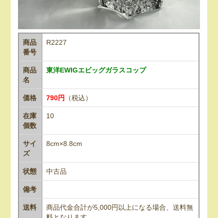
商品
R2227
番号
商品
東洋EWIGエビッグガラスコップ
名
価格
790円
（税込）
在庫
10
個数
サイ
8cm×8.8cm
ズ
状態
中古品
備考
送料
商品代金合計が5,000円以上になる場合、送料無
料となります。