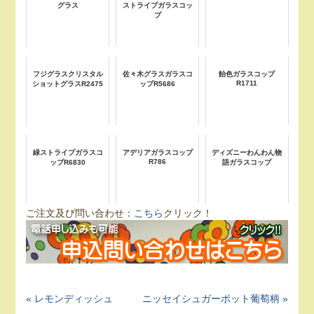
グラス
ストライプガラスコッ
プ
フジグラスクリスタル
佐々木グラスガラスコ
飴色ガラスコップ
R1711
ショットグラスR2475
ップR5686
緑ストライプガラスコ
アデリアガラスコップ
ディズニーわんわん物
R786
ップR6830
語ガラスコップ
ご注文及び問い合わせ：
こちら
クリック！
« レモンディッシュ
ニッセイシュガーポット葡萄柄 »