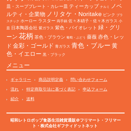
ノベ
ティーカップ
皿・スーププレート・カレー皿
ナルミ
ノリタケ・Noritake
ルティ・企業物
ピンク
プラ
ホーロー
ラスター
佐々木硝子・佐々木ガラス
両手鍋
小
スチック
緑・グリ
日本陶器会社
紫色・バイオレット
紫ガラス
皿
花柄
ーン
赤色・レッ
薔薇
茶色・ブラウン
葡萄・ぶどう
青色・ブルー
金彩・ゴールド
黄
ド
青ガラス
色・イエロー
黒・ブラック
メニュー
ギャラリー
商品説明定義
問い合わせフォーム
流れ
特定商取引法に基づく表記
申込フォーム
紹介
送料
昭和レトロポップ食器生活雑貨通販＠フリマート
・
フリマー
ト
・株式会社ギフティドットネット