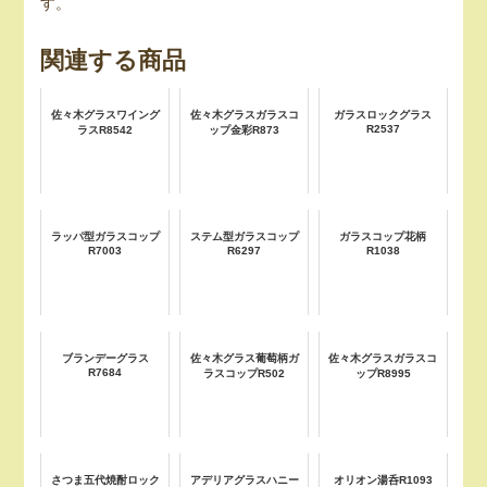
す。
関連する商品
佐々木グラスワイング
佐々木グラスガラスコ
ガラスロックグラス
R2537
ラスR8542
ップ金彩R873
ラッパ型ガラスコップ
ステム型ガラスコップ
ガラスコップ花柄
R7003
R6297
R1038
ブランデーグラス
佐々木グラス葡萄柄ガ
佐々木グラスガラスコ
R7684
ラスコップR502
ップR8995
さつま五代焼酎ロック
アデリアグラスハニー
オリオン湯呑R1093