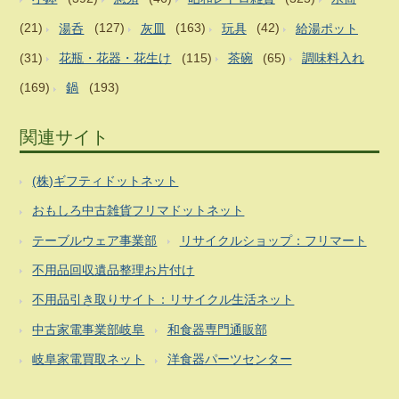
(21)
湯呑
(127)
灰皿
(163)
玩具
(42)
給湯ポット
(31)
花瓶・花器・花生け
(115)
茶碗
(65)
調味料入れ
(169)
鍋
(193)
関連サイト
(株)ギフティドットネット
おもしろ中古雑貨フリマドットネット
テーブルウェア事業部
リサイクルショップ：フリマート
不用品回収遺品整理お片付け
不用品引き取りサイト：リサイクル生活ネット
中古家電事業部岐阜
和食器専門通販部
岐阜家電買取ネット
洋食器パーツセンター