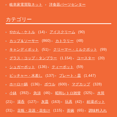
岐阜家電買取ネット
洋食器パーツセンター
カテゴリー
やかん・ケトル
(14)
アイスクリーム
(90)
カップ＆ソーサー
(860)
カトラリー
(48)
キャンディポット
(51)
クリーマー・ミルクポット
(99)
グラス・コップ・タンブラー
(1,154)
コースター
(20)
シュガーポット
(136)
ティーポット
(59)
ピッチャー・水差し
(137)
プレート・皿
(1,447)
ホーロー鍋
(136)
ボウル
(600)
マグカップ
(328)
小鉢
(392)
急須
(46)
昭和レトロ雑貨
(325)
水筒
(21)
湯呑
(127)
灰皿
(163)
玩具
(42)
給湯ポット
(31)
花瓶・花器・花生け
(115)
茶碗
(65)
調味料入れ