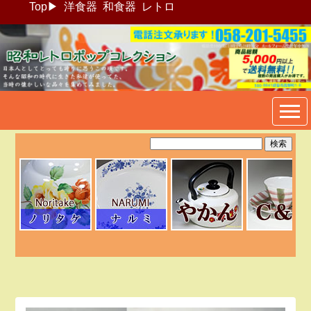
Top
▶
洋食器
和食器
レトロ
昭和レトロポップ食器生活雑
貨通販＠フリマート