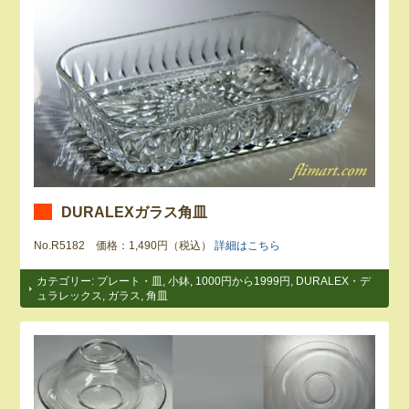
DURALEXガラス角皿
No.R5182 価格：1,490円（税込）
詳細はこちら
カテゴリー:
プレート・皿
,
小鉢
,
1000円から1999円
,
DURALEX・デ
ュラレックス
,
ガラス
,
角皿