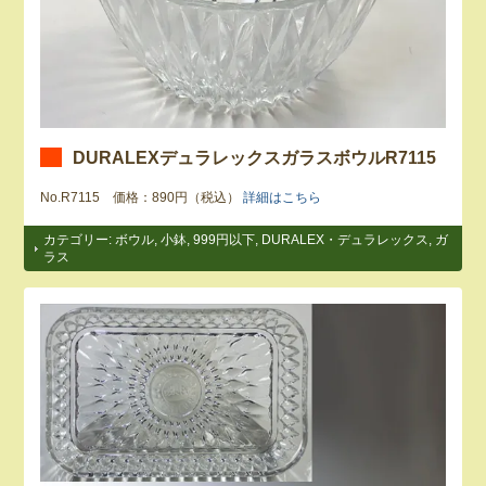
DURALEXデュラレックスガラスボウルR7115
No.R7115 価格：890円（税込）
詳細はこちら
カテゴリー:
ボウル
,
小鉢
,
999円以下
,
DURALEX・デュラレックス
,
ガ
ラス