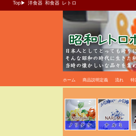
Top
▶
洋食器
和食器
レトロ
昭和レトロポッ
ホーム
商品説明定義
流れ
特