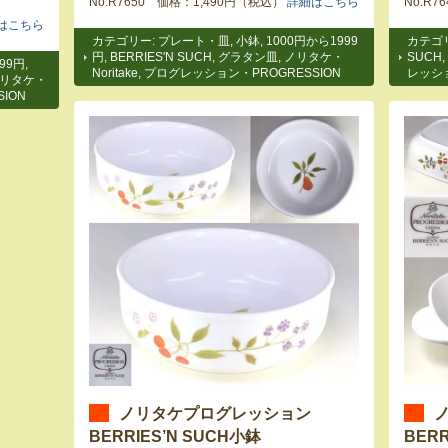
No.R7650 価格：1,490円（税込）
詳細はこちら
No.R
はこちら
カテゴリー:
プレート・皿
,
小鉢
,
1000円から1999
カテゴ
円
,
BERRIES'N SUCH
,
グラタン皿
,
ノリタケ・
SUCH
,
99円
,
Noritake
,
プログレッション・PROGRESSION
レッショ
リタケ・
ION
ノリタケプログレッション
BERRIES’N SUCH小鉢
BER