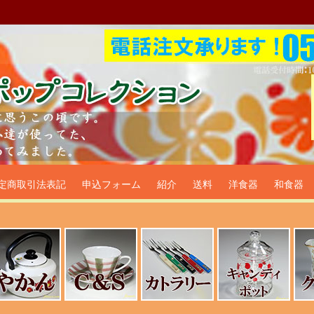
プ食器生活雑貨通販＠フリマー
定商取引法表記
申込フォーム
紹介
送料
洋食器
和食器