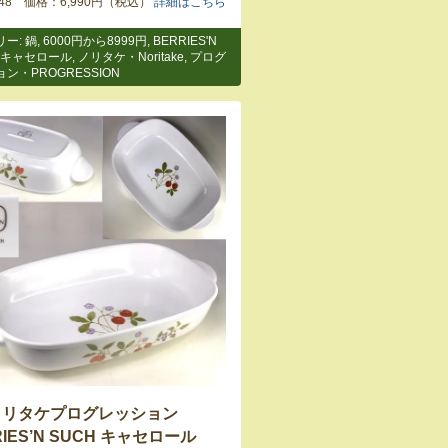
7648 価格：6,990円（税込）
詳細はこちら
リー:
鍋
,
6000円から8999円
,
BERRIES'N
キャセロール
,
ノリタケ・Noritake
,
プログ
ン・PROGRESSION
ノリタケプログレッション
RIES’N SUCH キャセロール