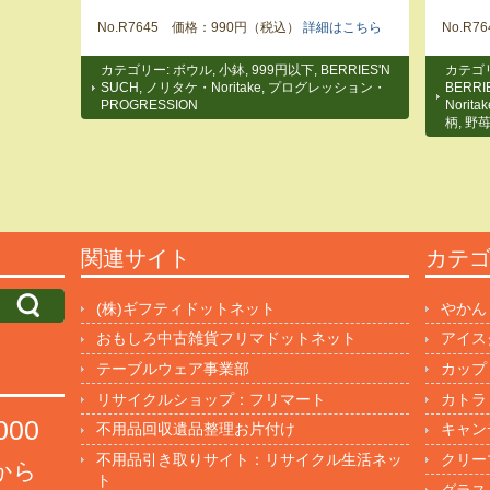
No.R7645 価格：990円（税込）
詳細はこちら
No.R
カテゴリー:
ボウル
,
小鉢
,
999円以下
,
BERRIES'N
カテゴ
SUCH
,
ノリタケ・Noritake
,
プログレッション・
BERRI
PROGRESSION
Noritak
柄
,
野
関連サイト
カテ
(株)ギフティドットネット
やかん
おもしろ中古雑貨フリマドットネット
アイス
テーブルウェア事業部
カップ
リサイクルショップ：フリマート
カトラ
000
不用品回収遺品整理お片付け
キャン
不用品引き取りサイト：リサイクル生活ネッ
クリー
円から
ト
グラス