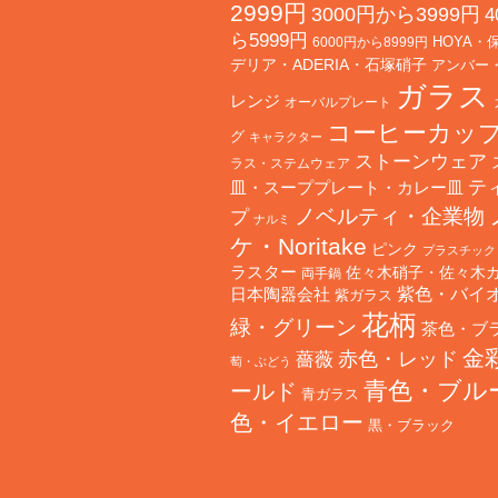
2999円
3000円から3999円
4
ら5999円
HOYA・
6000円から8999円
デリア・ADERIA・石塚硝子
アンバー
ガラス
レンジ
オーバルプレート
コーヒーカッ
グ
キャラクター
ストーンウェア
ラス・ステムウェア
テ
皿・スーププレート・カレー皿
ノベルティ・企業物
プ
ナルミ
ケ・Noritake
ピンク
プラスチック
ラスター
佐々木硝子・佐々木
両手鍋
日本陶器会社
紫色・バイ
紫ガラス
花柄
緑・グリーン
茶色・ブ
金
赤色・レッド
薔薇
萄・ぶどう
青色・ブル
ールド
青ガラス
色・イエロー
黒・ブラック