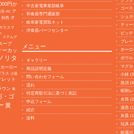
000円か
中古家電事業部岐阜
コース
保谷
ア
RC
和食器専門通販部
シュガ
オ
・飴色
岐阜家電買取ネット
ティー
ガラスマ
洋食器パーツセンター
ピッチ
プ
ステムグ
プレー
スープ
メニュー
ホーロ
ィーカッ
ノリタ
ボウル
ギャラリー
マグカ
ホーロー
商品説明定義
ガラス
小皿
小鉢
(3
問い合わせフォーム
オレット
急須
(4
流れ
ラウン
葡
昭和レ
特定商取引法に基づく表記
彩・ゴ
水筒
(2
申込フォーム
ー
黄
湯呑
(1
紹介
灰皿
(1
送料
玩具
(4
給湯ポ