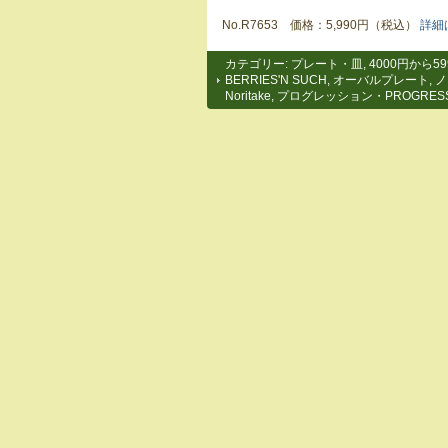
No.R7653 価格：5,990円（税込）
詳細
カテゴリー:
プレート・皿
,
4000円から59
BERRIES'N SUCH
,
オーバルプレート
,
ノ
Noritake
,
プログレッション・PROGRESS