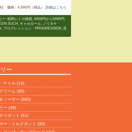
7642 価格：4,990円（税込）
詳細はこちら
リー:
昭和レトロ雑貨
,
4000円から5999円
,
ES'N SUCH
,
キャセロール
,
ノリタケ・
e
,
プログレッション・PROGRESSION
,
花
苺
ゴリー
・ケトル
(14)
クリーム
(90)
＆ソーサー
(860)
リー
(48)
ディポット
(51)
マー・ミルクポット
(99)
・コップ・タンブラー
(1,154)