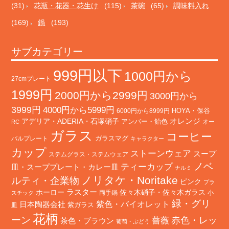
(31)
花瓶・花器・花生け
(115)
茶碗
(65)
調味料入れ
(169)
鍋
(193)
サブカテゴリー
999円以下
1000円から
27cmプレート
1999円
2000円から2999円
3000円から
3999円
4000円から5999円
HOYA・保谷
6000円から8999円
オレンジ
アデリア・ADERIA・石塚硝子
アンバー・飴色
オー
RC
ガラス
コーヒー
バルプレート
ガラスマグ
キャラクター
カップ
ストーンウェア
スープ
ステムグラス・ステムウェア
ノベ
ティーカップ
皿・スーププレート・カレー皿
ナルミ
ノリタケ・Noritake
ルティ・企業物
ピンク
プラ
ホーロー
ラスター
佐々木硝子・佐々木ガラス
両手鍋
小
スチック
緑・グリ
日本陶器会社
紫色・バイオレット
紫ガラス
皿
花柄
ーン
赤色・レッ
薔薇
茶色・ブラウン
葡萄・ぶどう