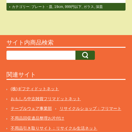
カテゴリー:
プレート・皿
,
19cm
,
999円以下
,
ガラス
,
深皿
サイト内商品検索
関連サイト
(株)ギフティドットネット
おもしろ中古雑貨フリマドットネット
テーブルウェア事業部
リサイクルショップ：フリマート
不用品回収遺品整理お片付け
不用品引き取りサイト：リサイクル生活ネット