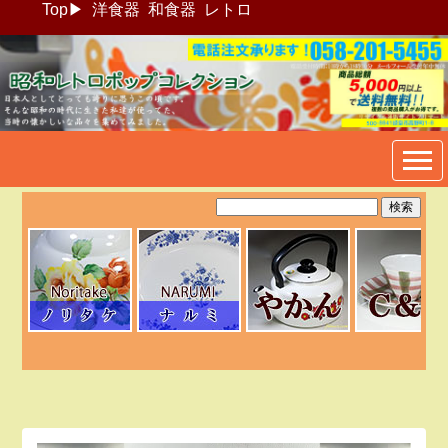
Top
▶
洋食器
和食器
レトロ
昭和レトロポップ食器生活雑
貨通販＠フリマート