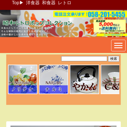
Top
▶
洋食器
和食器
レトロ
昭和レトロポップ食器生活雑
貨通販＠フリマート