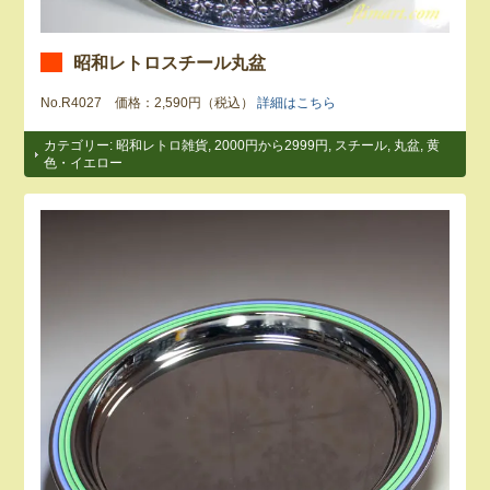
昭和レトロスチール丸盆
No.R4027 価格：2,590円（税込）
詳細はこちら
カテゴリー:
昭和レトロ雑貨
,
2000円から2999円
,
スチール
,
丸盆
,
黄
色・イエロー