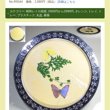
No.R5044 価格：2,990円（税込）
詳細はこちら
カテゴリー:
昭和レトロ雑貨
,
2000円から2999円
,
オレンジ
,
トレイ
,
ト
レー
,
プラスチック
,
丸盆
,
薔薇