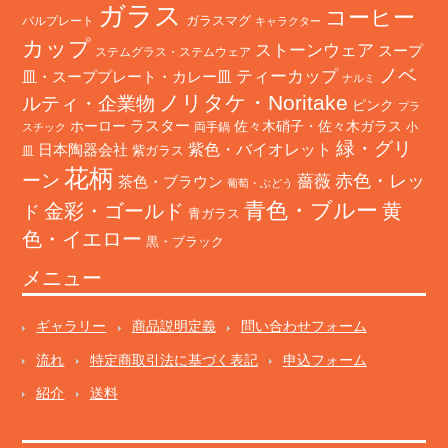
ガラス
コーヒー
バルプレート
ガラスマグ
キャラクター
カップ
ストーンウェア
スープ
ステムグラス・ステムウェア
ノベ
ティーカップ
皿・スーププレート・カレー皿
ナルミ
ノリタケ・Noritake
ルティ・企業物
ピンク
プラ
ホーロー
ラスター
佐々木硝子・佐々木ガラス
両手鍋
小
スチック
緑・グリ
日本陶器会社
紫色・バイオレット
紫ガラス
皿
花柄
ーン
赤色・レッ
薔薇
茶色・ブラウン
葡萄・ぶどう
青色・ブルー
金彩・ゴールド
黄
ド
青ガラス
色・イエロー
黒・ブラック
メニュー
ギャラリー
商品説明定義
問い合わせフォーム
流れ
特定商取引法に基づく表記
申込フォーム
紹介
送料