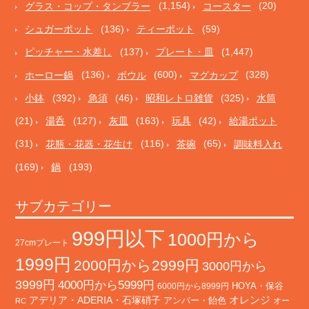
グラス・コップ・タンブラー
(1,154)
コースター
(20)
シュガーポット
(136)
ティーポット
(59)
ピッチャー・水差し
(137)
プレート・皿
(1,447)
ホーロー鍋
(136)
ボウル
(600)
マグカップ
(328)
小鉢
(392)
急須
(46)
昭和レトロ雑貨
(325)
水筒
(21)
湯呑
(127)
灰皿
(163)
玩具
(42)
給湯ポット
(31)
花瓶・花器・花生け
(116)
茶碗
(65)
調味料入れ
(169)
鍋
(193)
サブカテゴリー
999円以下
1000円から
27cmプレート
1999円
2000円から2999円
3000円から
3999円
4000円から5999円
HOYA・保谷
6000円から8999円
オレンジ
アデリア・ADERIA・石塚硝子
アンバー・飴色
オー
RC