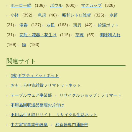
ホーロー鍋
(136)
ボウル
(600)
マグカップ
(328)
小鉢
(392)
急須
(46)
昭和レトロ雑貨
(325)
水筒
(21)
湯呑
(127)
灰皿
(163)
玩具
(42)
給湯ポット
(31)
花瓶・花器・花生け
(115)
茶碗
(65)
調味料入れ
(169)
鍋
(193)
関連サイト
(株)ギフティドットネット
おもしろ中古雑貨フリマドットネット
テーブルウェア事業部
リサイクルショップ：フリマート
不用品回収遺品整理お片付け
不用品引き取りサイト：リサイクル生活ネット
中古家電事業部岐阜
和食器専門通販部