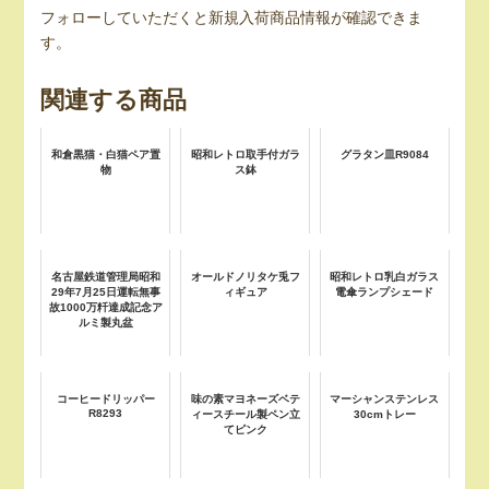
フォローしていただくと新規入荷商品情報が確認できま
す。
関連する商品
和倉黒猫・白猫ペア置
昭和レトロ取手付ガラ
グラタン皿R9084
物
ス鉢
名古屋鉄道管理局昭和
オールドノリタケ兎フ
昭和レトロ乳白ガラス
29年7月25日運転無事
ィギュア
電傘ランプシェード
故1000万粁達成記念ア
ルミ製丸盆
コーヒードリッパー
味の素マヨネーズベテ
マーシャンステンレス
R8293
ィースチール製ペン立
30cmトレー
てピンク