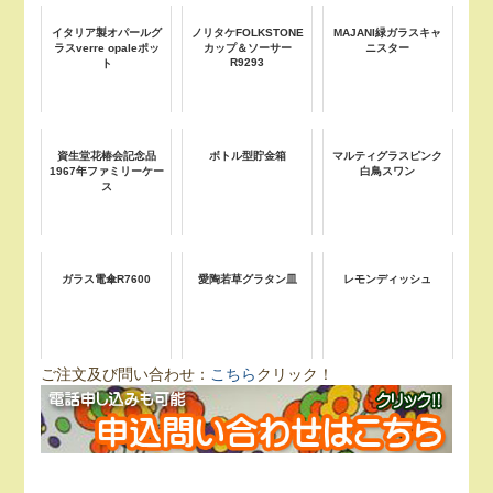
イタリア製オパールグ
ノリタケFOLKSTONE
MAJANI緑ガラスキャ
ラスverre opaleポッ
カップ＆ソーサー
ニスター
R9293
ト
資生堂花椿会記念品
ボトル型貯金箱
マルティグラスピンク
1967年ファミリーケー
白鳥スワン
ス
ガラス電傘R7600
愛陶若草グラタン皿
レモンディッシュ
ご注文及び問い合わせ：
こちら
クリック！