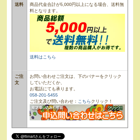
送料
商品代金合計が5,000円以上になる場合、送料無
料となります。
送料はこちら
ご注
お問い合わせご注文は、下のバナーをクリック
文
していただくか、
お電話にても承ります。
058-201-5455
ご注文及び問い合わせ：
こちら
クリック！