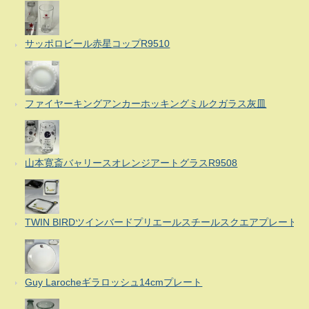
サッポロビール赤星コップR9510
ファイヤーキングアンカーホッキングミルクガラス灰皿
山本寛斎バャリースオレンジアートグラスR9508
TWIN BIRDツインバードプリエールスチールスクエアプレート
Guy Larocheギラロッシュ14cmプレート