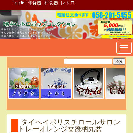
Top
▶
洋食器
和食器
レトロ
昭和レトロポップ食器生活雑
貨通販＠フリマート
タイヘイポリスチロールサロン
トレーオレンジ薔薇柄丸盆