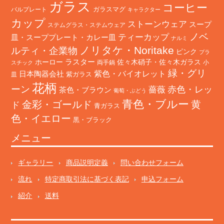
ガラス
コーヒー
バルプレート
ガラスマグ
キャラクター
カップ
ストーンウェア
スープ
ステムグラス・ステムウェア
ノベ
ティーカップ
皿・スーププレート・カレー皿
ナルミ
ノリタケ・Noritake
ルティ・企業物
ピンク
プラ
ホーロー
ラスター
佐々木硝子・佐々木ガラス
両手鍋
小
スチック
緑・グリ
日本陶器会社
紫色・バイオレット
紫ガラス
皿
花柄
ーン
赤色・レッ
薔薇
茶色・ブラウン
葡萄・ぶどう
青色・ブルー
金彩・ゴールド
黄
ド
青ガラス
色・イエロー
黒・ブラック
メニュー
ギャラリー
商品説明定義
問い合わせフォーム
流れ
特定商取引法に基づく表記
申込フォーム
紹介
送料