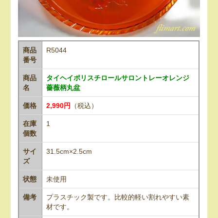
商品
R5044
番号
商品
タイヘイポリスチロールサロントレーオレンジ
名
薔薇柄丸盆
価格
2,990円
（税込）
在庫
1
個数
サイ
31.5cm×2.5cm
ズ
状態
未使用
備考
プラスチック製です。比較的軽い割れやすい素
材です。