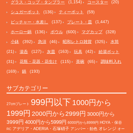
グラス・コップ・タンブラー
(1,154)
コースター
(20)
シュガーポット
(136)
ティーポット
(59)
ピッチャー・水差し
(137)
プレート・皿
(1,447)
ホーロー鍋
(136)
ボウル
(600)
マグカップ
(328)
小鉢
(392)
急須
(46)
昭和レトロ雑貨
(325)
水筒
(21)
湯呑
(127)
灰皿
(163)
玩具
(42)
給湯ポット
(31)
花瓶・花器・花生け
(115)
茶碗
(65)
調味料入れ
(169)
鍋
(193)
サブカテゴリー
999円以下
1000円から
27cmプレート
1999円
2000円から2999円
3000円から
3999円
4000円から5999円
HOYA・保谷
6000円から8999円
オレンジ
アデリア・ADERIA・石塚硝子
アンバー・飴色
オー
RC