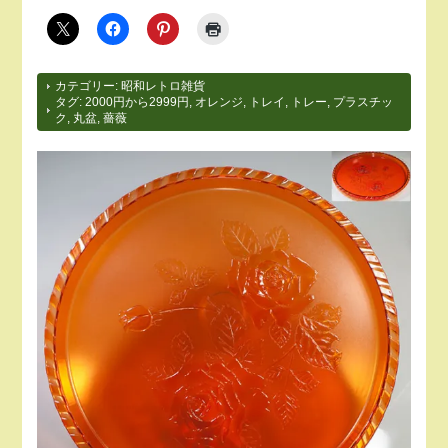
カテゴリー:
昭和レトロ雑貨
タグ:
2000円から2999円
,
オレンジ
,
トレイ
,
トレー
,
プラスチッ
ク
,
丸盆
,
薔薇