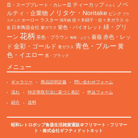
ノベ
ティーカップ
皿・スーププレート・カレー皿
ナルミ
ノリタケ・Noritake
ルティ・企業物
ピンク
プラ
ホーロー
ラスター
佐々木硝子・佐々木ガラス
両手鍋
小
スチック
緑・グリ
日本陶器会社
紫色・バイオレット
紫ガラス
皿
花柄
ーン
赤色・レッ
薔薇
茶色・ブラウン
葡萄・ぶどう
青色・ブルー
金彩・ゴールド
黄
ド
青ガラス
色・イエロー
黒・ブラック
メニュー
ギャラリー
商品説明定義
問い合わせフォーム
流れ
特定商取引法に基づく表記
申込フォーム
紹介
送料
昭和レトロポップ食器生活雑貨通販＠フリマート
・
フリマー
ト
・株式会社ギフティドットネット