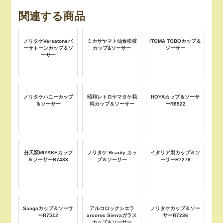
関連する商品
ノリタケVersatoneバ
ミカサヤマト仙台松枝
ITOMA TOBOカップ＆
ーサトーンカップ＆ソ
カップ&ソーサー
ソーサー
ーサー
ノリタケハニーカップ
昭和レトロヤマタケ花
HOYAカップ＆ソーサ
＆ソーサー
柄カップ＆ソーサー
ーR8522
分天窯MIYAKEカップ
ノリタケ Beauty カッ
イタリア製カップ＆ソ
＆ソーサーR7433
プ＆ソーサー
ーサーR7276
Sangoカップ＆ソーサ
アルコロックシエラ
ノリタケカップ＆ソー
ーR7512
arcoroc Sierraガラス
サーR7236
カップ＆ソーサー