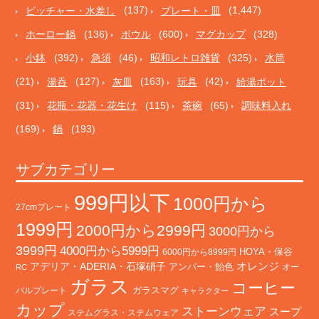
ピッチャー・水差し
(137)
プレート・皿
(1,447)
ホーロー鍋
(136)
ボウル
(600)
マグカップ
(328)
小鉢
(392)
急須
(46)
昭和レトロ雑貨
(325)
水筒
(21)
湯呑
(127)
灰皿
(163)
玩具
(42)
給湯ポット
(31)
花瓶・花器・花生け
(115)
茶碗
(65)
調味料入れ
(169)
鍋
(193)
サブカテゴリー
999円以下
1000円から
27cmプレート
1999円
2000円から2999円
3000円から
3999円
4000円から5999円
HOYA・保谷
6000円から8999円
オレンジ
アデリア・ADERIA・石塚硝子
アンバー・飴色
オー
RC
ガラス
コーヒー
バルプレート
ガラスマグ
キャラクター
カップ
ストーンウェア
スープ
ステムグラス・ステムウェア