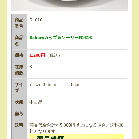
商品
R1616
番号
商品
Sakuraカップ＆ソーサーR1616
名
価格
1,290円
（税込）
在庫
6
個数
サイ
7.8cm×6.5cm 皿13.5cm
ズ
状態
中古品
備考
送料
商品代金合計が5,000円以上になる場合、送料無
料となります。