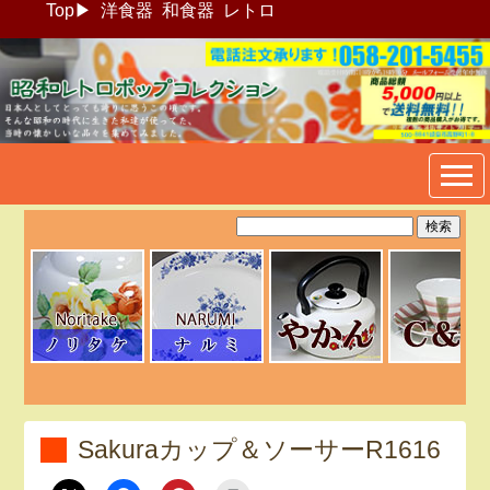
Top
▶
洋食器
和食器
レトロ
昭和レトロポップ食器生活雑
貨通販＠フリマート
Sakuraカップ＆ソーサーR1616