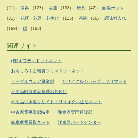
(21)
湯呑
(127)
灰皿
(163)
玩具
(42)
給湯ポット
(31)
花瓶・花器・花生け
(115)
茶碗
(65)
調味料入れ
(169)
鍋
(193)
関連サイト
(株)ギフティドットネット
おもしろ中古雑貨フリマドットネット
テーブルウェア事業部
リサイクルショップ：フリマート
不用品回収遺品整理お片付け
不用品引き取りサイト：リサイクル生活ネット
中古家電事業部岐阜
和食器専門通販部
岐阜家電買取ネット
洋食器パーツセンター