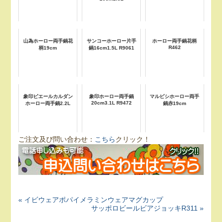
山為ホーロー両手鍋花
サンコーホーロー片手
ホーロー両手鍋花柄
R462
柄19cm
鍋16cm1.5L R9061
象印ピエールカルダン
象印ホーロー両手鍋
マルビシホーロー両手
20cm3.1L R9472
ホーロー両手鍋2.2L
鍋赤19cm
ご注文及び問い合わせ：
こちら
クリック！
« イビウェアポパイメラミンウェアマグカップ
サッポロビールビアジョッキR311 »