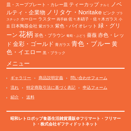
ノベ
ティーカップ
皿・スーププレート・カレー皿
ナルミ
ノリタケ・Noritake
ルティ・企業物
ピンク
プラ
ホーロー
ラスター
佐々木硝子・佐々木ガラス
両手鍋
小
スチック
緑・グリ
日本陶器会社
紫色・バイオレット
紫ガラス
皿
花柄
ーン
赤色・レッ
薔薇
茶色・ブラウン
葡萄・ぶどう
青色・ブルー
金彩・ゴールド
黄
ド
青ガラス
色・イエロー
黒・ブラック
メニュー
ギャラリー
商品説明定義
問い合わせフォーム
流れ
特定商取引法に基づく表記
申込フォーム
紹介
送料
昭和レトロポップ食器生活雑貨通販＠フリマート
・
フリマー
ト
・株式会社ギフティドットネット