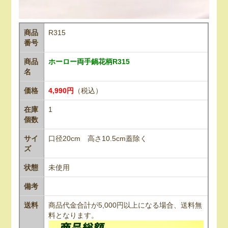
商品
R315
番号
商品
ホーロー両手鍋花柄R315
名
価格
4,990円
（税込）
在庫
1
個数
サイ
口径20cm 高さ10.5cm蓋除く
ズ
状態
未使用
備考
送料
商品代金合計が5,000円以上になる場合、送料無
料となります。