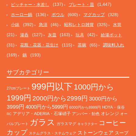
ピッチャー・水差し
(137)
プレート・皿
(1,447)
ホーロー鍋
(136)
ボウル
(600)
マグカップ
(328)
小鉢
(392)
急須
(46)
昭和レトロ雑貨
(325)
水筒
(21)
湯呑
(127)
灰皿
(163)
玩具
(42)
給湯ポット
(31)
花瓶・花器・花生け
(115)
茶碗
(65)
調味料入れ
(169)
鍋
(193)
サブカテゴリー
999円以下
1000円から
27cmプレート
1999円
2000円から2999円
3000円から
3999円
4000円から5999円
HOYA・保谷
6000円から8999円
オレンジ
アデリア・ADERIA・石塚硝子
アンバー・飴色
オー
RC
ガラス
コーヒー
バルプレート
ガラスマグ
キャラクター
カップ
ストーンウェア
スープ
ステムグラス・ステムウェア