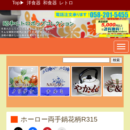
Top
▶
洋食器
和食器
レトロ
昭和レトロポップ食器生活雑
貨通販＠フリマート
ホーロー両手鍋花柄R315