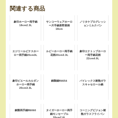
関連する商品
象印ホーロー両手鍋
サンコーウェアホーロ
ノリタケプログレッシ
18cm2.3L
ー片手鍋茶野菜柄
ョンミルクパン
18cm
エジリールピナスホー
ルビーホーロー両手鍋
象印エナトップホーロ
ロー両手鍋20cm3L
花柄20cm3.3L
ー両手鍋花柄
22cm4.0L
象印ピエールカルダン
銅製鍋R4654
パイレックス耐熱ガラ
ホーロー両手鍋
スキャセロール鍋
20cm3.3L
銅製両手鍋R6060
タイガーホーロー両手
コーニングビジョン耐
鍋モンセーブル
熱ガラスフライパン
20cm2.6L