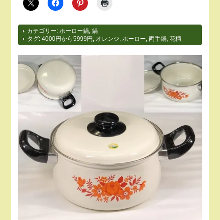
カテゴリー:
ホーロー鍋
,
鍋
タグ:
4000円から5999円
,
オレンジ
,
ホーロー
,
両手鍋
,
花柄