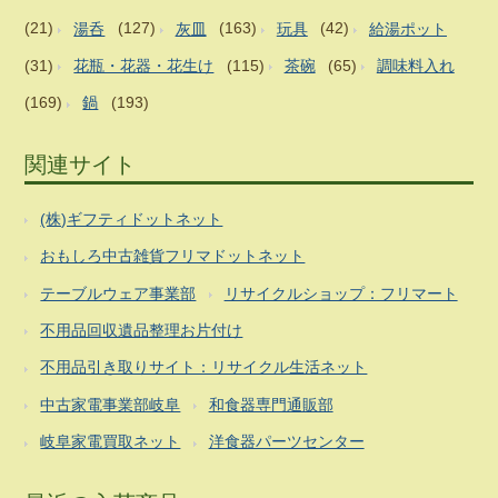
(21)
湯呑
(127)
灰皿
(163)
玩具
(42)
給湯ポット
(31)
花瓶・花器・花生け
(115)
茶碗
(65)
調味料入れ
(169)
鍋
(193)
関連サイト
(株)ギフティドットネット
おもしろ中古雑貨フリマドットネット
テーブルウェア事業部
リサイクルショップ：フリマート
不用品回収遺品整理お片付け
不用品引き取りサイト：リサイクル生活ネット
中古家電事業部岐阜
和食器専門通販部
岐阜家電買取ネット
洋食器パーツセンター