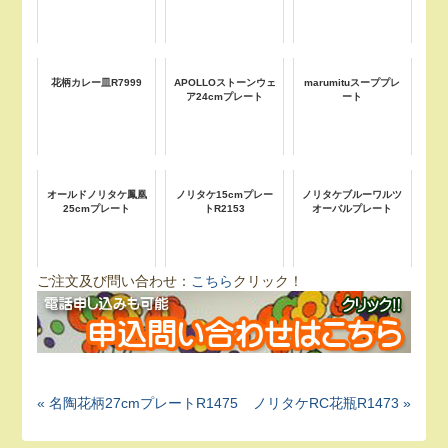
花柄カレー皿R7999
APOLLOストーンウェ
marumituスーププレ
ア24cmプレート
ート
オールドノリタケ鳳凰
ノリタケ15cmプレー
ノリタケブルーワルツ
25cmプレート
トR2153
オーバルプレート
ご注文及び問い合わせ：
こちら
クリック！
« 名陶花柄27cmプレートR1475
ノリタケRC花瓶R1473 »