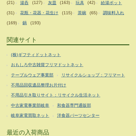
(21)
湯呑
(127)
灰皿
(163)
玩具
(42)
給湯ポット
(31)
花瓶・花器・花生け
(115)
茶碗
(65)
調味料入れ
(169)
鍋
(193)
関連サイト
(株)ギフティドットネット
おもしろ中古雑貨フリマドットネット
テーブルウェア事業部
リサイクルショップ：フリマート
不用品回収遺品整理お片付け
不用品引き取りサイト：リサイクル生活ネット
中古家電事業部岐阜
和食器専門通販部
岐阜家電買取ネット
洋食器パーツセンター
最近の入荷商品