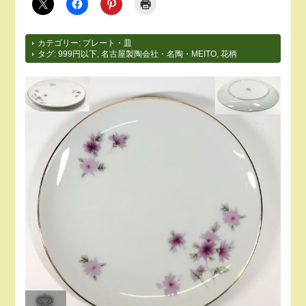
カテゴリー:
プレート・皿
タグ:
999円以下
,
名古屋製陶会社・名陶・MEITO
,
花柄