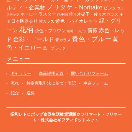
ノリタケ・Noritake
ルティ・企業物
ピンク
プラ
ホーロー
ラスター
佐々木硝子・佐々木ガラス
両手鍋
小
スチック
緑・グリ
日本陶器会社
紫色・バイオレット
紫ガラス
皿
花柄
ーン
赤色・レッ
薔薇
茶色・ブラウン
葡萄・ぶどう
青色・ブルー
金彩・ゴールド
黄
ド
青ガラス
色・イエロー
黒・ブラック
メニュー
ギャラリー
商品説明定義
問い合わせフォーム
流れ
特定商取引法に基づく表記
申込フォーム
紹介
送料
昭和レトロポップ食器生活雑貨通販＠フリマート
・
フリマー
ト
・株式会社ギフティドットネット