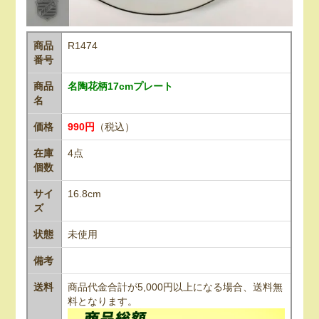
商品
R1474
番号
商品
名陶花柄17cmプレート
名
価格
990円
（税込）
在庫
4点
個数
サイ
16.8cm
ズ
状態
未使用
備考
送料
商品代金合計が5,000円以上になる場合、送料無
料となります。