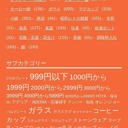
ホーロー鍋
(136)
ボウル
(600)
マグカップ
(328)
小鉢
(392)
急須
(46)
昭和レトロ雑貨
(325)
水筒
(21)
湯呑
(127)
灰皿
(163)
玩具
(42)
給湯ポット
(31)
花瓶・花器・花生け
(115)
茶碗
(65)
調味料入れ
(169)
鍋
(193)
サブカテゴリー
999円以下
1000円から
27cmプレート
1999円
2000円から2999円
3000円から
3999円
4000円から5999円
HOYA・保谷
6000円から8999円
オレンジ
アデリア・ADERIA・石塚硝子
アンバー・飴色
オー
RC
ガラス
コーヒー
バルプレート
ガラスマグ
キャラクター
カップ
ストーンウェア
スープ
ステムグラス・ステムウェア
ノベ
ティーカップ
皿・スーププレート・カレー皿
ナルミ