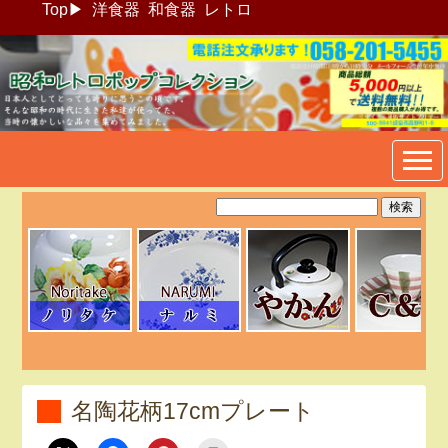
Top
▶
洋食器
和食器
レトロ
昭和レトロポップ食器生活雑
貨通販＠フリマート
名陶花柄17cmプレート