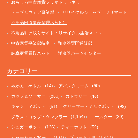
おもしろ中古雑貨フリマドットネット
テーブルウェア事業部
リサイクルショップ：フリマート
不用品回収遺品整理お片付け
不用品引き取りサイト：リサイクル生活ネット
中古家電事業部岐阜
和食器専門通販部
岐阜家電買取ネット
洋食器パーツセンター
カテゴリー
やかん・ケトル
(14)
アイスクリーム
(90)
カップ＆ソーサー
(860)
カトラリー
(48)
キャンディポット
(51)
クリーマー・ミルクポット
(99)
グラス・コップ・タンブラー
(1,154)
コースター
(20)
シュガーポット
(136)
ティーポット
(59)
ピッチャー・水差し
(137)
プレート・皿
(1,447)