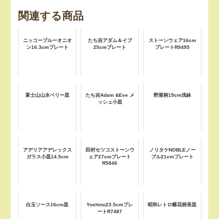
関連する商品
ニッコーブルーオニオ
たち吉アダム＆イブ
ストーンウェア16cm
ン16.3cmプレート
25cmプレート
プレートR9495
富士山山水ベリー皿
たち吉Adam &Eve メ
野菜柄19cm浅鉢
ッシュ小皿
アデリアアデレックス
田村セツコストーンウ
ノリタケNOBLEノー
ガラス小皿14.5cm
ェア27cmプレート
ブル21cmプレート
R5846
白玉ソース16cm皿
Yoshino23.5cmプレ
昭和レトロ蝶花柄長皿
ートR7487