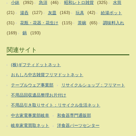
小鉢
(392)
急須
(46)
昭和レトロ雑貨
(325)
水筒
(21)
湯呑
(127)
灰皿
(163)
玩具
(42)
給湯ポット
(31)
花瓶・花器・花生け
(115)
茶碗
(65)
調味料入れ
(169)
鍋
(193)
関連サイト
(株)ギフティドットネット
おもしろ中古雑貨フリマドットネット
テーブルウェア事業部
リサイクルショップ：フリマート
不用品回収遺品整理お片付け
不用品引き取りサイト：リサイクル生活ネット
中古家電事業部岐阜
和食器専門通販部
岐阜家電買取ネット
洋食器パーツセンター