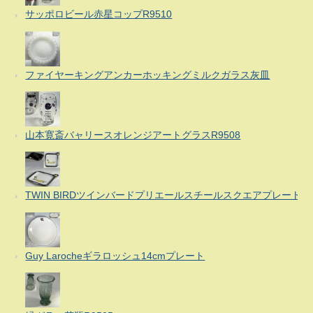
サッポロビール赤星コップR9510
ファイヤーキングアンカーホッキングミルクガラス灰皿
山本寛斎バャリースオレンジアートグラスR9508
TWIN BIRDツインバードプリエールスチールスクエアプレート
Guy Larocheギラロッシュ14cmプレート