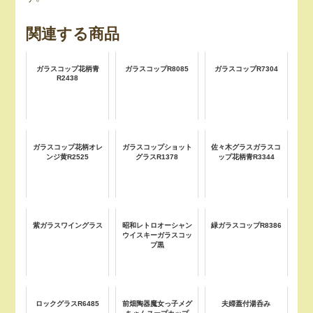
関連する商品
ガラスコップ花柄青
ガラスコップR8085
ガラスコップR7304
R2438
ガラスコップ花柄オレ
ガラスコップショット
佐々木グラスガラスコ
ンジ黄R2525
グラスR1378
ップ花柄青R3344
紫ガラスワイングラス
昭和レトロオーシャン
緑ガラスコップR8386
ウイスキーガラスコッ
プ黒
ロックグラスR6485
前畑陶器魔女っ子メグ
夫婦蓋付湯呑み