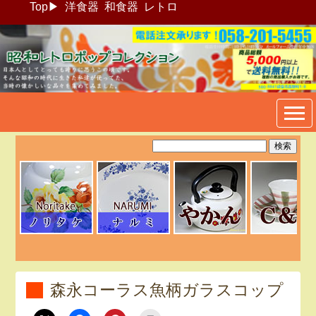
Top
▶
洋食器
和食器
レトロ
昭和レトロポップ食器生活雑
貨通販＠フリマート
森永コーラス魚柄ガラスコップ