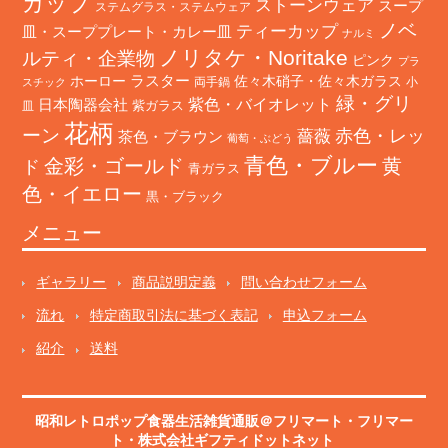
カップ
ストーンウェア
スープ
ステムグラス・ステムウェア
ノベ
ティーカップ
皿・スーププレート・カレー皿
ナルミ
ノリタケ・Noritake
ルティ・企業物
ピンク
プラ
ホーロー
ラスター
佐々木硝子・佐々木ガラス
両手鍋
小
スチック
緑・グリ
日本陶器会社
紫色・バイオレット
紫ガラス
皿
花柄
ーン
赤色・レッ
薔薇
茶色・ブラウン
葡萄・ぶどう
青色・ブルー
金彩・ゴールド
黄
ド
青ガラス
色・イエロー
黒・ブラック
メニュー
ギャラリー
商品説明定義
問い合わせフォーム
流れ
特定商取引法に基づく表記
申込フォーム
紹介
送料
昭和レトロポップ食器生活雑貨通販＠フリマート
・
フリマー
ト
・株式会社ギフティドットネット