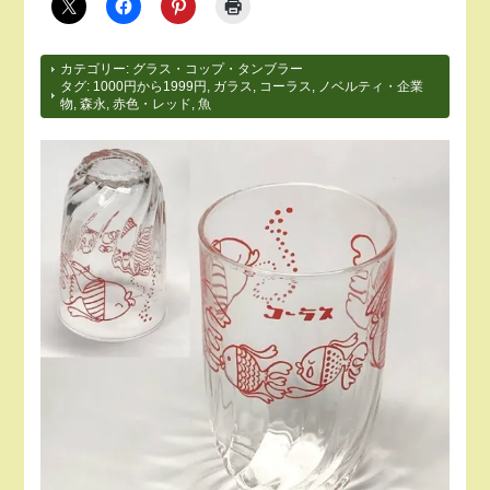
カテゴリー:
グラス・コップ・タンブラー
タグ:
1000円から1999円
,
ガラス
,
コーラス
,
ノベルティ・企業
物
,
森永
,
赤色・レッド
,
魚