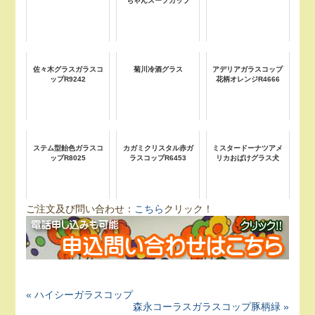
ちゃんスープカップ
佐々木グラスガラスコ
菊川冷酒グラス
アデリアガラスコップ
ップR9242
花柄オレンジR4666
ステム型飴色ガラスコ
カガミクリスタル赤ガ
ミスタードーナツアメ
ップR8025
ラスコップR6453
リカおばけグラス犬
ご注文及び問い合わせ：
こちら
クリック！
« ハイシーガラスコップ
森永コーラスガラスコップ豚柄緑 »