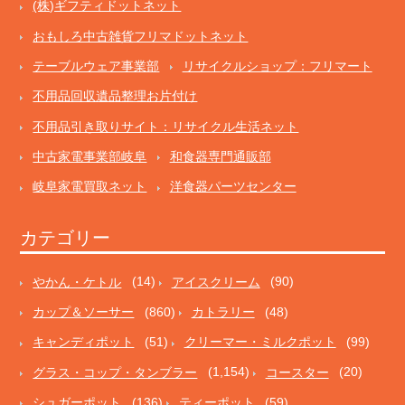
(株)ギフティドットネット
おもしろ中古雑貨フリマドットネット
テーブルウェア事業部
リサイクルショップ：フリマート
不用品回収遺品整理お片付け
不用品引き取りサイト：リサイクル生活ネット
中古家電事業部岐阜
和食器専門通販部
岐阜家電買取ネット
洋食器パーツセンター
カテゴリー
やかん・ケトル
(14)
アイスクリーム
(90)
カップ＆ソーサー
(860)
カトラリー
(48)
キャンディポット
(51)
クリーマー・ミルクポット
(99)
グラス・コップ・タンブラー
(1,154)
コースター
(20)
シュガーポット
(136)
ティーポット
(59)