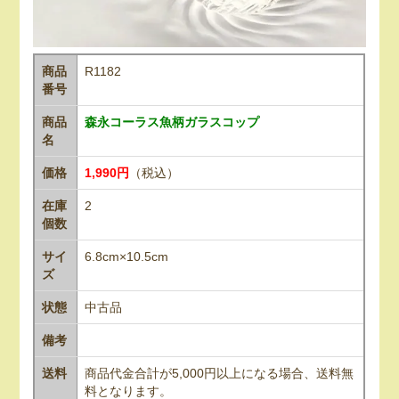
商品
R1182
番号
商品
森永コーラス魚柄ガラスコップ
名
価格
1,990円
（税込）
在庫
2
個数
サイ
6.8cm×10.5cm
ズ
状態
中古品
備考
送料
商品代金合計が5,000円以上になる場合、送料無
料となります。