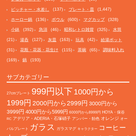
ピッチャー・水差し
(137)
プレート・皿
(1,447)
ホーロー鍋
(136)
ボウル
(600)
マグカップ
(328)
小鉢
(392)
急須
(46)
昭和レトロ雑貨
(325)
水筒
(21)
湯呑
(127)
灰皿
(163)
玩具
(42)
給湯ポット
(31)
花瓶・花器・花生け
(115)
茶碗
(65)
調味料入れ
(169)
鍋
(193)
サブカテゴリー
999円以下
1000円から
27cmプレート
1999円
2000円から2999円
3000円から
3999円
4000円から5999円
HOYA・保谷
6000円から8999円
オレンジ
アデリア・ADERIA・石塚硝子
アンバー・飴色
オー
RC
ガラス
コーヒー
バルプレート
ガラスマグ
キャラクター