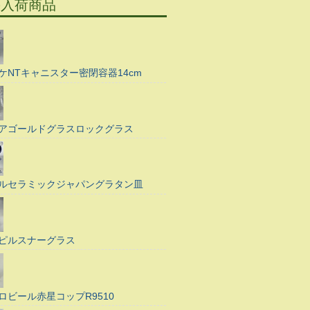
の入荷商品
ケNTキャニスター密閉容器14cm
アゴールドグラスロックグラス
ルセラミックジャパングラタン皿
ピルスナーグラス
ロビール赤星コップR9510