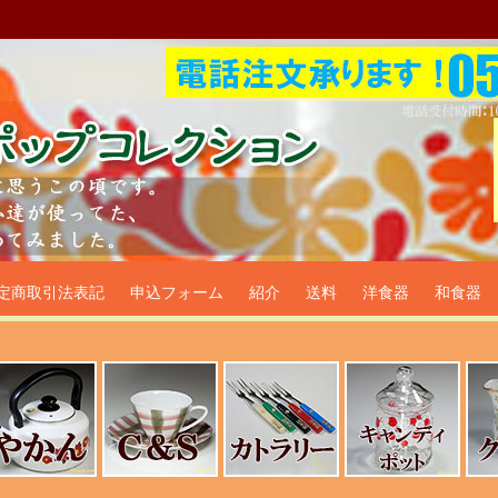
プ食器生活雑貨通販＠フリマー
定商取引法表記
申込フォーム
紹介
送料
洋食器
和食器