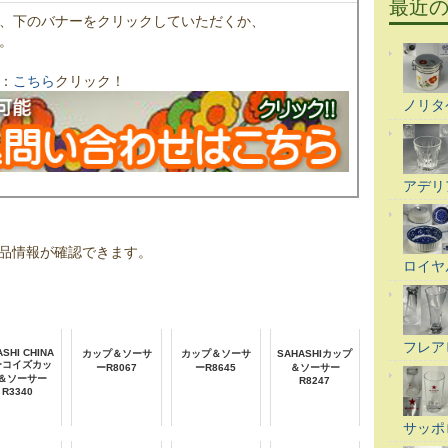
最近
、下のバナーをクリックしていただくか、
。
：
こちら
クリック！
ノリタ
アデリ
品情報が確認できます。
ロイヤ
フレア
SHI CHINA
カップ＆ソーサ
カップ＆ソーサ
SAHASHIカップ
ーコイズカッ
ーR8067
ーR8645
＆ソーサー
＆ソーサー
R8247
R3340
サッポ