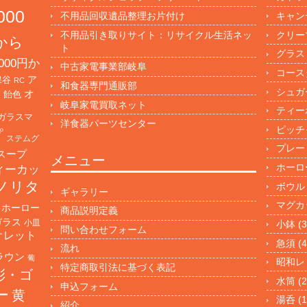
000
不用品回収遺品整理お片付け
キャン
不用品引き取りサイト：リサイクル生活ネッ
クリー
円から
ト
グラス
000円か
中古家電事業部岐阜
コース
保谷
ア
RC
和食器専門通販部
シュガ
オ
・飴色
岐阜家電買取ネット
ティー
ガラスマ
洋食器パーツセンター
ピッチ
プ
ステムグ
プレー
スープ
メニュー
ホーロ
ィーカッ
ノリタ
ボウル
ギャラリー
マグカ
ホーロー
商品説明定義
ガラス
小皿
小鉢
(3
問い合わせフォーム
オレット
急須
(4
流れ
ラウン
葡
昭和レ
特定商取引法に基づく表記
彩・ゴ
水筒
(2
申込フォーム
ー
黄
湯呑
(1
紹介