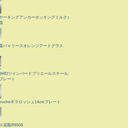
ヤーキングアンカーホッキングミルクガ
皿
斎バャリースオレンジアートグラス
N BIRDツインバードプリエールスチールス
プレート
Larocheギラロッシュ14cmプレート
ス花瓶R9505