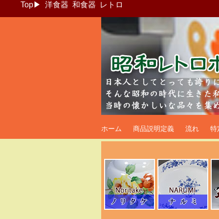
Top
▶
洋食器
和食器
レトロ
昭和レトロポッ
ホーム
商品説明定義
流れ
特