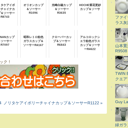
リタケアイボ
オリオンカップ
光峰白磁カップ
HOCHE紫花更紗
ーチャイナカ
＆ソーサー
＆ソーサー
カップ＆ソーサ
R1096
R3635
プ＆ソーサー
ー
ファイ
R8743
ラス灰
INANカップ
昭和レトロ飴色
クローバーカッ
アルコロックシ
＆ソーサー
ガラスカップ＆
プ＆ソーサー
エラ飴色ガラス
R7097
R6843
山本寛
ソーサーR4167
カップ＆ソーサ
ーR4622
R9508
ック！
TWI
クエア
Guy 
4
ノリタケアイボリーチャイナカップ＆ソーサーR1122 »
緑ガラ