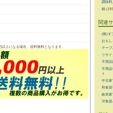
調味料
鍋
(193
関連
(株)
おもし
00円以上になる場合、送料無料となります。
テーブ
リサイ
不用品
不用品
ト
中古家
和食器
岐阜家
洋食器