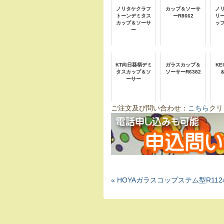
ノリタケクラフ
カップ＆ソーサ
ノ
トーンデミタス
ーR8662
リ
カップ＆ソーサ
ッ
ー
KT向日葵柄デミ
ガラスカップ＆
KE
タスカップ＆ソ
ソーサーR6382
ーサー
ご注文及び問い合わせ：
こちら
クリ
« HOYAガラスコップステム型R112