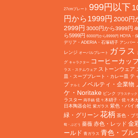
999円以下
1
27cmプレート
円から1999円
2000
2999円
3000円から3999円
4
ら5999円
HOYA・
6000円から8999円
デリア・ADERIA・石塚硝子
アンバー
ガラス
レンジ
オーバルプレート
コーヒーカッ
グ
キャラクター
ストーンウェア
ラス・ステムウェア
テ
皿・スーププレート・カレー皿
ノベルティ・企業物
プ
ナルミ
ケ・Noritake
ピンク
プラスチック
ラスター
佐々木硝子・佐々木
両手鍋
日本陶器会社
紫色・バイ
紫ガラス
花柄
緑・グリーン
茶色・ブ
金
赤色・レッド
薔薇
萄・ぶどう
青色・ブル
ールド
青ガラス