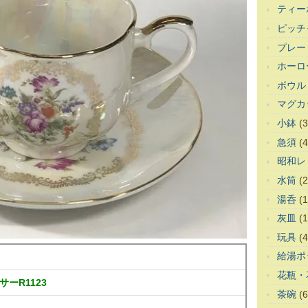
ティー
ピッチ
プレー
ホーロ
ボウル
マグカ
小鉢
(3
急須
(4
昭和レ
水筒
(2
湯呑
(1
灰皿
(1
玩具
(4
給湯ポ
花瓶・
ーR1123
茶碗
(6