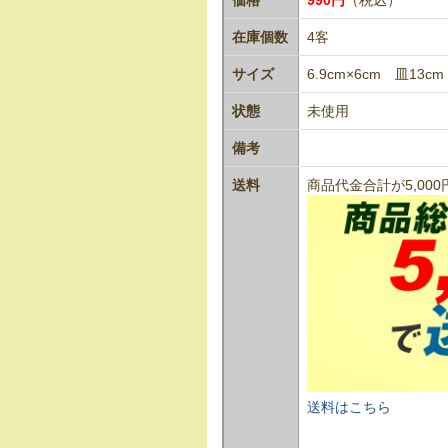
在庫個数
4客
サイズ
6.9cm×6cm 皿13cm
状態
未使用
備考
送料
商品代金合計が5,0
送料はこちら