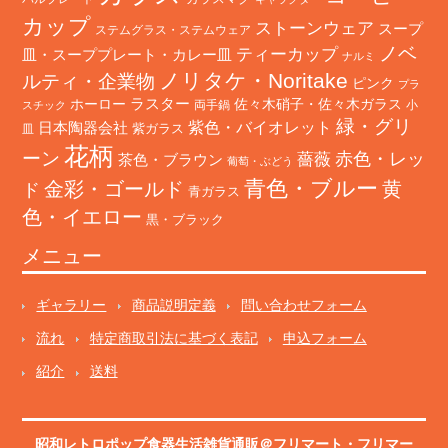
カップ
ストーンウェア
スープ
ステムグラス・ステムウェア
ノベ
ティーカップ
皿・スーププレート・カレー皿
ナルミ
ノリタケ・Noritake
ルティ・企業物
ピンク
プラ
ホーロー
ラスター
佐々木硝子・佐々木ガラス
両手鍋
小
スチック
緑・グリ
日本陶器会社
紫色・バイオレット
紫ガラス
皿
花柄
ーン
赤色・レッ
薔薇
茶色・ブラウン
葡萄・ぶどう
青色・ブルー
金彩・ゴールド
黄
ド
青ガラス
色・イエロー
黒・ブラック
メニュー
ギャラリー
商品説明定義
問い合わせフォーム
流れ
特定商取引法に基づく表記
申込フォーム
紹介
送料
昭和レトロポップ食器生活雑貨通販＠フリマート
・
フリマー