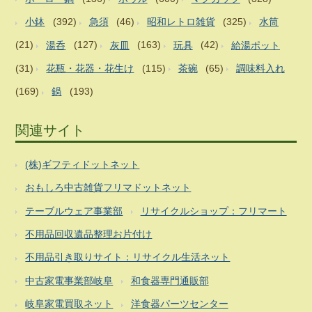
小鉢
(392)
急須
(46)
昭和レトロ雑貨
(325)
水筒
(21)
湯呑
(127)
灰皿
(163)
玩具
(42)
給湯ポット
(31)
花瓶・花器・花生け
(115)
茶碗
(65)
調味料入れ
(169)
鍋
(193)
関連サイト
(株)ギフティドットネット
おもしろ中古雑貨フリマドットネット
テーブルウェア事業部
リサイクルショップ：フリマート
不用品回収遺品整理お片付け
不用品引き取りサイト：リサイクル生活ネット
中古家電事業部岐阜
和食器専門通販部
岐阜家電買取ネット
洋食器パーツセンター