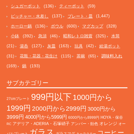
シュガーポット
(136)
ティーポット
(59)
ピッチャー・水差し
(137)
プレート・皿
(1,447)
ホーロー鍋
(136)
ボウル
(600)
マグカップ
(328)
小鉢
(392)
急須
(46)
昭和レトロ雑貨
(325)
水筒
(21)
湯呑
(127)
灰皿
(163)
玩具
(42)
給湯ポット
(31)
花瓶・花器・花生け
(115)
茶碗
(65)
調味料入れ
(169)
鍋
(193)
サブカテゴリー
999円以下
1000円から
27cmプレート
1999円
2000円から2999円
3000円から
3999円
4000円から5999円
HOYA・保谷
6000円から8999円
オレンジ
アデリア・ADERIA・石塚硝子
アンバー・飴色
オー
RC
ガラス
コーヒー
バルプレート
ガラスマグ
キャラクター