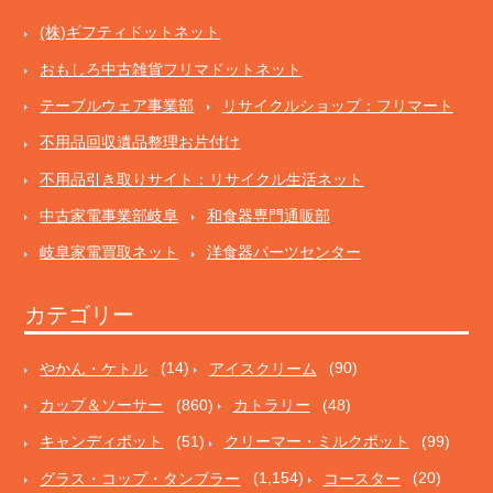
(株)ギフティドットネット
おもしろ中古雑貨フリマドットネット
テーブルウェア事業部
リサイクルショップ：フリマート
不用品回収遺品整理お片付け
不用品引き取りサイト：リサイクル生活ネット
中古家電事業部岐阜
和食器専門通販部
岐阜家電買取ネット
洋食器パーツセンター
カテゴリー
やかん・ケトル
(14)
アイスクリーム
(90)
カップ＆ソーサー
(860)
カトラリー
(48)
キャンディポット
(51)
クリーマー・ミルクポット
(99)
グラス・コップ・タンブラー
(1,154)
コースター
(20)