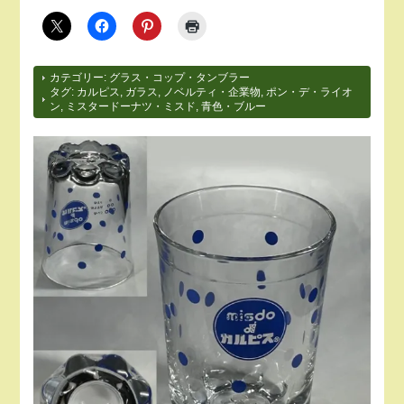
カテゴリー:
グラス・コップ・タンブラー
タグ:
カルピス
,
ガラス
,
ノベルティ・企業物
,
ポン・デ・ライオ
ン
,
ミスタードーナツ・ミスド
,
青色・ブルー