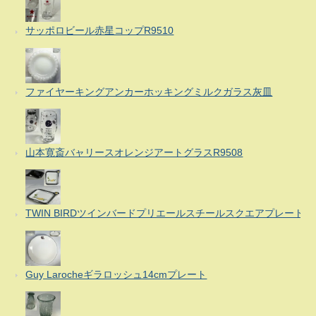
サッポロビール赤星コップR9510
ファイヤーキングアンカーホッキングミルクガラス灰皿
山本寛斎バャリースオレンジアートグラスR9508
TWIN BIRDツインバードプリエールスチールスクエアプレート
Guy Larocheギラロッシュ14cmプレート