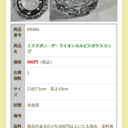
商品
R9484
番号
商品
ミスドポン・デ・ライオンカルピスガラスコッ
名
プ
価格
990円
（税込）
在庫
1
個数
サイ
口径7.5cm 高さ10cm
ズ
状態
未使用
備考
送料
商品代金合計が5,000円以上になる場合、送料無