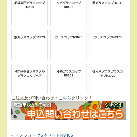
石塚硝子ガラスコップ
ソガグラスコップ
紫ガラスコップR6811
R3529
R8502
紫ガラスコップR4929
ガラスコップR3079
ガラスコップR6375
HOYA保谷クリスタル
冷茶ガラスコップ
佐々木グラスガラスコ
R8202
ガラスコップペア
ップR1720
ご注文及び問い合わせ：
こちら
クリック！
« ヒメフォーク5本セットR9485