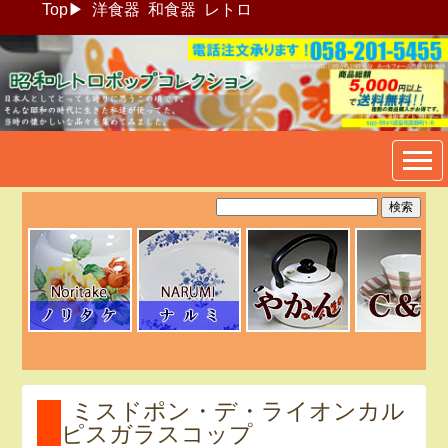
Top
▶
洋食器
和食器
レトロ
昭和レトロポップ食器生活雑
貨通販＠フリマート
ミスドポン・デ・ライオンカル
ピスガラスコップ