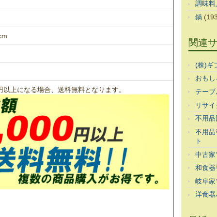
調味料
鍋
(193
cm
関連
(株)
おもし
00円以上になる場合、送料無料となります。
テーブ
リサイ
不用品
不用品
ト
中古家
和食器
岐阜家
洋食器