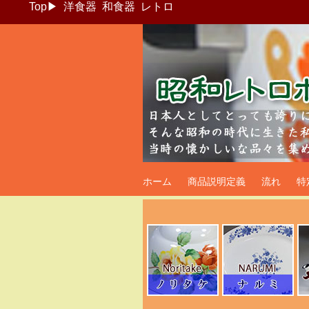
Top
▶
洋食器
和食器
レトロ
昭和レトロポッ
ホーム
商品説明定義
流れ
特