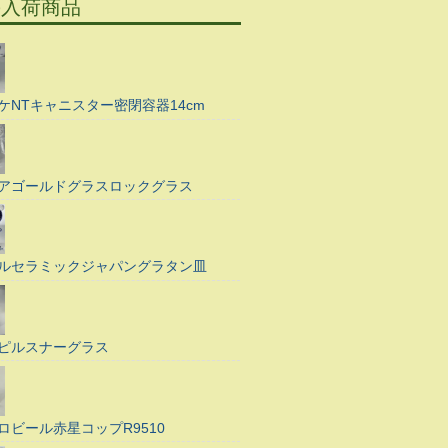
の入荷商品
ケNTキャニスター密閉容器14cm
アゴールドグラスロックグラス
ルセラミックジャパングラタン皿
ピルスナーグラス
ロビール赤星コップR9510