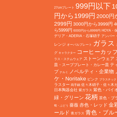
999円以下
1
27cmプレート
円から1999円
2000
2999円
3000円から3999円
4
ら5999円
HOYA・
6000円から8999円
デリア・ADERIA・石塚硝子
アンバー
ガラス
レンジ
オーバルプレート
コーヒーカッ
グ
キャラクター
ストーンウェア
ラス・ステムウェア
テ
皿・スーププレート・カレー皿
ノベルティ・企業物
プ
ナルミ
ケ・Noritake
ピンク
プラスチック
ラスター
佐々木硝子・佐々木
両手鍋
日本陶器会社
紫色・バイ
紫ガラス
花柄
緑・グリーン
茶色・ブ
金
赤色・レッド
薔薇
萄・ぶどう
青色・ブル
ールド
青ガラス