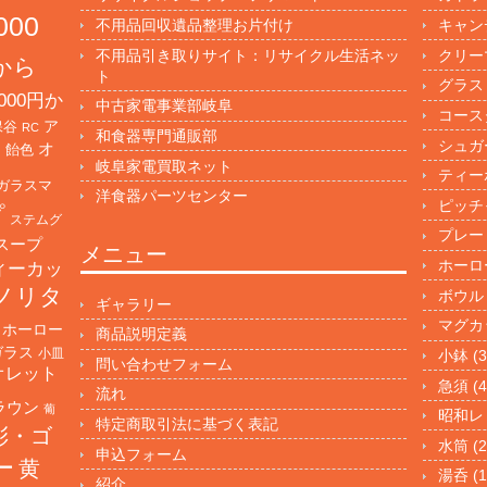
000
不用品回収遺品整理お片付け
キャン
不用品引き取りサイト：リサイクル生活ネッ
クリー
円から
ト
グラス
000円か
中古家電事業部岐阜
コース
保谷
ア
RC
和食器専門通販部
シュガ
オ
・飴色
岐阜家電買取ネット
ティー
ガラスマ
洋食器パーツセンター
ピッチ
プ
ステムグ
プレー
スープ
メニュー
ホーロ
ィーカッ
ノリタ
ボウル
ギャラリー
マグカ
ホーロー
商品説明定義
ガラス
小皿
小鉢
(3
問い合わせフォーム
オレット
急須
(4
流れ
ラウン
葡
昭和レ
特定商取引法に基づく表記
彩・ゴ
水筒
(2
申込フォーム
ー
黄
湯呑
(1
紹介