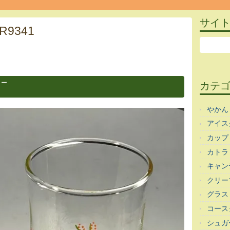
サイ
9341
ラー
カテ
やかん
アイス
カップ
カトラ
キャン
クリー
グラス
コース
シュガ