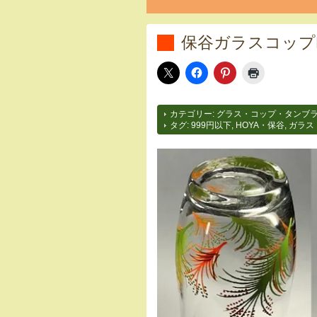
保谷ガラスコップR
カテゴリー:
グラス・コップ・タンブ
タグ:
999円以下
,
HOYA・保谷
,
ガラス