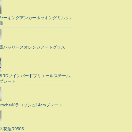
ヤーキングアンカーホッキングミルクガ
皿
斎バャリースオレンジアートグラス
N BIRDツインバードプリエールスチールス
プレート
Larocheギラロッシュ14cmプレート
ス花瓶R9505