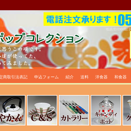
プ食器生活雑貨通販＠フリマー
定商取引法表記
申込フォーム
紹介
送料
洋食器
和食器