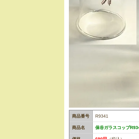
商品番号
R9341
商品名
保谷ガラスコップR93
価格
690円
（税込）