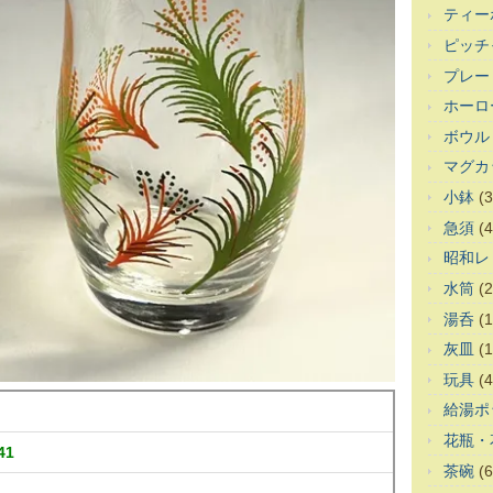
ティー
ピッチ
プレー
ホーロ
ボウル
マグカ
小鉢
(3
急須
(4
昭和レ
水筒
(2
湯呑
(1
灰皿
(1
玩具
(4
給湯ポ
花瓶・
41
茶碗
(6