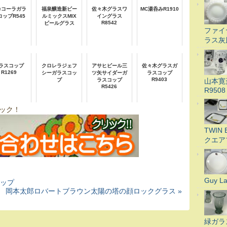
カコーラガラ
福泉醸造新ビー
佐々木グラスワ
MC湯呑みR1910
コップR545
ルミックスMIX
イングラス
R8542
ビールグラス
ファイ
ラス灰
ラスコップ
クロレラジェフ
アサヒビール三
佐々木グラスガ
R1269
シーガラスコッ
ツ矢サイダーガ
ラスコップ
R9403
山本寛
プ
ラスコップ
R5426
R9508
ック！
TWI
クエア
Guy 
カップ
岡本太郎ロバートブラウン太陽の塔の顔ロックグラス »
緑ガラ