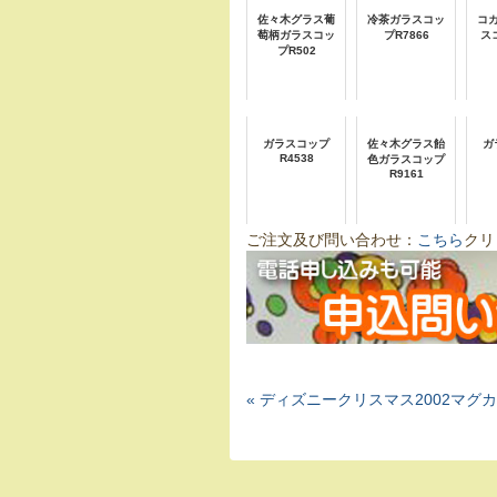
佐々木グラス葡
冷茶ガラスコッ
コ
萄柄ガラスコッ
プR7866
ス
プR502
ガラスコップ
佐々木グラス飴
ガ
R4538
色ガラスコップ
R9161
ご注文及び問い合わせ：
こちら
クリ
« ディズニークリスマス2002マグ