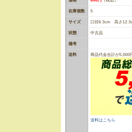
在庫個数
5
サイズ
口径6.3cm 高さ12.3
状態
中古品
備考
送料
商品代金合計が5,0
送料はこちら