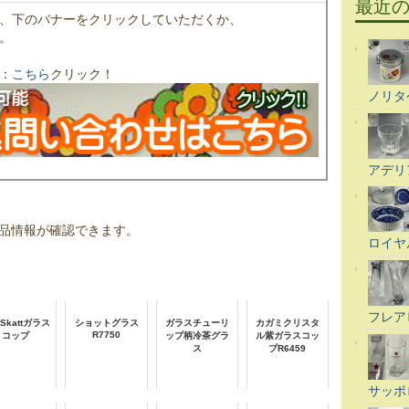
最近
、下のバナーをクリックしていただくか、
。
：
こちら
クリック！
ノリタ
アデリ
品情報が確認できます。
ロイヤ
フレア
Skattガラス
ショットグラス
ガラスチューリ
カガミクリスタ
R7750
コップ
ップ柄冷茶グラ
ル紫ガラスコッ
ス
プR6459
サッポ