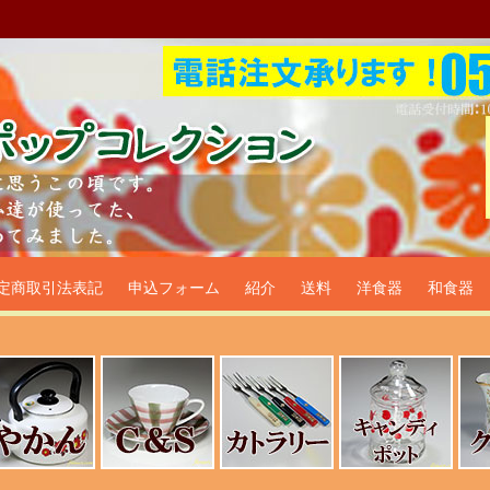
プ食器生活雑貨通販＠フリマー
定商取引法表記
申込フォーム
紹介
送料
洋食器
和食器