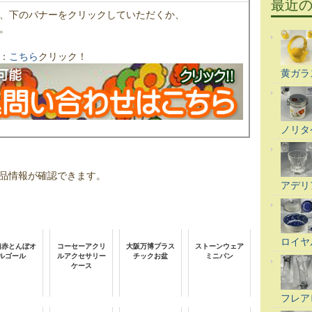
最近
、下のバナーをクリックしていただくか、
。
：
こちら
クリック！
黄ガラ
ノリタ
品情報が確認できます。
アデリ
ロイヤ
箱赤とんぼオ
コーセーアクリ
大阪万博プラス
ストーンウェア
ルゴール
ルアクセサリー
チックお盆
ミニパン
ケース
フレア