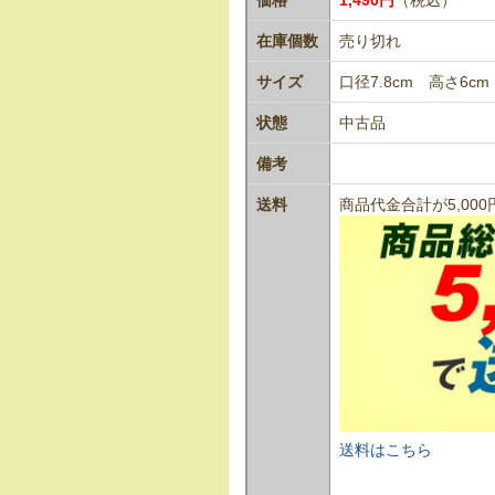
在庫個数
売り切れ
サイズ
口径7.8cm 高さ6cm
状態
中古品
備考
送料
商品代金合計が5,0
送料はこちら