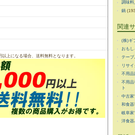
調味料
鍋
(193
関連
(株)
おもし
00円以上になる場合、送料無料となります。
テーブ
リサイ
不用品
不用品
ト
中古家
和食器
岐阜家
洋食器