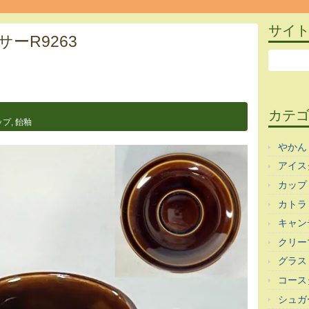
サイ
ーR9263
カテ
ップ
,
飴釉
やかん
アイス
カップ
カトラ
キャン
クリー
グラス
コース
シュガ