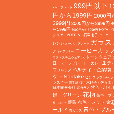
999円以下
1
27cmプレート
円から1999円
2000
2999円
3000円から3999円
4
ら5999円
HOYA・
6000円から8999円
デリア・ADERIA・石塚硝子
アンバー
ガラス
レンジ
オーバルプレート
コーヒーカッ
グ
キャラクター
ストーンウェア
ラス・ステムウェア
テ
皿・スーププレート・カレー皿
ノベルティ・企業物
プ
ナルミ
ケ・Noritake
ピンク
プラスチック
ラスター
佐々木硝子・佐々木
両手鍋
日本陶器会社
紫色・バイ
紫ガラス
花柄
緑・グリーン
茶色・ブ
金
赤色・レッド
薔薇
萄・ぶどう
青色・ブル
ールド
青ガラス