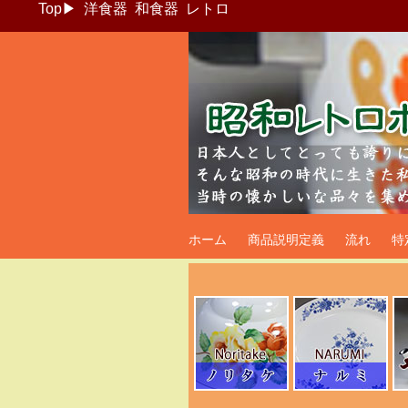
Top
▶
洋食器
和食器
レトロ
昭和レトロポッ
ホーム
商品説明定義
流れ
特