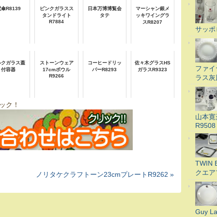
傘R8139
ピンクガラスス
日本万博博覧会
マーシャン銀メ
タンドライト
タテ
ッキワイングラ
R7884
スR8207
サッポ
ルクガラス蓋
ストーンウェア
コーヒードリッ
佐々木グラスHS
ファイ
付容器
17cmボウル
パーR8293
ガラスR9323
R9266
ラス灰
ック！
山本寛
R9508
TWI
クエア
ノリタケクラフトーン23cmプレートR9262 »
Guy 