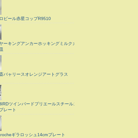
ロビール赤星コップR9510
ヤーキングアンカーホッキングミルクガ
皿
斎バャリースオレンジアートグラス
N BIRDツインバードプリエールスチールス
プレート
Larocheギラロッシュ14cmプレート