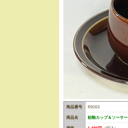
商品番号
R9263
商品名
飴釉カップ＆ソーサーR
価格
1,490円
（税込）