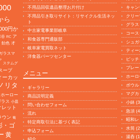
000
不用品回収遺品整理お片付け
キャン
不用品引き取りサイト：リサイクル生活ネッ
クリー
円から
ト
グラス
000円か
中古家電事業部岐阜
コース
保谷
ア
RC
和食器専門通販部
シュガ
オ
・飴色
岐阜家電買取ネット
ティー
ガラスマ
洋食器パーツセンター
ピッチ
プ
ステムグ
プレー
スープ
メニュー
ホーロ
ィーカッ
ノリタ
ボウル
ギャラリー
マグカ
ホーロー
商品説明定義
ガラス
小皿
小鉢
(3
問い合わせフォーム
オレット
急須
(4
流れ
ラウン
葡
昭和レ
特定商取引法に基づく表記
彩・ゴ
水筒
(2
申込フォーム
ー
黄
湯呑
(1
紹介