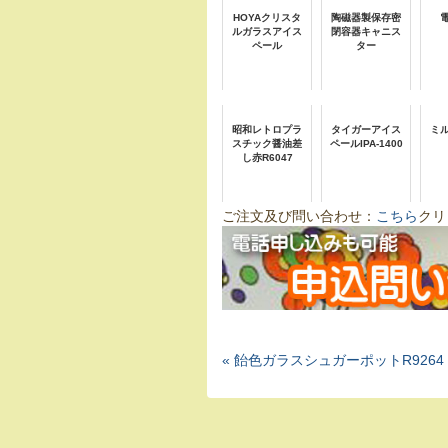
HOYAクリスタ
陶磁器製保存密
電
ルガラスアイス
閉容器キャニス
ペール
ター
昭和レトロプラ
タイガーアイス
ミ
スチック醤油差
ペールIPA-1400
し赤R6047
ご注文及び問い合わせ：
こちら
クリ
« 飴色ガラスシュガーポットR9264