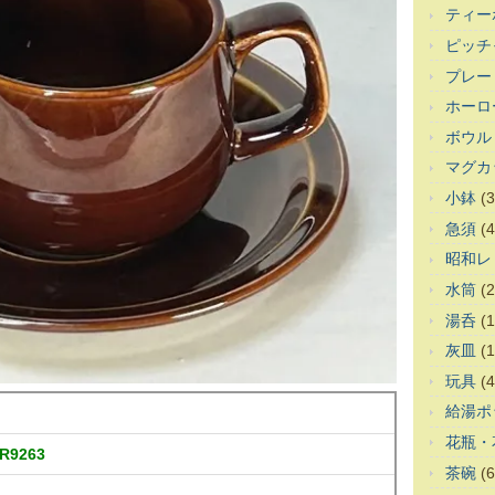
ティー
ピッチ
プレー
ホーロ
ボウル
マグカ
小鉢
(3
急須
(4
昭和レ
水筒
(2
湯呑
(1
灰皿
(1
玩具
(4
給湯ポ
花瓶・
9263
茶碗
(6