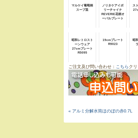
マルケイ葡萄柄
ノリタケアイボ
ス
スープ皿
リーチャイナ
2
REVERIE花柄オ
ーバルプレート
昭和レトロスト
19cmプレート
昭
R9023
ーンウェア
27cmプレート
R5095
ご注文及び問い合わせ：
こちら
クリ
« アルミ分解水筒ほのぼの赤0.7L