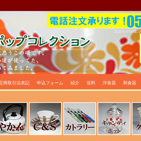
プ食器生活雑貨通販＠フリマー
定商取引法表記
申込フォーム
紹介
送料
洋食器
和食器