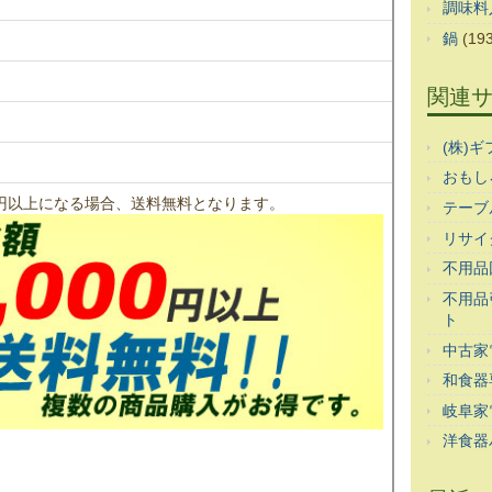
調味料
鍋
(193
関連
(株)
おもし
00円以上になる場合、送料無料となります。
テーブ
リサイ
不用品
不用品
ト
中古家
和食器
岐阜家
洋食器