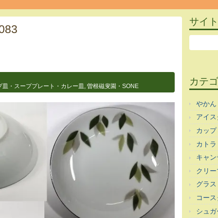
サイ
083
カテ
プ皿・スーププレート・カレー皿
,
曽根磁叟園・SONE
やかん
アイス
カップ
カトラ
キャン
クリー
グラス
コース
シュガ