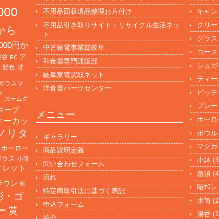
000
不用品回収遺品整理お片付け
キャン
不用品引き取りサイト：リサイクル生活ネッ
クリー
円から
ト
グラス
000円か
中古家電事業部岐阜
コース
保谷
ア
RC
和食器専門通販部
シュガ
オ
・飴色
岐阜家電買取ネット
ティー
ガラスマ
洋食器パーツセンター
ピッチ
プ
ステムグ
プレー
スープ
メニュー
ホーロ
ィーカッ
ノリタ
ボウル
ギャラリー
マグカ
ホーロー
商品説明定義
ガラス
小皿
小鉢
(3
問い合わせフォーム
オレット
急須
(4
流れ
ラウン
葡
昭和レ
特定商取引法に基づく表記
彩・ゴ
水筒
(2
申込フォーム
ー
黄
湯呑
(1
紹介