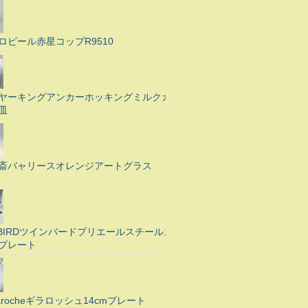
ロビール赤星コップR9510
ヤーキングアンカーホッキングミルクガ
皿
斎バャリースオレンジアートグラス
N BIRDツインバードプリエールスチールス
プレート
Larocheギラロッシュ14cmプレート