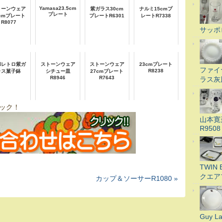
Yamasa23.5cm
トーンウェア
紫ガラス30cm
ナルミ15cmプ
プレート
7cmプレート
プレートR6301
レートR7338
R8077
サッポ
和レトロ紫ガ
ストーンウェア
ストーンウェア
23cmプレート
ファイ
R8238
ラス菓子鉢
シチュー皿
27cmプレート
R8946
R7643
ラス灰
ック！
山本寛
R9508
TWI
クエア
カップ＆ソーサーR1080 »
Guy 