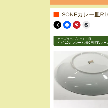
SONEカレー皿R1
カテゴリー:
プレート・皿
タグ:
19cmプレート
,
999円以下
,
スー