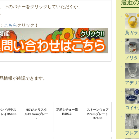
最近
、下のバナーをクリックしていただくか、
。
：
こちら
クリック！
黄ガラ
ノリタ
品情報が確認できます。
アデリ
ロイヤ
テンドガラス
HOYAクリスタ
花柄シチュー皿
ストーンウェア
R4013
レイR5665
ル19.5cmプレー
27cmプレート
R7458
ト
フレア