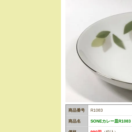
商品番号
R1083
商品名
SONEカレー皿R1083
価格
990円
（税込）