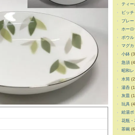
ティー
ピッチ
プレー
ホーロ
ボウル
マグカ
小鉢
(3
急須
(4
昭和レ
水筒
(2
湯呑
(1
灰皿
(1
玩具
(4
給湯ポ
花瓶・
茶碗
(6