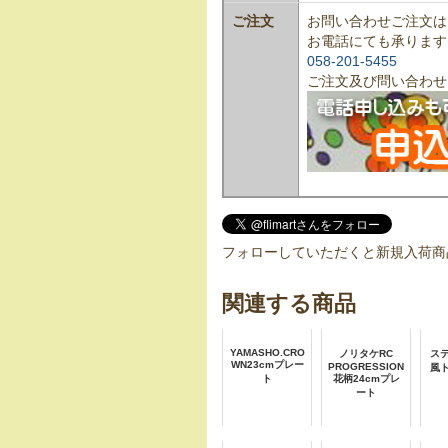
ご注文
お問い合わせご注文は
お電話にても承ります
058-201-5455
ご注文及び問い合わせ
フォローしていただくと新規入荷商
関連する商品
YAMASHO.CRO
ノリタケRC
ス
WN23cmプレー
PROGRESSION
風ト
ト
花柄24cmプレ
ート