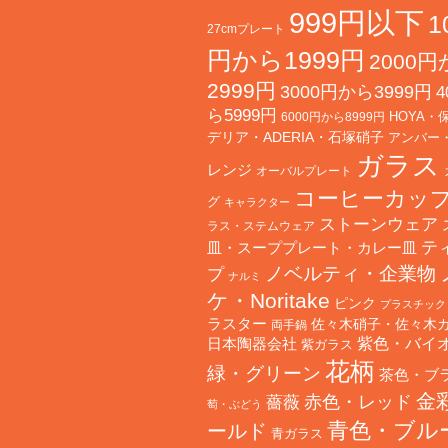
999円以下
1
27cmプレート
円から1999円
2000
2999円
3000円から3999円
4
ら5999円
HOYA・
6000円から8999円
デリア・ADERIA・石塚硝子
アンバー
ガラス
レンジ
オーバルプレート
コーヒーカッ
グ
キャラクター
ストーンウェア
ラス・ステムウェア
テ
皿・スーププレート・カレー皿
ノベルティ・企業物
プ
ナルミ
ケ・Noritake
ピンク
プラスチック
ラスター
佐々木硝子・佐々木
両手鍋
日本陶器会社
紫色・バイ
紫ガラス
花柄
緑・グリーン
茶色・ブ
金
赤色・レッド
薔薇
萄・ぶどう
青色・ブル
ールド
青ガラス