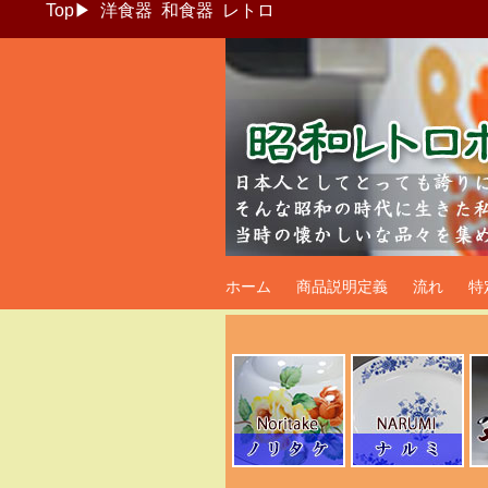
Top
▶
洋食器
和食器
レトロ
昭和レトロポッ
ホーム
商品説明定義
流れ
特