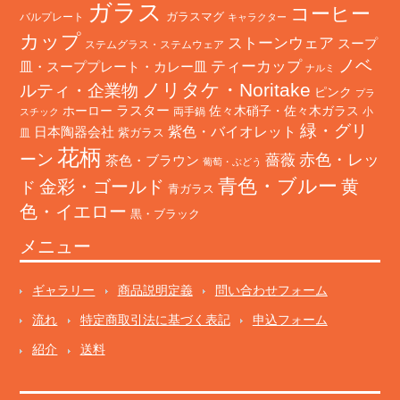
ガラス
コーヒー
バルプレート
ガラスマグ
キャラクター
カップ
ストーンウェア
スープ
ステムグラス・ステムウェア
ノベ
ティーカップ
皿・スーププレート・カレー皿
ナルミ
ノリタケ・Noritake
ルティ・企業物
ピンク
プラ
ホーロー
ラスター
佐々木硝子・佐々木ガラス
両手鍋
小
スチック
緑・グリ
日本陶器会社
紫色・バイオレット
紫ガラス
皿
花柄
ーン
赤色・レッ
薔薇
茶色・ブラウン
葡萄・ぶどう
青色・ブルー
金彩・ゴールド
黄
ド
青ガラス
色・イエロー
黒・ブラック
メニュー
ギャラリー
商品説明定義
問い合わせフォーム
流れ
特定商取引法に基づく表記
申込フォーム
紹介
送料