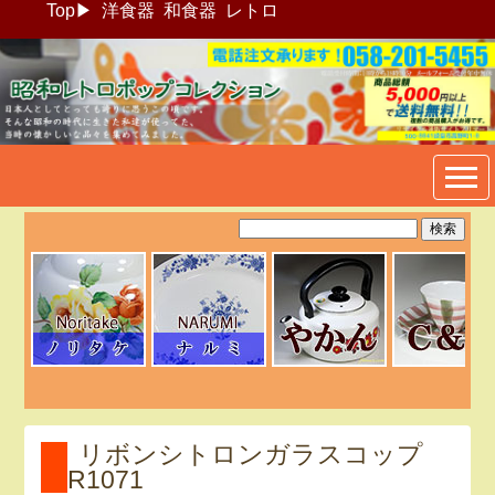
Top
▶
洋食器
和食器
レトロ
昭和レトロポップ食器生活雑
貨通販＠フリマート
リボンシトロンガラスコップ
R1071