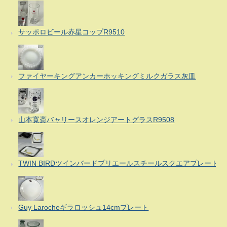
サッポロビール赤星コップR9510
ファイヤーキングアンカーホッキングミルクガラス灰皿
山本寛斎バャリースオレンジアートグラスR9508
TWIN BIRDツインバードプリエールスチールスクエアプレート
Guy Larocheギラロッシュ14cmプレート