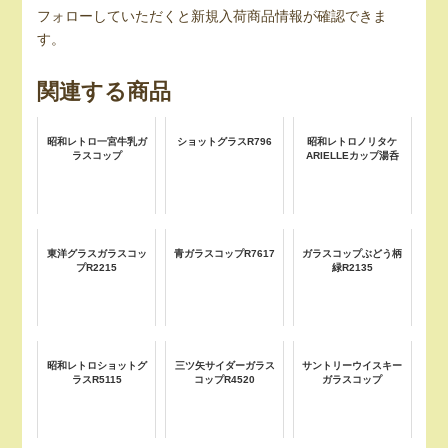
フォローしていただくと新規入荷商品情報が確認できま
す。
関連する商品
昭和レトロ一宮牛乳ガ
ショットグラスR796
昭和レトロノリタケ
ラスコップ
ARIELLEカップ湯呑
東洋グラスガラスコッ
青ガラスコップR7617
ガラスコップぶどう柄
プR2215
緑R2135
昭和レトロショットグ
三ツ矢サイダーガラス
サントリーウイスキー
ラスR5115
コップR4520
ガラスコップ