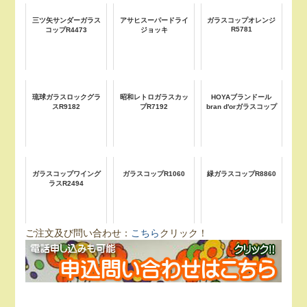
三ツ矢サンダーガラス
アサヒスーパードライ
ガラスコップオレンジ
R5781
コップR4473
ジョッキ
琉球ガラスロックグラ
昭和レトロガラスカッ
HOYAブランドール
スR9182
プR7192
bran d'orガラスコップ
ガラスコップワイング
ガラスコップR1060
緑ガラスコップR8860
ラスR2494
ご注文及び問い合わせ：
こちら
クリック！