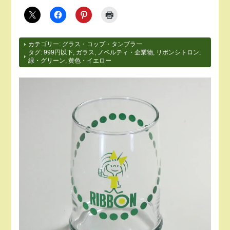
カテゴリー:
グラス・コップ・タンブラー
タグ:
999円以下
,
ガラス
,
ノベルティ・企業物
,
リボンシトロン
,
緑・グリーン
,
黄色・イエロー