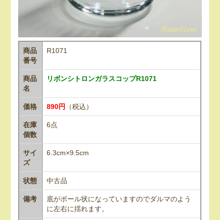
商品
R1071
番号
商品
リボンシトロンガラスコップR1071
名
価格
890円
（税込）
在庫
6点
個数
サイ
6.3cm×9.5cm
ズ
状態
中古品
備考
底がボール状になっていますのでダルマのよう
に左右に揺れます。