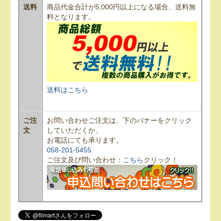
送料
商品代金合計が5,000円以上になる場合、送料無
料となります。
送料はこちら
ご注
お問い合わせご注文は、下のバナーをクリック
文
していただくか、
お電話にても承ります。
058-201-5455
ご注文及び問い合わせ：
こちら
クリック！