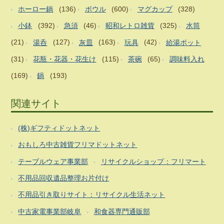
ホーロー鍋
(136)
ボウル
(600)
マグカップ
(328)
小鉢
(392)
急須
(46)
昭和レトロ雑貨
(325)
水筒
(21)
湯呑
(127)
灰皿
(163)
玩具
(42)
給湯ポット
(31)
花瓶・花器・花生け
(115)
茶碗
(65)
調味料入れ
(169)
鍋
(193)
関連サイト
(株)ギフティドットネット
おもしろ中古雑貨フリマドットネット
テーブルウェア事業部
リサイクルショップ：フリマート
不用品回収遺品整理お片付け
不用品引き取りサイト：リサイクル生活ネット
中古家電事業部岐阜
和食器専門通販部