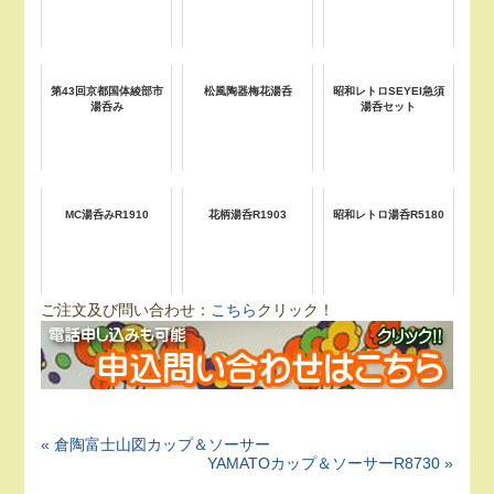
第43回京都国体綾部市
松風陶器梅花湯呑
昭和レトロSEYEI急須
湯呑み
湯呑セット
MC湯呑みR1910
花柄湯呑R1903
昭和レトロ湯呑R5180
ご注文及び問い合わせ：
こちら
クリック！
« 倉陶富士山図カップ＆ソーサー
YAMATOカップ＆ソーサーR8730 »