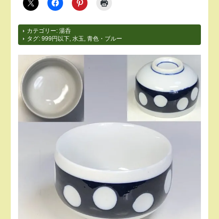
カテゴリー:
湯呑
タグ:
999円以下
,
水玉
,
青色・ブルー