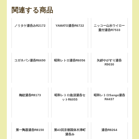
関連する商品
ノリタケ湯呑みR2172
YAMATO湯呑R6722
ニッコー山水ウイロー
蓋付湯呑R7533
コガネパン湯呑R6690
昭和レトロ湯呑R6056
矢絣やがすり湯呑
R9030
梅紋湯呑R8173
昭和レトロ急須湯呑セ
昭和レトロSango湯呑
R4437
ットR6055
第一陶器湯呑R8150
第43回京都国体木津町
湯呑R8264
湯呑み