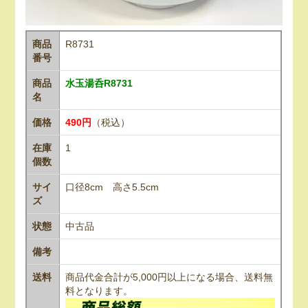
商品
R8731
番号
商品
水玉湯呑R8731
名
価格
490円
（税込）
在庫
1
個数
サイ
口径8cm 高さ5.5cm
ズ
状態
中古品
備考
送料
商品代金合計が5,000円以上になる場合、送料無
料となります。