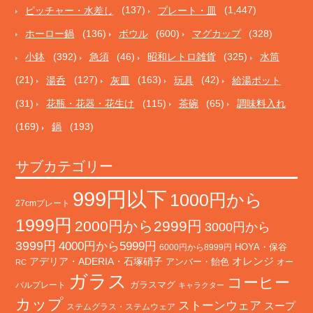
ピッチャー・水差し
(137)
プレート・皿
(1,447)
ホーロー鍋
(136)
ボウル
(600)
マグカップ
(328)
小鉢
(392)
急須
(46)
昭和レトロ雑貨
(325)
水筒
(21)
湯呑
(127)
灰皿
(163)
玩具
(42)
給湯ポット
(31)
花瓶・花器・花生け
(115)
茶碗
(65)
調味料入れ
(169)
鍋
(193)
サブカテゴリー
999円以下
1000円から
27cmプレート
1999円
2000円から2999円
3000円から
3999円
4000円から5999円
HOYA・保谷
6000円から8999円
オレンジ
アデリア・ADERIA・石塚硝子
アンバー・飴色
オー
RC
ガラス
コーヒー
バルプレート
ガラスマグ
キャラクター
カップ
ストーンウェア
スープ
ステムグラス・ステムウェア