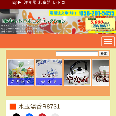
Top
▶
洋食器
和食器
レトロ
昭和レトロポップ食器生活雑
貨通販＠フリマート
水玉湯呑R8731