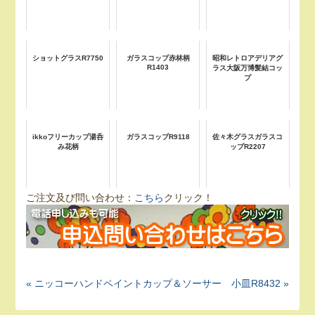
ショットグラスR7750
ガラスコップ赤林柄
昭和レトロアデリアグ
R1403
ラス大阪万博髪結コッ
プ
ikkoフリーカップ湯呑
ガラスコップR9118
佐々木グラスガラスコ
み花柄
ップR2207
ご注文及び問い合わせ：
こちら
クリック！
« ニッコーハンドペイントカップ＆ソーサー
小皿R8432 »