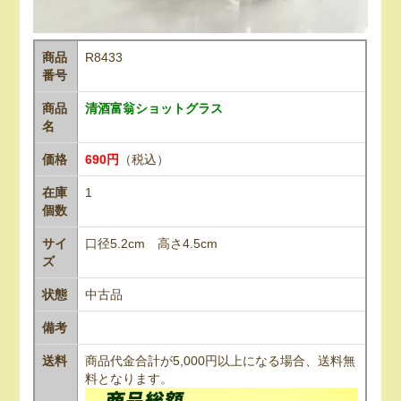
商品
R8433
番号
商品
清酒富翁ショットグラス
名
価格
690円
（税込）
在庫
1
個数
サイ
口径5.2cm 高さ4.5cm
ズ
状態
中古品
備考
送料
商品代金合計が5,000円以上になる場合、送料無
料となります。