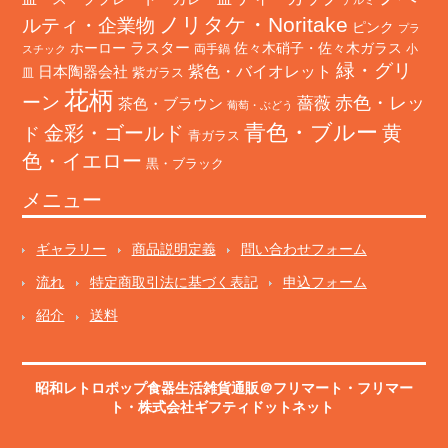
ノリタケ・Noritake
ルティ・企業物
ピンク
プラ
ホーロー
ラスター
佐々木硝子・佐々木ガラス
両手鍋
小
スチック
緑・グリ
日本陶器会社
紫色・バイオレット
紫ガラス
皿
花柄
ーン
赤色・レッ
薔薇
茶色・ブラウン
葡萄・ぶどう
青色・ブルー
金彩・ゴールド
黄
ド
青ガラス
色・イエロー
黒・ブラック
メニュー
ギャラリー
商品説明定義
問い合わせフォーム
流れ
特定商取引法に基づく表記
申込フォーム
紹介
送料
昭和レトロポップ食器生活雑貨通販＠フリマート
・
フリマー
ト
・株式会社ギフティドットネット