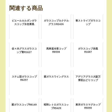
関連する商品
ピエールカルダンガラ
ガラスコップカクテル
青ストライプガラスコ
スコップ水色青黒
グラスR2426
ップ
佐々木グラスガラスコ
馬車道冷茶コップ
ガラスコップ赤黒
R8508
R1687
ップ青R1627
ステム型ガラスコップ
紫ガラスワイングラス
アデリアグラス大阪万
R6297
博笹おどりコップ
紫ガラスコップR8149
昭和レトロガラスコッ
東洋ガラスマグカップ
R5090
プR5429