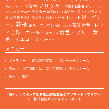
ノリタケ・Noritake
ルティ・企業物
ピンク
プラ
ホーロー
ラスター
佐々木硝子・佐々木ガラス
両手鍋
小
スチック
緑・グリ
日本陶器会社
紫色・バイオレット
紫ガラス
皿
花柄
ーン
赤色・レッ
薔薇
茶色・ブラウン
葡萄・ぶどう
青色・ブルー
金彩・ゴールド
黄
ド
青ガラス
色・イエロー
黒・ブラック
メニュー
ギャラリー
商品説明定義
問い合わせフォーム
流れ
特定商取引法に基づく表記
申込フォーム
紹介
送料
昭和レトロポップ食器生活雑貨通販＠フリマート
・
フリマー
ト
・株式会社ギフティドットネット