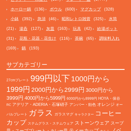
ホーロー鍋
(136)
ボウル
(600)
マグカップ
(328)
小鉢
(392)
急須
(46)
昭和レトロ雑貨
(325)
水筒
(21)
湯呑
(127)
灰皿
(163)
玩具
(42)
給湯ポット
(31)
花瓶・花器・花生け
(116)
茶碗
(65)
調味料入れ
(169)
鍋
(193)
サブカテゴリー
999円以下
1000円から
27cmプレート
1999円
2000円から2999円
3000円から
3999円
4000円から5999円
HOYA・保谷
6000円から8999円
オレンジ
アデリア・ADERIA・石塚硝子
アンバー・飴色
オー
RC
ガラス
コーヒー
バルプレート
ガラスマグ
キャラクター
カップ
ストーンウェア
スープ
ステムグラス・ステムウェア
ノベ
ティーカップ
皿・スーププレート・カレー皿
ナルミ