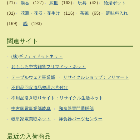
(21)
湯呑
(127)
灰皿
(163)
玩具
(42)
給湯ポット
(31)
花瓶・花器・花生け
(116)
茶碗
(65)
調味料入れ
(169)
鍋
(193)
関連サイト
(株)ギフティドットネット
おもしろ中古雑貨フリマドットネット
テーブルウェア事業部
リサイクルショップ：フリマート
不用品回収遺品整理お片付け
不用品引き取りサイト：リサイクル生活ネット
中古家電事業部岐阜
和食器専門通販部
岐阜家電買取ネット
洋食器パーツセンター
最近の入荷商品