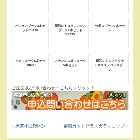
パフェスプーン3本セ
昭和レトロオレンジス
竹柄スプーン2本セッ
ットR8410
プーン2本セット
ト
R7735
ヒメフォーク6本セッ
ステンレス姫フォーク
昭和レトロノリタケ
トR8413
5本セット
E.P.N.S.メロンスプー
ン
ご注文及び問い合わせ：
こちら
クリック！
« 黒茶小皿R8424
葡萄カットグラスガラスコップ »