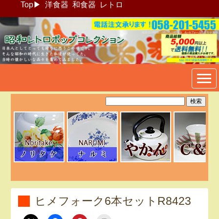
Top
▶
洋食器
和食器
レトロ
昭和レトロポップ食器生活雑
貨通販＠フリマート
ヒメフォーク6本セットR8423