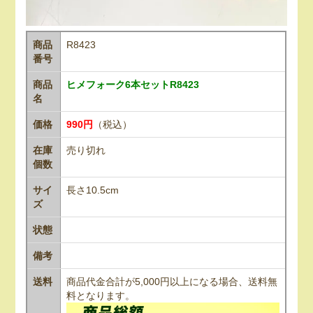
商品
R8423
番号
商品
ヒメフォーク6本セットR8423
名
価格
990円
（税込）
在庫
売り切れ
個数
サイ
長さ10.5cm
ズ
状態
備考
送料
商品代金合計が5,000円以上になる場合、送料無
料となります。