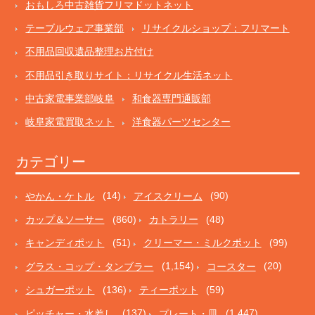
おもしろ中古雑貨フリマドットネット
テーブルウェア事業部
リサイクルショップ：フリマート
不用品回収遺品整理お片付け
不用品引き取りサイト：リサイクル生活ネット
中古家電事業部岐阜
和食器専門通販部
岐阜家電買取ネット
洋食器パーツセンター
カテゴリー
やかん・ケトル
(14)
アイスクリーム
(90)
カップ＆ソーサー
(860)
カトラリー
(48)
キャンディポット
(51)
クリーマー・ミルクポット
(99)
グラス・コップ・タンブラー
(1,154)
コースター
(20)
シュガーポット
(136)
ティーポット
(59)
ピッチャー・水差し
(137)
プレート・皿
(1,447)