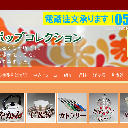
プ食器生活雑貨通販＠フリマー
定商取引法表記
申込フォーム
紹介
送料
洋食器
和食器