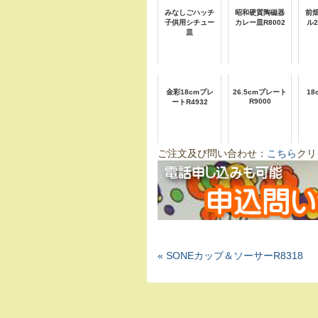
みなしごハッチ
昭和硬質陶磁器
前
子供用シチュー
カレー皿R8002
ル
皿
金彩18cmプレ
26.5cmプレート
1
R9000
ートR4932
ご注文及び問い合わせ：
こちら
クリ
« SONEカップ＆ソーサーR8318