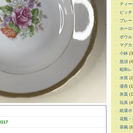
ティー
ピッチ
プレー
ホーロ
ボウル
マグカ
小鉢
(3
急須
(4
昭和レ
水筒
(2
湯呑
(1
灰皿
(1
玩具
(4
給湯ポ
花瓶・
317
茶碗
(6