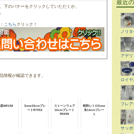
最近
、下のバナーをクリックしていただくか、
。
：
こちら
クリック！
ノリタ
アデリ
品情報が確認できます。
ロイヤ
フレア
皿W9188
Sone26cmプレ
ストーンウェア
昭和レトロSone
ートR7952
16cmプレート
朱14cmプレー
R9498
ト
サッポ