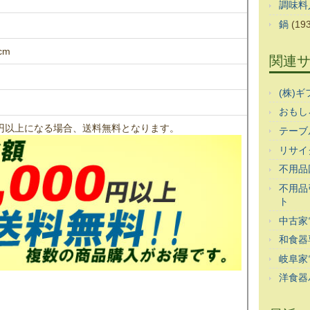
調味料
鍋
(193
cm
関連
(株)
おもし
00円以上になる場合、送料無料となります。
テーブ
リサイ
不用品
不用品
ト
中古家
和食器
岐阜家
洋食器