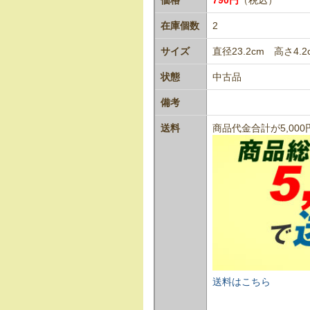
在庫個数
2
サイズ
直径23.2cm 高さ4.2
状態
中古品
備考
送料
商品代金合計が5,0
送料はこちら