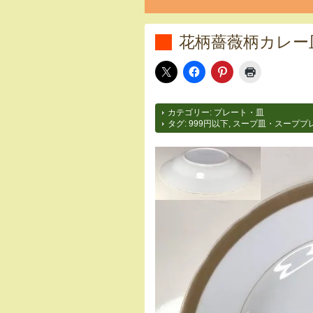
花柄薔薇柄カレー皿
カテゴリー:
プレート・皿
タグ:
999円以下
,
スープ皿・スーププ