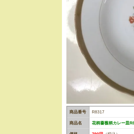
商品番号
R8317
商品名
花柄薔薇柄カレー皿R8
価格
790円
（税込）