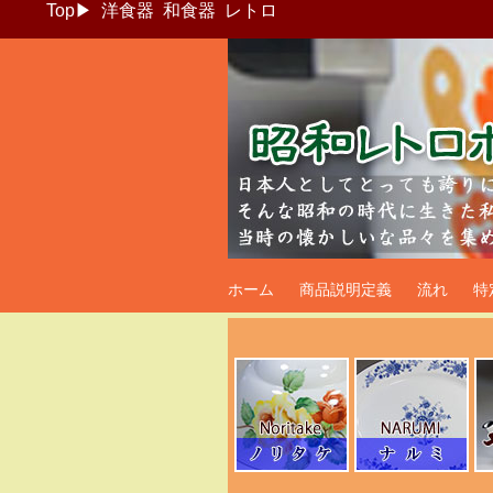
Top
▶
洋食器
和食器
レトロ
昭和レトロポッ
ホーム
商品説明定義
流れ
特