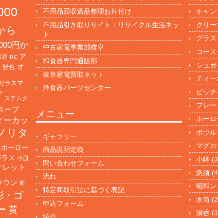
000
不用品回収遺品整理お片付け
キャン
不用品引き取りサイト：リサイクル生活ネッ
クリー
円から
ト
グラス
000円か
中古家電事業部岐阜
コース
保谷
ア
RC
和食器専門通販部
シュガ
オ
・飴色
岐阜家電買取ネット
ティー
ガラスマ
洋食器パーツセンター
ピッチ
プ
ステムグ
プレー
スープ
メニュー
ホーロ
ィーカッ
ノリタ
ボウル
ギャラリー
マグカ
ホーロー
商品説明定義
ガラス
小皿
小鉢
(3
問い合わせフォーム
オレット
急須
(4
流れ
ラウン
葡
昭和レ
特定商取引法に基づく表記
彩・ゴ
水筒
(2
申込フォーム
ー
黄
湯呑
(1
紹介