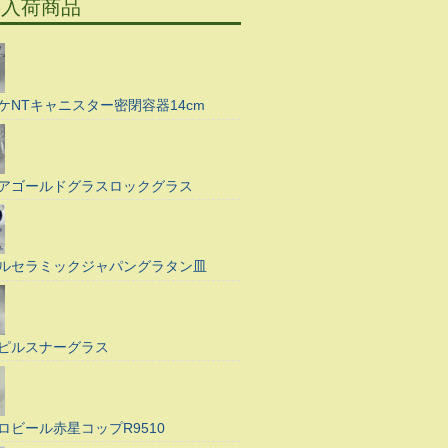
の入荷商品
ケNTキャニスター密閉容器14cm
アゴールドグラスロックグラス
ルセラミックジャパングラタン皿
ピルスナーグラス
ロビール赤星コップR9510