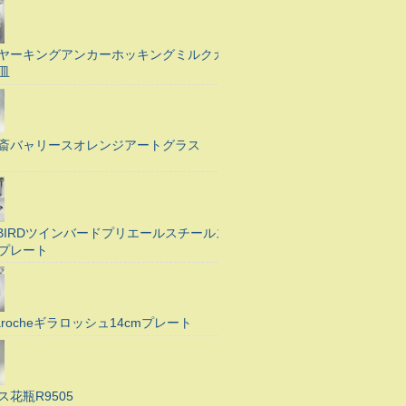
ヤーキングアンカーホッキングミルクガ
皿
斎バャリースオレンジアートグラス
N BIRDツインバードプリエールスチールス
プレート
Larocheギラロッシュ14cmプレート
ス花瓶R9505