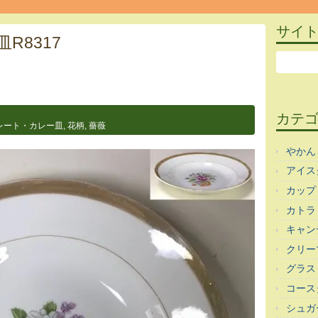
サイ
R8317
カテ
レート・カレー皿
,
花柄
,
薔薇
やかん
アイス
カップ
カトラ
キャン
クリー
グラス
コース
シュガ