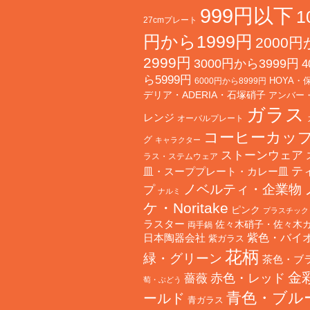
999円以下
1
27cmプレート
円から1999円
2000
2999円
3000円から3999円
4
ら5999円
HOYA・
6000円から8999円
デリア・ADERIA・石塚硝子
アンバー
ガラス
レンジ
オーバルプレート
コーヒーカッ
グ
キャラクター
ストーンウェア
ラス・ステムウェア
テ
皿・スーププレート・カレー皿
ノベルティ・企業物
プ
ナルミ
ケ・Noritake
ピンク
プラスチック
ラスター
佐々木硝子・佐々木
両手鍋
日本陶器会社
紫色・バイ
紫ガラス
花柄
緑・グリーン
茶色・ブ
金
赤色・レッド
薔薇
萄・ぶどう
青色・ブル
ールド
青ガラス