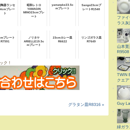
yamatake23.5c
畑陶器ランセ
昭和レトロ
Sango23cmプ
mプレート
YAMAGIN
24cmプレー
レートR1540
MINO23cmプレ
ト
ート
ファイ
ラス灰
8cmプレート
ノリタケ
23cmカレー皿
リンゴガラス皿
R7591
ARIELLE19.5c
R6622
R7649
mプレート
山本寛
R9508
ック！
TWI
クエア
Guy 
グラタン皿R8316 »
緑ガラ