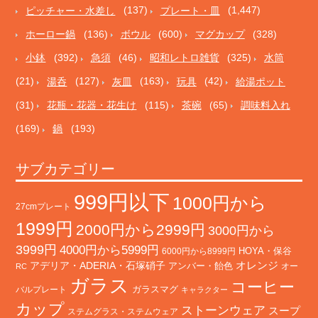
ピッチャー・水差し
(137)
プレート・皿
(1,447)
ホーロー鍋
(136)
ボウル
(600)
マグカップ
(328)
小鉢
(392)
急須
(46)
昭和レトロ雑貨
(325)
水筒
(21)
湯呑
(127)
灰皿
(163)
玩具
(42)
給湯ポット
(31)
花瓶・花器・花生け
(115)
茶碗
(65)
調味料入れ
(169)
鍋
(193)
サブカテゴリー
999円以下
1000円から
27cmプレート
1999円
2000円から2999円
3000円から
3999円
4000円から5999円
HOYA・保谷
6000円から8999円
オレンジ
アデリア・ADERIA・石塚硝子
アンバー・飴色
オー
RC
ガラス
コーヒー
バルプレート
ガラスマグ
キャラクター
カップ
ストーンウェア
スープ
ステムグラス・ステムウェア