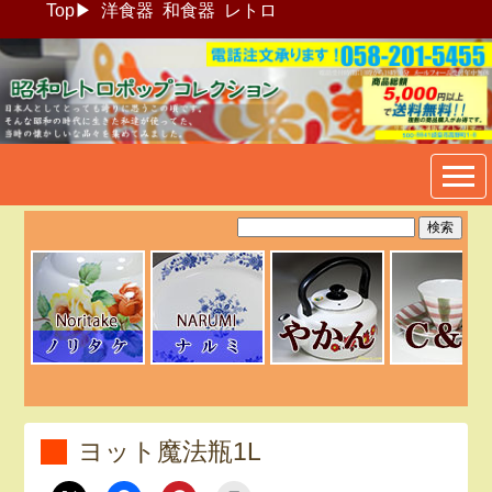
Top
▶
洋食器
和食器
レトロ
昭和レトロポップ食器生活雑
貨通販＠フリマート
ヨット魔法瓶1L