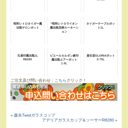
昭和レトロタイガー魔
"昭和レトロライオン
タイガーテーブルポッ
法瓶サロンポット
魔法瓶花柄カーネーシ
ト1L
ョン
孔雀印魔法瓶1L
ピエールカルダン象印
資生堂GLORIAポット
R8285
0.75L
魔法瓶エアーポット
1.0L
ご注文及び問い合わせ：
こちら
クリック！
« 森永Twistガラスコップ
アデリアガラスカップ＆ソーサーR8280 »