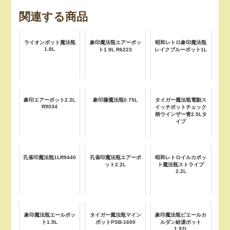
関連する商品
ライオンポット魔法瓶
象印魔法瓶エアーポッ
昭和レトロ象印魔法瓶
1.8L
ト1.9L R6223
レイクブルーポット1L
象印エアーポット2.2L
象印籐魔法瓶0.75L
タイガー魔法瓶電動ス
R9034
イッチポットチェック
柄ウインザー青2.5Lタ
イプ
孔雀印魔法瓶1LR9440
孔雀印魔法瓶エアーポ
昭和レトロイルカポッ
ット2.2L
ト魔法瓶ストライプ
2.2L
象印魔法瓶エールポッ
タイガー魔法瓶マイン
象印魔法瓶ピエールカ
ト1.9L
ポットPSB-1600
ルダン給湯ポット
1.92L