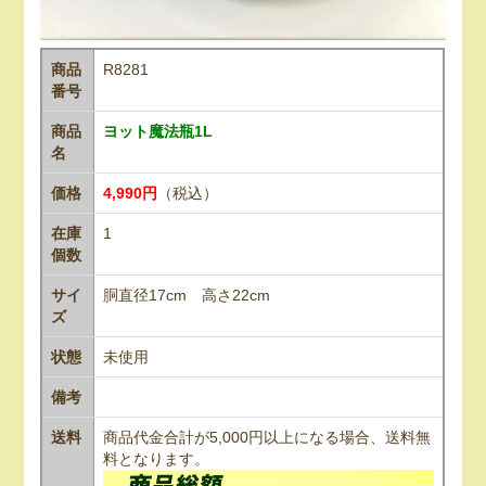
商品
R8281
番号
商品
ヨット魔法瓶1L
名
価格
4,990円
（税込）
在庫
1
個数
サイ
胴直径17cm 高さ22cm
ズ
状態
未使用
備考
送料
商品代金合計が5,000円以上になる場合、送料無
料となります。