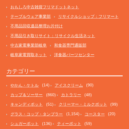
おもしろ中古雑貨フリマドットネット
テーブルウェア事業部
リサイクルショップ：フリマート
不用品回収遺品整理お片付け
不用品引き取りサイト：リサイクル生活ネット
中古家電事業部岐阜
和食器専門通販部
岐阜家電買取ネット
洋食器パーツセンター
カテゴリー
やかん・ケトル
(14)
アイスクリーム
(90)
カップ＆ソーサー
(860)
カトラリー
(48)
キャンディポット
(51)
クリーマー・ミルクポット
(99)
グラス・コップ・タンブラー
(1,154)
コースター
(20)
シュガーポット
(136)
ティーポット
(59)