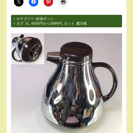
カテゴリー:
給湯ポット
タグ:
1L
,
4000円から5999円
,
ヨット
,
魔法瓶