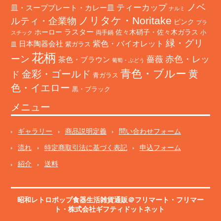
ノベ
ティーカップ
皿・スーププレート・カレー皿
ナルミ
ノリタケ・Noritake
ルティ・企業物
ピンク
プラ
ホーロー
ラスター
佐々木硝子・佐々木ガラス
両手鍋
小
スチック
緑・グリ
日本陶器会社
紫色・バイオレット
紫ガラス
皿
花柄
ーン
赤色・レッ
薔薇
茶色・ブラウン
葡萄・ぶどう
青色・ブルー
金彩・ゴールド
黄
ド
青ガラス
色・イエロー
黒・ブラック
メニュー
ギャラリー
商品説明定義
問い合わせフォーム
流れ
特定商取引法に基づく表記
申込フォーム
紹介
送料
昭和レトロポップ食器生活雑貨通販＠フリマート
・
フリマー
ト
・株式会社ギフティドットネット