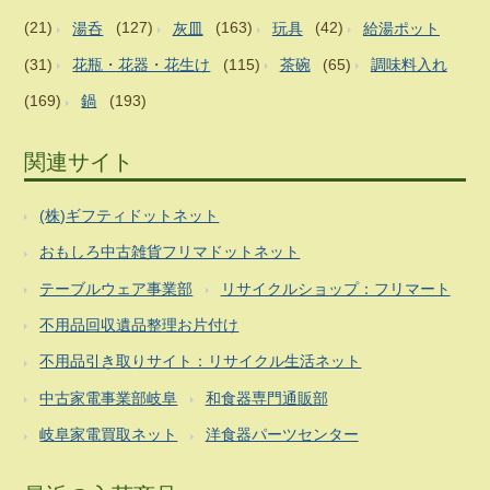
(21)
湯呑
(127)
灰皿
(163)
玩具
(42)
給湯ポット
(31)
花瓶・花器・花生け
(115)
茶碗
(65)
調味料入れ
(169)
鍋
(193)
関連サイト
(株)ギフティドットネット
おもしろ中古雑貨フリマドットネット
テーブルウェア事業部
リサイクルショップ：フリマート
不用品回収遺品整理お片付け
不用品引き取りサイト：リサイクル生活ネット
中古家電事業部岐阜
和食器専門通販部
岐阜家電買取ネット
洋食器パーツセンター