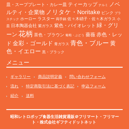
ノベ
ティーカップ
皿・スーププレート・カレー皿
ナルミ
ノリタケ・Noritake
ルティ・企業物
ピンク
プラ
ホーロー
ラスター
佐々木硝子・佐々木ガラス
両手鍋
小
スチック
緑・グリ
日本陶器会社
紫色・バイオレット
紫ガラス
皿
花柄
ーン
赤色・レッ
薔薇
茶色・ブラウン
葡萄・ぶどう
青色・ブルー
金彩・ゴールド
黄
ド
青ガラス
色・イエロー
黒・ブラック
メニュー
ギャラリー
商品説明定義
問い合わせフォーム
流れ
特定商取引法に基づく表記
申込フォーム
紹介
送料
昭和レトロポップ食器生活雑貨通販＠フリマート
・
フリマー
ト
・株式会社ギフティドットネット