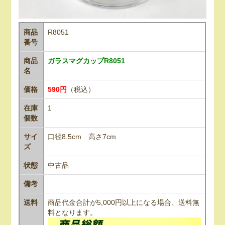
商品
R8051
番号
商品
ガラスマグカップR8051
名
価格
590円
（税込）
在庫
1
個数
サイ
口径8.5cm 高さ7cm
ズ
状態
中古品
備考
送料
商品代金合計が5,000円以上になる場合、送料無
料となります。