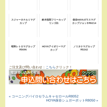
スジャータナルミマグ
鈴木悦郎フリーカップ
保谷HAYAガラスマグ
カップ
リンゴ白
カップジョッキR6214
昭和レトロマグカップ
HOYAアイボリーマグ
ノリタケマグカップ
R5696
R5242
カップ
ご注文及び問い合わせ：
こちら
クリック！
« コーニングパイロセラムキャセロールR8052
HOYA保谷シュガーポットR8050 »