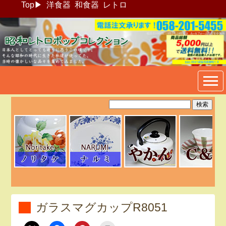
Top
▶
洋食器
和食器
レトロ
昭和レトロポップ食器生活雑
貨通販＠フリマート
ガラスマグカップR8051