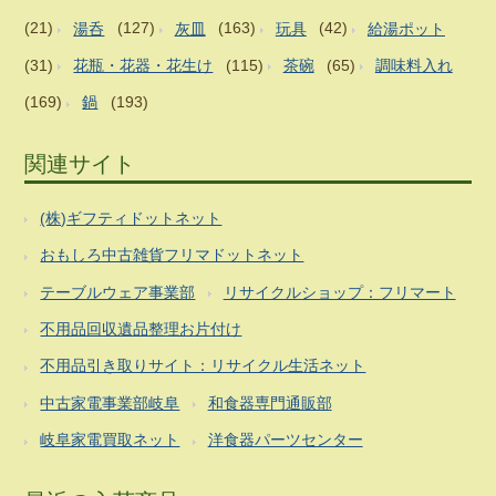
(21)
湯呑
(127)
灰皿
(163)
玩具
(42)
給湯ポット
(31)
花瓶・花器・花生け
(115)
茶碗
(65)
調味料入れ
(169)
鍋
(193)
関連サイト
(株)ギフティドットネット
おもしろ中古雑貨フリマドットネット
テーブルウェア事業部
リサイクルショップ：フリマート
不用品回収遺品整理お片付け
不用品引き取りサイト：リサイクル生活ネット
中古家電事業部岐阜
和食器専門通販部
岐阜家電買取ネット
洋食器パーツセンター