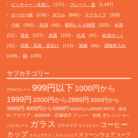
ピッチャー・水差し
(137)
プレート・皿
(1,447)
ホーロー鍋
(136)
ボウル
(600)
マグカップ
(328)
小鉢
(392)
急須
(46)
昭和レトロ雑貨
(325)
水筒
(21)
湯呑
(127)
灰皿
(163)
玩具
(42)
給湯ポット
(31)
花瓶・花器・花生け
(115)
茶碗
(65)
調味料入れ
(169)
鍋
(193)
サブカテゴリー
999円以下
1000円から
27cmプレート
1999円
2000円から2999円
3000円から
3999円
4000円から5999円
HOYA・保谷
6000円から8999円
オレンジ
アデリア・ADERIA・石塚硝子
アンバー・飴色
オー
RC
ガラス
コーヒー
バルプレート
ガラスマグ
キャラクター
カップ
ストーンウェア
スープ
ステムグラス・ステムウェア