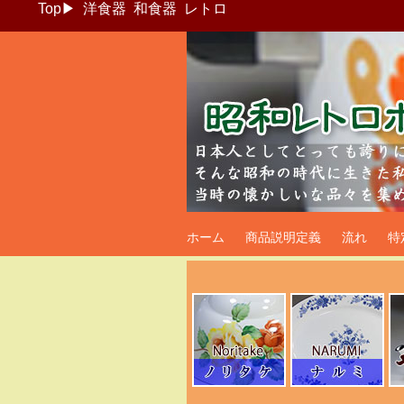
Top
▶
洋食器
和食器
レトロ
昭和レトロポッ
ホーム
商品説明定義
流れ
特