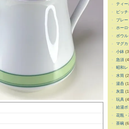
ティー
ピッチ
プレー
ホーロ
ボウル
マグカ
小鉢
(3
急須
(4
昭和レ
水筒
(2
湯呑
(1
灰皿
(1
玩具
(4
給湯ポ
花瓶・
茶碗
(6