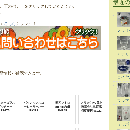
最近
、下のバナーをクリックしていただくか、
。
：
こちら
クリック！
ノリタ
アデリ
品情報が確認できます。
ロイヤ
フレア
スターガラス
パイレックスコ
昭和レトロ
ノリタケRC日本
ピッチャー
ーヒーサーバー
SEYEI急須
陶器会社急須花
R8675
R9338
R4805
柄薔薇柄R3122
サッポ