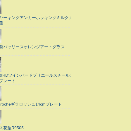
ヤーキングアンカーホッキングミルクガ
皿
斎バャリースオレンジアートグラス
N BIRDツインバードプリエールスチールス
プレート
Larocheギラロッシュ14cmプレート
ス花瓶R9505