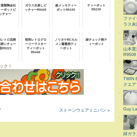
古屋製陶会社
ガラス水差しピ
銀メッキティー
ティーポット
R9239
ィーポットピ
ッチャーR9445
ポットR9100
ッチャー
ファイ
ラス灰
和レトロ花柄
昭和レトログロ
ノリタケRCカル
緑チェック柄テ
薇柄シチュー
ーリーラスター
メン薔薇柄ティ
ィーポット
山本寛
皿R5221
ティーポット
ーポット
R5446
R9508
ック！
TWI
クエア
Guy 
7
ストーンウェアミニパン »
緑ガラ