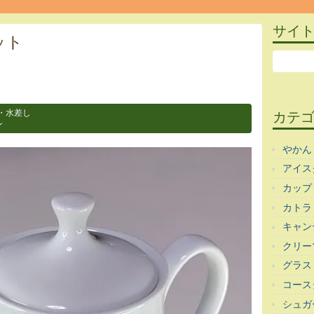
サイ
ット
・水差し
カテ
ン
やかん
アイス
カップ
カトラ
キャン
クリー
グラス
コース
シュガ