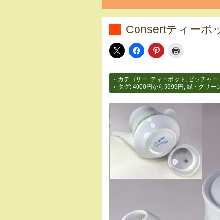
Consertティーポ
カテゴリー:
ティーポット
,
ピッチャー
タグ:
4000円から5999円
,
緑・グリー