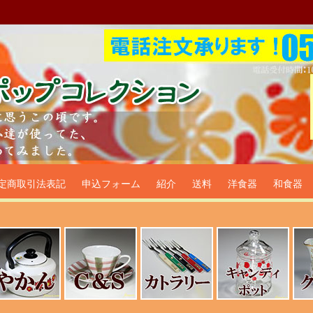
プ食器生活雑貨通販＠フリマー
定商取引法表記
申込フォーム
紹介
送料
洋食器
和食器