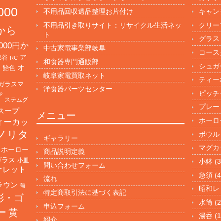
000
不用品回収遺品整理お片付け
キャン
不用品引き取りサイト：リサイクル生活ネッ
クリー
円から
ト
グラス
000円か
中古家電事業部岐阜
コース
保谷
ア
RC
和食器専門通販部
シュガ
オ
・飴色
岐阜家電買取ネット
ティー
ガラスマ
洋食器パーツセンター
ピッチ
プ
ステムグ
プレー
スープ
メニュー
ホーロ
ィーカッ
ノリタ
ボウル
ギャラリー
マグカ
ホーロー
商品説明定義
ガラス
小皿
小鉢
(3
問い合わせフォーム
オレット
急須
(4
流れ
ラウン
葡
昭和レ
特定商取引法に基づく表記
彩・ゴ
水筒
(2
申込フォーム
ー
黄
湯呑
(1
紹介