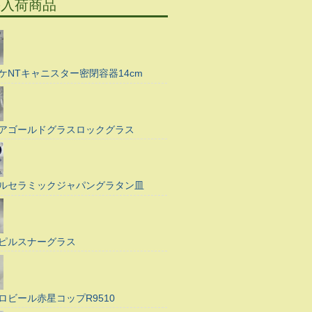
の入荷商品
ケNTキャニスター密閉容器14cm
アゴールドグラスロックグラス
ルセラミックジャパングラタン皿
ピルスナーグラス
ロビール赤星コップR9510