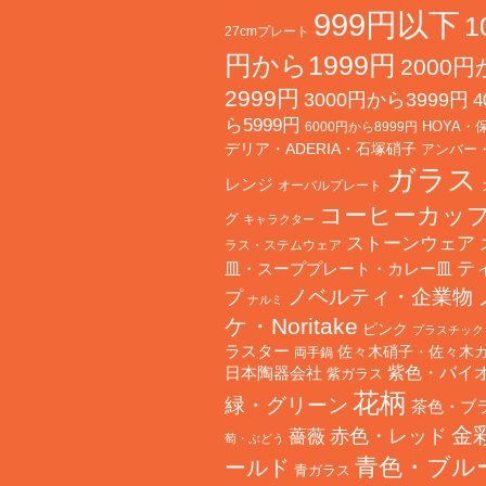
999円以下
1
27cmプレート
円から1999円
2000
2999円
3000円から3999円
4
ら5999円
HOYA・
6000円から8999円
デリア・ADERIA・石塚硝子
アンバー
ガラス
レンジ
オーバルプレート
コーヒーカッ
グ
キャラクター
ストーンウェア
ラス・ステムウェア
テ
皿・スーププレート・カレー皿
ノベルティ・企業物
プ
ナルミ
ケ・Noritake
ピンク
プラスチック
ラスター
佐々木硝子・佐々木
両手鍋
日本陶器会社
紫色・バイ
紫ガラス
花柄
緑・グリーン
茶色・ブ
金
赤色・レッド
薔薇
萄・ぶどう
青色・ブル
ールド
青ガラス