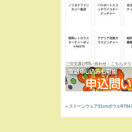
ノリタケファン
パスポートスコ
名
タジー急須
ッチウイスキー
テ
ピッチャー
昭和レトロラス
アデリア花柄ガ
昭
ターティーポッ
ラスピッチャー
薔
トR4378
ご注文及び問い合わせ：
こちら
クリ
« ストーンウェア31cmボウルR784