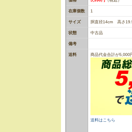
在庫個数
1
サイズ
胴直径14cm 高さ19.
状態
中古品
備考
送料
商品代金合計が5,0
送料はこちら