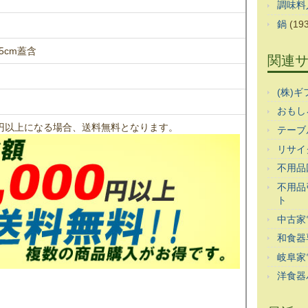
調味料
鍋
(193
5cm蓋含
関連
(株)
おもし
00円以上になる場合、送料無料となります。
テーブ
リサイ
不用品
不用品
ト
中古家
和食器
岐阜家
洋食器