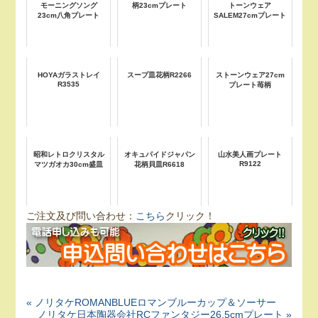
モーニングソング
柄23cmプレート
トーンウェア
23cm八角プレート
SALEM27cmプレート
HOYAガラストレイ
スープ皿花柄R2266
ストーンウェア27cm
R3535
プレート苺柄
昭和レトロクリスタル
オキュパイドジャパン
山水美人画プレート
R9122
マツガオカ30cm盛皿
花柄貝皿R6618
ご注文及び問い合わせ：
こちら
クリック！
« ノリタケROMANBLUEロマンブルーカップ＆ソーサー
ノリタケ日本陶器会社RCファンタジー26.5cmプレート »