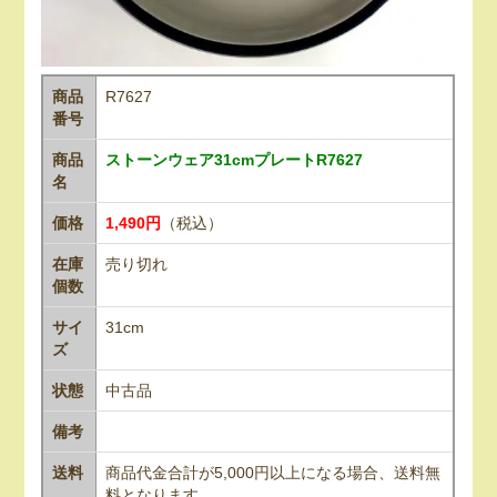
商品
R7627
番号
商品
ストーンウェア31cmプレートR7627
名
価格
1,490円
（税込）
在庫
売り切れ
個数
サイ
31cm
ズ
状態
中古品
備考
送料
商品代金合計が5,000円以上になる場合、送料無
料となります。