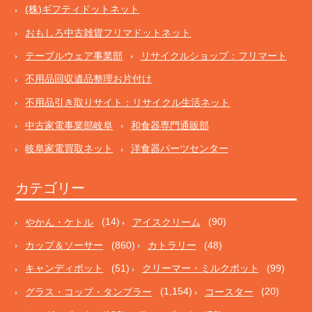
(株)ギフティドットネット
おもしろ中古雑貨フリマドットネット
テーブルウェア事業部
リサイクルショップ：フリマート
不用品回収遺品整理お片付け
不用品引き取りサイト：リサイクル生活ネット
中古家電事業部岐阜
和食器専門通販部
岐阜家電買取ネット
洋食器パーツセンター
カテゴリー
やかん・ケトル
(14)
アイスクリーム
(90)
カップ＆ソーサー
(860)
カトラリー
(48)
キャンディポット
(51)
クリーマー・ミルクポット
(99)
グラス・コップ・タンブラー
(1,154)
コースター
(20)