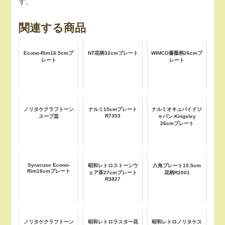
す。
関連する商品
Econo-Rim16.5cmプ
NT花柄32cmプレート
WIMCO薔薇柄26cmプ
レート
レート
ノリタケクラフトーン
ナルミ15cmプレート
ナルミオキュパイドジ
R7353
スープ皿
ャパン Kingsley
26cmプレート
Syracuse Econo-
昭和レトロストーンウ
八角プレート15.5cm
Rim16cmプレート
ェア茶27cmプレート
花柄R2001
R3827
ノリタケクラフトーン
昭和レトロラスター花
昭和レトロノリタケス