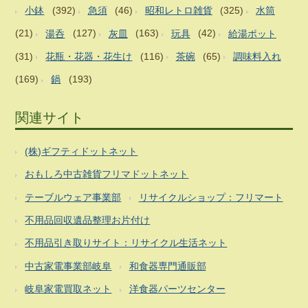
小鉢
(392)
急須
(46)
昭和レトロ雑貨
(325)
水筒
(21)
湯呑
(127)
灰皿
(163)
玩具
(42)
給湯ポット
(31)
花瓶・花器・花生け
(116)
茶碗
(65)
調味料入れ
(169)
鍋
(193)
関連サイト
(株)ギフティドットネット
おもしろ中古雑貨フリマドットネット
テーブルウェア事業部
リサイクルショップ：フリマート
不用品回収遺品整理お片付け
不用品引き取りサイト：リサイクル生活ネット
中古家電事業部岐阜
和食器専門通販部
岐阜家電買取ネット
洋食器パーツセンター