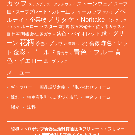
カップ
ストーンウェア
スープ
ステムグラス・ステムウェア
ノベ
ティーカップ
皿・スーププレート・カレー皿
ナルミ
ノリタケ・Noritake
ルティ・企業物
ピンク
プラ
ホーロー
ラスター
佐々木硝子・佐々木ガラス
両手鍋
小
スチック
緑・グリ
日本陶器会社
紫色・バイオレット
紫ガラス
皿
花柄
ーン
赤色・レッ
薔薇
茶色・ブラウン
葡萄・ぶどう
青色・ブルー
金彩・ゴールド
黄
ド
青ガラス
色・イエロー
黒・ブラック
メニュー
ギャラリー
商品説明定義
問い合わせフォーム
流れ
特定商取引法に基づく表記
申込フォーム
紹介
送料
昭和レトロポップ食器生活雑貨通販＠フリマート
・
フリマー
ト
・株式会社ギフティドットネット