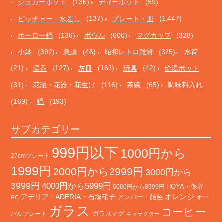
シュガーポット
(136)
ティーポット
(59)
ピッチャー・水差し
(137)
プレート・皿
(1,447)
ホーロー鍋
(136)
ボウル
(600)
マグカップ
(328)
小鉢
(392)
急須
(46)
昭和レトロ雑貨
(325)
水筒
(21)
湯呑
(127)
灰皿
(163)
玩具
(42)
給湯ポット
(31)
花瓶・花器・花生け
(116)
茶碗
(65)
調味料入れ
(169)
鍋
(193)
サブカテゴリー
999円以下
1000円から
27cmプレート
1999円
2000円から2999円
3000円から
3999円
4000円から5999円
HOYA・保谷
6000円から8999円
オレンジ
アデリア・ADERIA・石塚硝子
アンバー・飴色
オー
RC
ガラス
コーヒー
バルプレート
ガラスマグ
キャラクター