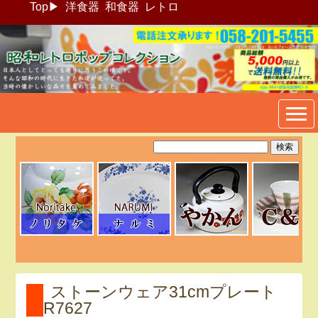
Top
▶
洋食器
和食器
レトロ
昭和レトロポップ食器生活雑
貨通販＠フリマート
ストーンウェア31cmプレート
R7627