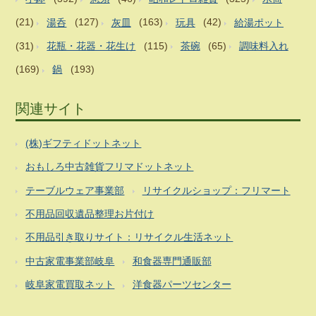
(21)
湯呑
(127)
灰皿
(163)
玩具
(42)
給湯ポット
(31)
花瓶・花器・花生け
(115)
茶碗
(65)
調味料入れ
(169)
鍋
(193)
関連サイト
(株)ギフティドットネット
おもしろ中古雑貨フリマドットネット
テーブルウェア事業部
リサイクルショップ：フリマート
不用品回収遺品整理お片付け
不用品引き取りサイト：リサイクル生活ネット
中古家電事業部岐阜
和食器専門通販部
岐阜家電買取ネット
洋食器パーツセンター