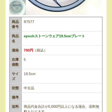
商品
R7577
番号
商品
epochストーンウェア19.5cmプレート
名
価格
790円
（税込）
在庫
5
個数
サイ
19.5cm
ズ
状態
中古品
備考
送料
商品代金合計が5,000円以上になる場合、送料無
料となります。