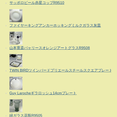
サッポロビール赤星コップR9510
ファイヤーキングアンカーホッキングミルクガラス灰皿
山本寛斎バャリースオレンジアートグラスR9508
TWIN BIRDツインバードプリエールスチールスクエアプレート
Guy Larocheギラロッシュ14cmプレート
緑ガラス花瓶R9505