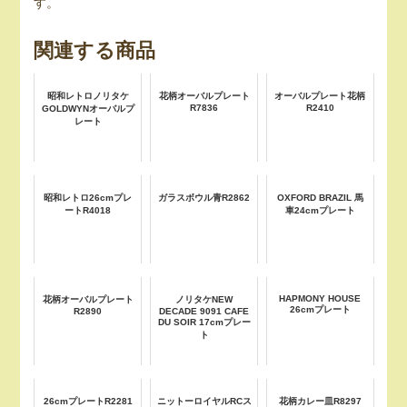
す。
関連する商品
昭和レトロノリタケ
花柄オーバルプレート
オーバルプレート花柄
R7836
R2410
GOLDWYNオーバルプ
レート
昭和レトロ26cmプレ
ガラスボウル青R2862
OXFORD BRAZIL 馬
ートR4018
車24cmプレート
HAPMONY HOUSE
花柄オーバルプレート
ノリタケNEW
26cmプレート
R2890
DECADE 9091 CAFE
DU SOIR 17cmプレー
ト
26cmプレートR2281
ニットーロイヤルRCス
花柄カレー皿R8297