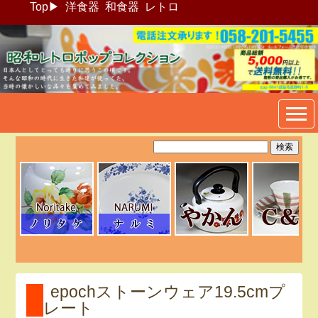
Top
▶
洋食器
和食器
レトロ
昭和レトロポップ食器生活雑
貨通販＠フリマート
epochストーンウェア19.5cmプ
レート