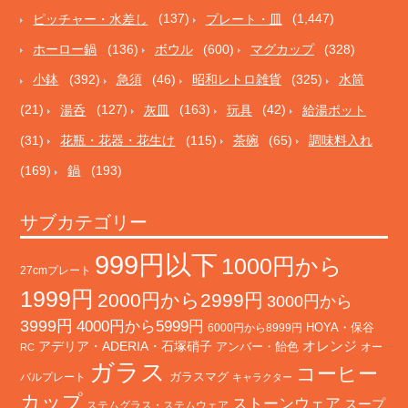
ピッチャー・水差し
(137)
プレート・皿
(1,447)
ホーロー鍋
(136)
ボウル
(600)
マグカップ
(328)
小鉢
(392)
急須
(46)
昭和レトロ雑貨
(325)
水筒
(21)
湯呑
(127)
灰皿
(163)
玩具
(42)
給湯ポット
(31)
花瓶・花器・花生け
(115)
茶碗
(65)
調味料入れ
(169)
鍋
(193)
サブカテゴリー
999円以下
1000円から
27cmプレート
1999円
2000円から2999円
3000円から
3999円
4000円から5999円
HOYA・保谷
6000円から8999円
オレンジ
アデリア・ADERIA・石塚硝子
アンバー・飴色
オー
RC
ガラス
コーヒー
バルプレート
ガラスマグ
キャラクター
カップ
ストーンウェア
スープ
ステムグラス・ステムウェア