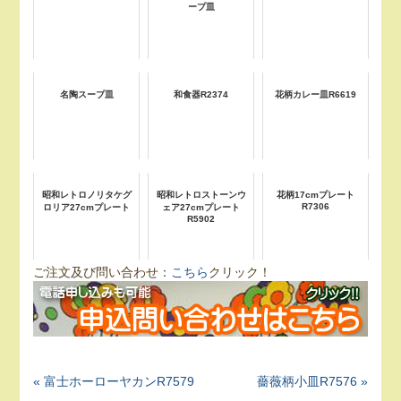
ープ皿
名陶スープ皿
和食器R2374
花柄カレー皿R6619
昭和レトロノリタケグ
昭和レトロストーンウ
花柄17cmプレート
R7306
ロリア27cmプレート
ェア27cmプレート
R5902
ご注文及び問い合わせ：
こちら
クリック！
« 富士ホーローヤカンR7579
薔薇柄小皿R7576 »