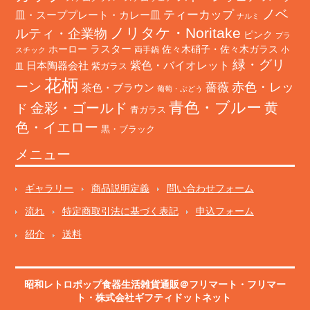
ノベ
ティーカップ
皿・スーププレート・カレー皿
ナルミ
ノリタケ・Noritake
ルティ・企業物
ピンク
プラ
ホーロー
ラスター
佐々木硝子・佐々木ガラス
両手鍋
小
スチック
緑・グリ
日本陶器会社
紫色・バイオレット
紫ガラス
皿
花柄
ーン
赤色・レッ
薔薇
茶色・ブラウン
葡萄・ぶどう
青色・ブルー
金彩・ゴールド
黄
ド
青ガラス
色・イエロー
黒・ブラック
メニュー
ギャラリー
商品説明定義
問い合わせフォーム
流れ
特定商取引法に基づく表記
申込フォーム
紹介
送料
昭和レトロポップ食器生活雑貨通販＠フリマート
・
フリマー
ト
・株式会社ギフティドットネット