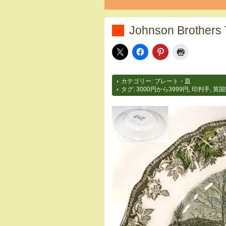
Johnson Brothers
カテゴリー:
プレート・皿
タグ:
3000円から3999円
,
印判手
,
英国