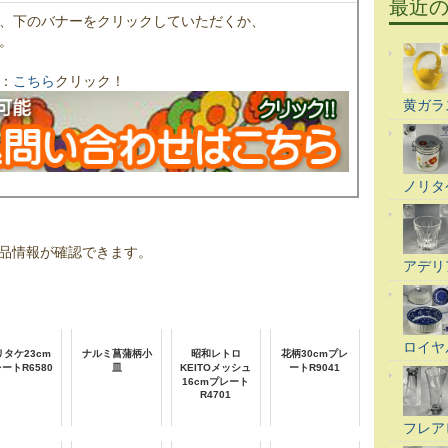
最近
、下のバナーをクリックしていただくか、
。
：
こちら
クリック！
黄ガラ
ノリタ
品情報が確認できます。
アデリ
ロイヤ
リタケ23cm
ナルミ菖蒲柄小
昭和レトロ
花柄30cmプレ
ートR6580
皿
KEITOメッシュ
ートR9041
16cmプレート
R4701
フレア