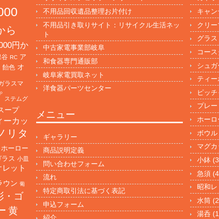
000
不用品回収遺品整理お片付け
キャン
不用品引き取りサイト：リサイクル生活ネッ
クリー
円から
ト
グラス
000円か
中古家電事業部岐阜
コース
保谷
ア
RC
和食器専門通販部
シュガ
オ
・飴色
岐阜家電買取ネット
ティー
ガラスマ
洋食器パーツセンター
ピッチ
プ
ステムグ
プレー
スープ
メニュー
ホーロ
ィーカッ
ノリタ
ボウル
ギャラリー
マグカ
ホーロー
商品説明定義
ガラス
小皿
小鉢
(3
問い合わせフォーム
オレット
急須
(4
流れ
ラウン
葡
昭和レ
特定商取引法に基づく表記
彩・ゴ
水筒
(2
申込フォーム
ー
黄
湯呑
(1
紹介