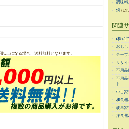
調味料
鍋
(193
関連
(株)
おもし
00円以上になる場合、送料無料となります。
テーブ
リサイ
不用品
不用品
ト
中古家
和食器
岐阜家
洋食器