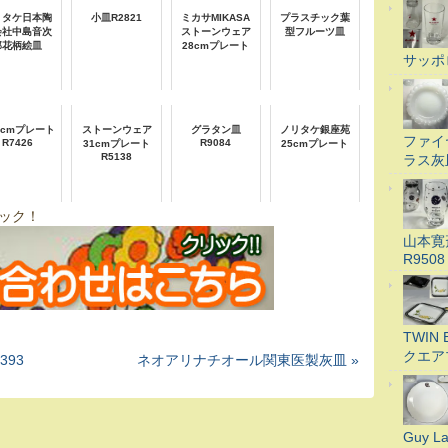
リタケ日本陶
小皿R2821
ミカサMIKASA
プラスチック葉
会社中島音次
ストーンウェア
型フルーツ皿
郎花柄絵皿
28cmプレート
サッポ
.5cmプレート
ストーンウェア
グラタン皿
ノリタケ銀座苑
ファイ
R7426
R9084
31cmプレート
25cmプレート
R5138
ラス灰
ック！
山本寛
R9508
TWI
クエア
393
ネオアリナチオール関東医製灰皿 »
Guy 