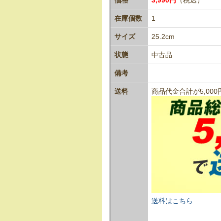
在庫個数
1
サイズ
25.2cm
状態
中古品
備考
送料
商品代金合計が5,0
送料はこちら