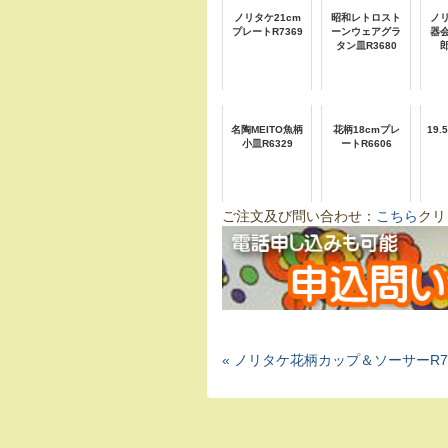
ノリタケ21cm
昭和レトロスト
ノ
プレートR7369
ーンウェアグラ
器
タン皿R3680
名陶MEITO魚柄
花柄18cmプレ
19
小皿R6329
ートR6606
ご注文及び問い合わせ：
こちら
クリ
« ノリタケ花柄カップ＆ソーサーR7