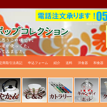
プ食器生活雑貨通販＠フリマー
定商取引法表記
申込フォーム
紹介
送料
洋食器
和食器