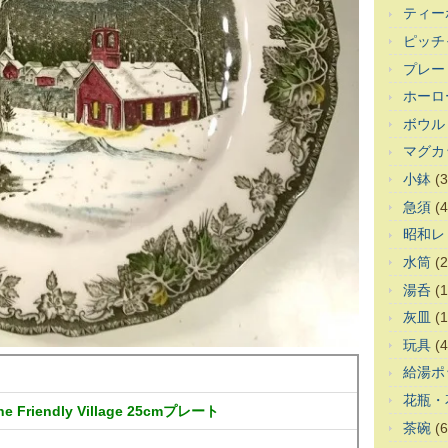
ティー
ピッチ
プレー
ホーロ
ボウル
マグカ
小鉢
(3
急須
(4
昭和レ
水筒
(2
湯呑
(1
灰皿
(1
玩具
(4
給湯ポ
花瓶・
he Friendly Village 25cmプレート
茶碗
(6