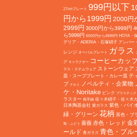
999円以下
1
27cmプレート
円から1999円
2000
2999円
3000円から3999円
4
ら5999円
HOYA・
6000円から8999円
デリア・ADERIA・石塚硝子
アンバー
ガラス
レンジ
オーバルプレート
コーヒーカッ
グ
キャラクター
ストーンウェア
ラス・ステムウェア
テ
皿・スーププレート・カレー皿
ノベルティ・企業物
プ
ナルミ
ケ・Noritake
ピンク
プラスチック
ラスター
佐々木硝子・佐々木
両手鍋
日本陶器会社
紫色・バイ
紫ガラス
花柄
緑・グリーン
茶色・ブ
金
赤色・レッド
薔薇
萄・ぶどう
青色・ブル
ールド
青ガラス