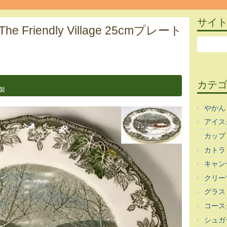
サイ
 The Friendly Village 25cmプレート
カテ
製
やかん
アイス
カップ
カトラ
キャン
クリー
グラス
コース
シュガ