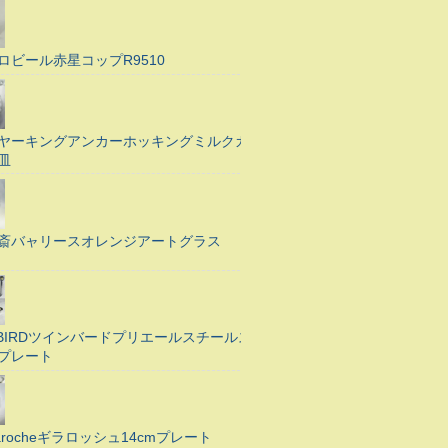
ロビール赤星コップR9510
ヤーキングアンカーホッキングミルクガ
皿
斎バャリースオレンジアートグラス
N BIRDツインバードプリエールスチールス
プレート
Larocheギラロッシュ14cmプレート