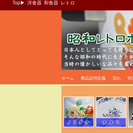
Top
▶
洋食器
和食器
レトロ
昭和レトロポッ
ホーム
商品説明定義
流れ
特