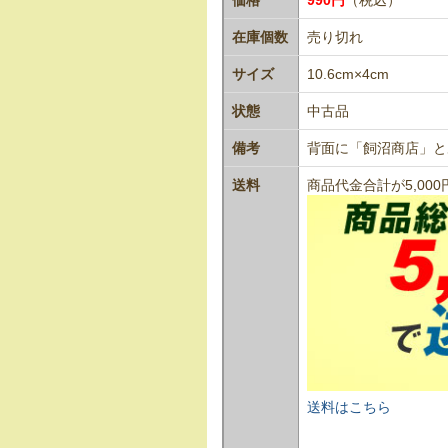
在庫個数
売り切れ
サイズ
10.6cm×4cm
状態
中古品
備考
背面に「飼沼商店」と
送料
商品代金合計が5,0
送料はこちら