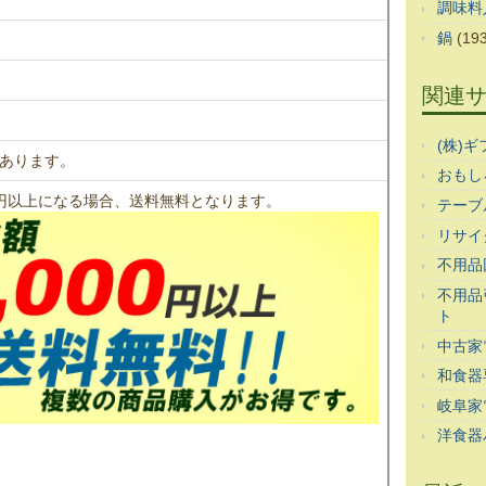
調味料
鍋
(193
関連
(株)
あります。
おもし
00円以上になる場合、送料無料となります。
テーブ
リサイ
不用品
不用品
ト
中古家
和食器
岐阜家
洋食器