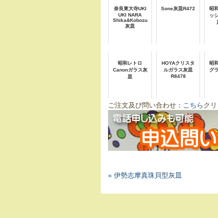
奈良東大寺UKI
Sone灰皿R472
昭
UKI NARA
ッ
Shika&Kobozu
灰皿
昭和レトロ
HOYAクリスタ
昭
Canonガラス灰
ルガラス灰皿
グ
R8478
皿
ご注文及び問い合わせ：
こちら
クリ
« 伊勢志摩真珠貝型灰皿