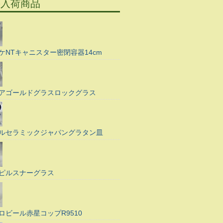
の入荷商品
ケNTキャニスター密閉容器14cm
アゴールドグラスロックグラス
ルセラミックジャパングラタン皿
ピルスナーグラス
ロビール赤星コップR9510