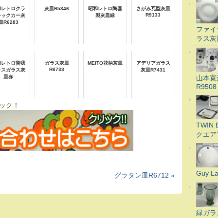
和レトロクラ
灰皿R5346
昭和レトロ陶器
さがみ瓦型灰皿
R9133
シックカー灰
製灰皿緑
皿R6283
ファイ
ラス灰
和レトロ曽我
ガラス灰皿
MEITO花柄灰皿
アデリアガラス
R6733
ラスガラス灰
灰皿R7431
山本寛
皿赤
R9508
ック！
TWI
クエア
Guy 
グラタン皿R6712 »
緑ガラ