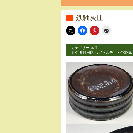
鉄釉灰皿
カテゴリー:
灰皿
タグ:
999円以下
,
ノベルティ・企業物
,