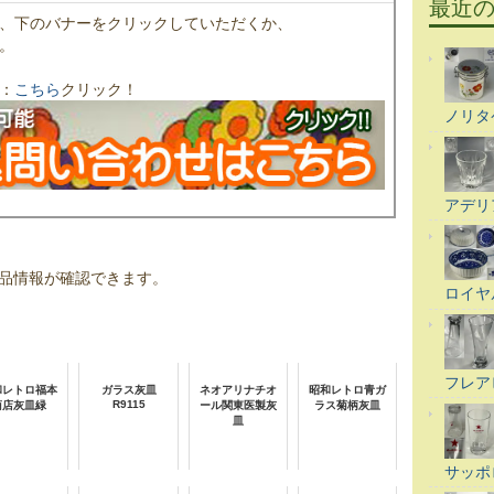
最近
、下のバナーをクリックしていただくか、
。
：
こちら
クリック！
ノリタ
アデリ
品情報が確認できます。
ロイヤ
フレア
和レトロ福本
ガラス灰皿
ネオアリナチオ
昭和レトロ青ガ
R9115
商店灰皿緑
ール関東医製灰
ラス菊柄灰皿
皿
サッポ