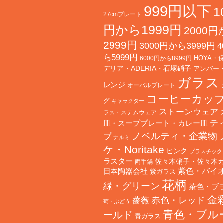
999円以下
1
27cmプレート
円から1999円
2000
2999円
3000円から3999円
4
ら5999円
HOYA・
6000円から8999円
デリア・ADERIA・石塚硝子
アンバー
ガラス
レンジ
オーバルプレート
コーヒーカッ
グ
キャラクター
ストーンウェア
ラス・ステムウェア
テ
皿・スーププレート・カレー皿
ノベルティ・企業物
プ
ナルミ
ケ・Noritake
ピンク
プラスチック
ラスター
佐々木硝子・佐々木
両手鍋
日本陶器会社
紫色・バイ
紫ガラス
花柄
緑・グリーン
茶色・ブ
金
赤色・レッド
薔薇
萄・ぶどう
青色・ブル
ールド
青ガラス