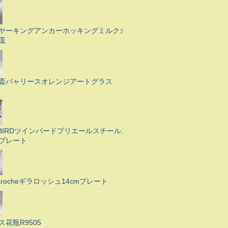
ヤーキングアンカーホッキングミルクガ
皿
斎バャリースオレンジアートグラス
N BIRDツインバードプリエールスチールス
プレート
Larocheギラロッシュ14cmプレート
ス花瓶R9505