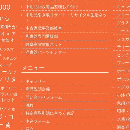
000
不用品回収遺品整理お片付け
キャン
不用品引き取りサイト：リサイクル生活ネッ
クリー
円から
ト
グラス
000円か
中古家電事業部岐阜
コース
保谷
ア
RC
和食器専門通販部
シュガ
オ
・飴色
岐阜家電買取ネット
ティー
ガラスマ
洋食器パーツセンター
ピッチ
プ
ステムグ
プレー
スープ
メニュー
ホーロ
ィーカッ
ノリタ
ボウル
ギャラリー
マグカ
ホーロー
商品説明定義
ガラス
小皿
小鉢
(3
問い合わせフォーム
オレット
急須
(4
流れ
ラウン
葡
昭和レ
特定商取引法に基づく表記
彩・ゴ
水筒
(2
申込フォーム
ー
黄
湯呑
(1
紹介