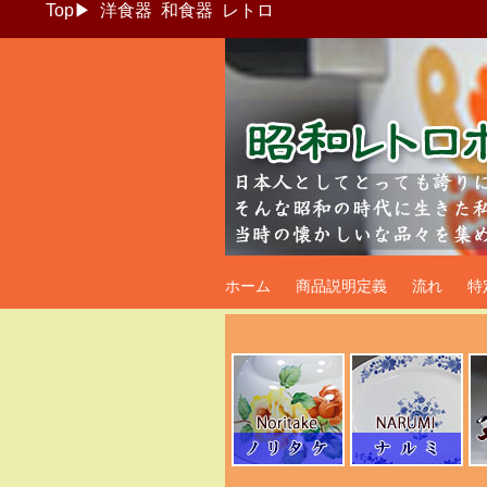
Top
▶
洋食器
和食器
レトロ
昭和レトロポッ
ホーム
商品説明定義
流れ
特