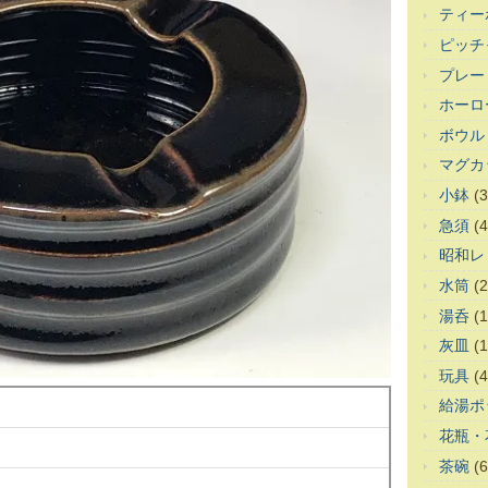
ティー
ピッチ
プレー
ホーロ
ボウル
マグカ
小鉢
(3
急須
(4
昭和レ
水筒
(2
湯呑
(1
灰皿
(1
玩具
(4
給湯ポ
花瓶・
茶碗
(6