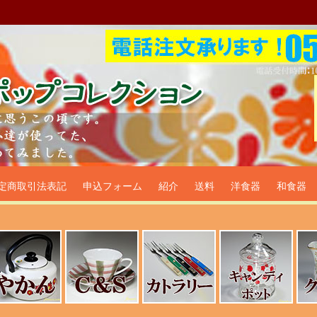
プ食器生活雑貨通販＠フリマー
定商取引法表記
申込フォーム
紹介
送料
洋食器
和食器