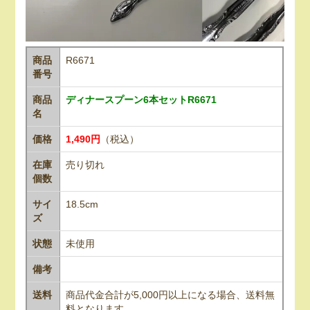
商品
R6671
番号
商品
ディナースプーン6本セットR6671
名
価格
1,490円
（税込）
在庫
売り切れ
個数
サイ
18.5cm
ズ
状態
未使用
備考
送料
商品代金合計が5,000円以上になる場合、送料無
料となります。