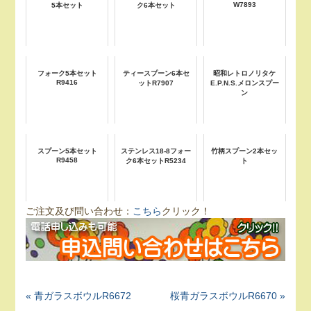
W7893
5本セット
ク6本セット
フォーク5本セット
ティースプーン6本セ
昭和レトロノリタケ
R9416
ットR7907
E.P.N.S.メロンスプー
ン
スプーン5本セット
ステンレス18-8フォー
竹柄スプーン2本セッ
R9458
ク6本セットR5234
ト
ご注文及び問い合わせ：
こちら
クリック！
« 青ガラスボウルR6672
桜青ガラスボウルR6670 »