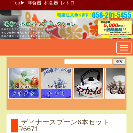
Top
▶
洋食器
和食器
レトロ
昭和レトロポップ食器生活雑
貨通販＠フリマート
ディナースプーン6本セット
R6671