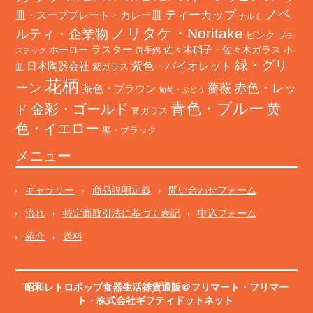
ノベ
ティーカップ
皿・スーププレート・カレー皿
ナルミ
ノリタケ・Noritake
ルティ・企業物
ピンク
プラ
ホーロー
ラスター
佐々木硝子・佐々木ガラス
両手鍋
小
スチック
緑・グリ
日本陶器会社
紫色・バイオレット
紫ガラス
皿
花柄
ーン
赤色・レッ
薔薇
茶色・ブラウン
葡萄・ぶどう
青色・ブルー
金彩・ゴールド
黄
ド
青ガラス
色・イエロー
黒・ブラック
メニュー
ギャラリー
商品説明定義
問い合わせフォーム
流れ
特定商取引法に基づく表記
申込フォーム
紹介
送料
昭和レトロポップ食器生活雑貨通販＠フリマート
・
フリマー
ト
・株式会社ギフティドットネット