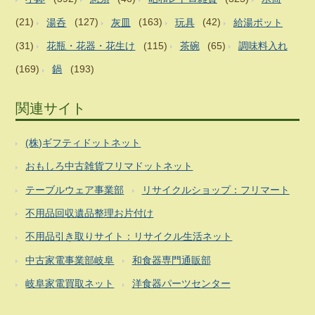
(21)
湯呑
(127)
灰皿
(163)
玩具
(42)
給湯ポット
(31)
花瓶・花器・花生け
(115)
茶碗
(65)
調味料入れ
(169)
鍋
(193)
関連サイト
(株)ギフティドットネット
おもしろ中古雑貨フリマドットネット
テーブルウェア事業部
リサイクルショップ：フリマート
不用品回収遺品整理お片付け
不用品引き取りサイト：リサイクル生活ネット
中古家電事業部岐阜
和食器専門通販部
岐阜家電買取ネット
洋食器パーツセンター