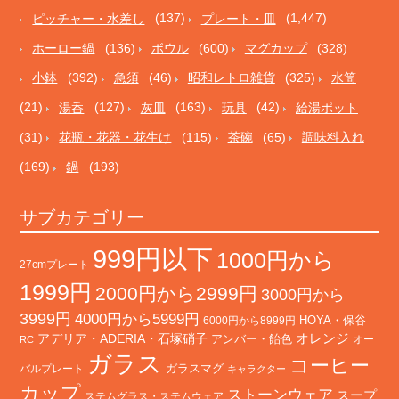
ピッチャー・水差し
(137)
プレート・皿
(1,447)
ホーロー鍋
(136)
ボウル
(600)
マグカップ
(328)
小鉢
(392)
急須
(46)
昭和レトロ雑貨
(325)
水筒
(21)
湯呑
(127)
灰皿
(163)
玩具
(42)
給湯ポット
(31)
花瓶・花器・花生け
(115)
茶碗
(65)
調味料入れ
(169)
鍋
(193)
サブカテゴリー
999円以下
1000円から
27cmプレート
1999円
2000円から2999円
3000円から
3999円
4000円から5999円
HOYA・保谷
6000円から8999円
オレンジ
アデリア・ADERIA・石塚硝子
アンバー・飴色
オー
RC
ガラス
コーヒー
バルプレート
ガラスマグ
キャラクター
カップ
ストーンウェア
スープ
ステムグラス・ステムウェア