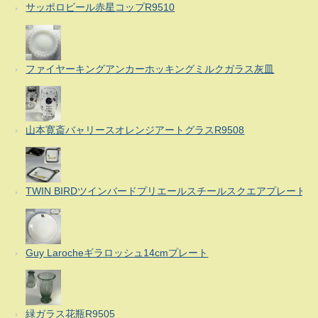
サッポロビール赤星コップR9510
ファイヤーキングアンカーホッキングミルクガラス灰皿
山本寛斎バャリースオレンジアートグラスR9508
TWIN BIRDツインバードプリエールスチールスクエアプレート
Guy Larocheギラロッシュ14cmプレート
緑ガラス花瓶R9505