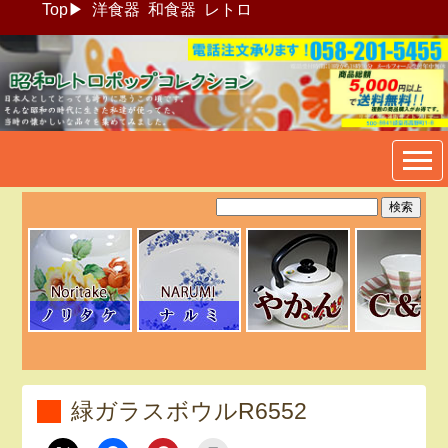
Top
▶
洋食器
和食器
レトロ
昭和レトロポップ食器生活雑
貨通販＠フリマート
緑ガラスボウルR6552