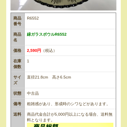
商品
R6552
番号
商品
緑ガラスボウルR6552
名
価格
2,590円
（税込）
在庫
1
個数
サイ
直径21.8cm 高さ6.5cm
ズ
状態
中古品
備考
粗雑感があり、形成時のシワなどがあります。
送料
商品代金合計が5,000円以上になる場合、送料無
料となります。