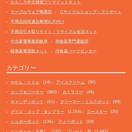
おもしろ中古雑貨フリマドットネット
テーブルウェア事業部
リサイクルショップ：フリマート
不用品回収遺品整理お片付け
不用品引き取りサイト：リサイクル生活ネット
中古家電事業部岐阜
和食器専門通販部
岐阜家電買取ネット
洋食器パーツセンター
カテゴリー
やかん・ケトル
(14)
アイスクリーム
(90)
カップ＆ソーサー
(860)
カトラリー
(48)
キャンディポット
(51)
クリーマー・ミルクポット
(99)
グラス・コップ・タンブラー
(1,154)
コースター
(20)
シュガーポット
(136)
ティーポット
(59)
ピッチャー・水差し
(137)
プレート・皿
(1,447)