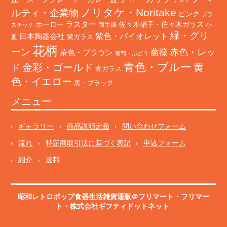
ノリタケ・Noritake
ルティ・企業物
ピンク
プラ
ホーロー
ラスター
佐々木硝子・佐々木ガラス
両手鍋
小
スチック
緑・グリ
日本陶器会社
紫色・バイオレット
紫ガラス
皿
花柄
ーン
赤色・レッ
薔薇
茶色・ブラウン
葡萄・ぶどう
青色・ブルー
金彩・ゴールド
黄
ド
青ガラス
色・イエロー
黒・ブラック
メニュー
ギャラリー
商品説明定義
問い合わせフォーム
流れ
特定商取引法に基づく表記
申込フォーム
紹介
送料
昭和レトロポップ食器生活雑貨通販＠フリマート
・
フリマー
ト
・株式会社ギフティドットネット