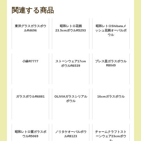
関連する商品
東洋グラスガラスボウ
昭和レトロ花柄
昭和レトロShibataメ
ルR4696
23.5cmボウルR5293
ッシュ花柄オーバルボ
ウル
小鉢R7777
ストーンウェア17cm
プレス皿ガラスボウル
R8049
ボウルR6539
ガラスボウルR6881
OLIVIAガラスシリアル
16cmガラスボウル
ボウル
昭和レトロ紫ガラスボ
ノリタケオーバルボウ
チャームクラフトスト
ウルR5069
ルR8123
ーンウェア23cmボウ
ル