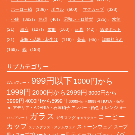
ホーロー鍋
(136)
ボウル
(600)
マグカップ
(328)
小鉢
(392)
急須
(46)
昭和レトロ雑貨
(325)
水筒
(21)
湯呑
(127)
灰皿
(163)
玩具
(42)
給湯ポット
(31)
花瓶・花器・花生け
(116)
茶碗
(65)
調味料入れ
(169)
鍋
(193)
サブカテゴリー
999円以下
1000円から
27cmプレート
1999円
2000円から2999円
3000円から
3999円
4000円から5999円
HOYA・保谷
6000円から8999円
オレンジ
アデリア・ADERIA・石塚硝子
アンバー・飴色
オー
RC
ガラス
コーヒー
バルプレート
ガラスマグ
キャラクター
カップ
ストーンウェア
スープ
ステムグラス・ステムウェア
ノベ
ティーカップ
皿・スーププレート・カレー皿
ナルミ