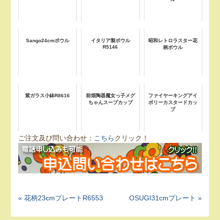
Sango24cmボウル
イタリア製ボウル
昭和レトロラスター花
R5146
柄ボウル
紫ガラス小鉢R8616
前畑陶器魔女っ子メグ
ファイヤーキングアイ
ちゃんスープカップ
ボリーカスタードカッ
プ
ご注文及び問い合わせ：
こちら
クリック！
« 花柄23cmプレートR6553
OSUGI31cmプレート »