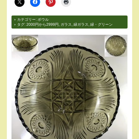
カテゴリー:
ボウル
タグ:
2000円から2999円
,
ガラス
,
緑ガラス
,
緑・グリーン