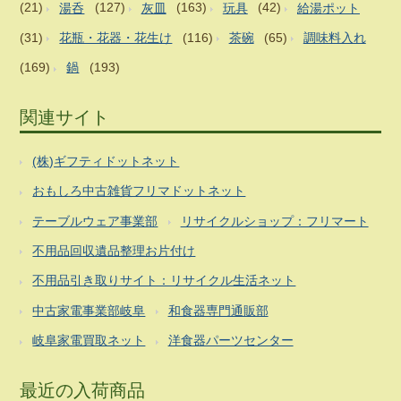
(21)
湯呑
(127)
灰皿
(163)
玩具
(42)
給湯ポット
(31)
花瓶・花器・花生け
(116)
茶碗
(65)
調味料入れ
(169)
鍋
(193)
関連サイト
(株)ギフティドットネット
おもしろ中古雑貨フリマドットネット
テーブルウェア事業部
リサイクルショップ：フリマート
不用品回収遺品整理お片付け
不用品引き取りサイト：リサイクル生活ネット
中古家電事業部岐阜
和食器専門通販部
岐阜家電買取ネット
洋食器パーツセンター
最近の入荷商品