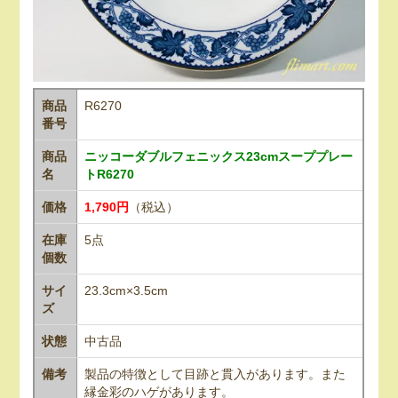
商品
R6270
番号
商品
ニッコーダブルフェニックス23cmスーププレー
名
トR6270
価格
1,790円
（税込）
在庫
5点
個数
サイ
23.3cm×3.5cm
ズ
状態
中古品
備考
製品の特徴として目跡と貫入があります。また
縁金彩のハゲがあります。