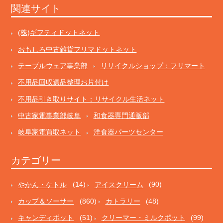
関連サイト
(株)ギフティドットネット
おもしろ中古雑貨フリマドットネット
テーブルウェア事業部
リサイクルショップ：フリマート
不用品回収遺品整理お片付け
不用品引き取りサイト：リサイクル生活ネット
中古家電事業部岐阜
和食器専門通販部
岐阜家電買取ネット
洋食器パーツセンター
カテゴリー
やかん・ケトル
(14)
アイスクリーム
(90)
カップ＆ソーサー
(860)
カトラリー
(48)
キャンディポット
(51)
クリーマー・ミルクポット
(99)