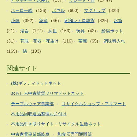
ピッチャー・水差し
(137)
プレート・皿
(1,447)
ホーロー鍋
(136)
ボウル
(600)
マグカップ
(328)
小鉢
(392)
急須
(46)
昭和レトロ雑貨
(325)
水筒
(21)
湯呑
(127)
灰皿
(163)
玩具
(42)
給湯ポット
(31)
花瓶・花器・花生け
(116)
茶碗
(65)
調味料入れ
(169)
鍋
(193)
関連サイト
(株)ギフティドットネット
おもしろ中古雑貨フリマドットネット
テーブルウェア事業部
リサイクルショップ：フリマート
不用品回収遺品整理お片付け
不用品引き取りサイト：リサイクル生活ネット
中古家電事業部岐阜
和食器専門通販部