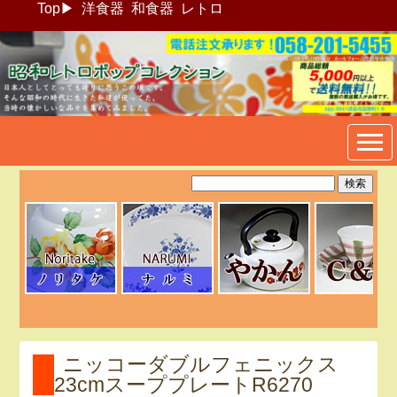
Top
▶
洋食器
和食器
レトロ
昭和レトロポップ食器生活雑
貨通販＠フリマート
ニッコーダブルフェニックス
23cmスーププレートR6270