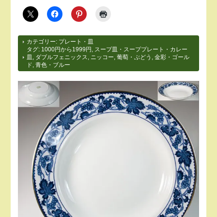
カテゴリー:
プレート・皿
タグ:
1000円から1999円
,
スープ皿・スーププレート・カレー
皿
,
ダブルフェニックス
,
ニッコー
,
葡萄・ぶどう
,
金彩・ゴール
ド
,
青色・ブルー