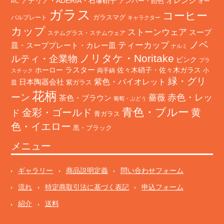
オレンジ
アデリア・ADERIA・石塚硝子
アンバー・飴色
オー
RC
ガラス
コーヒー
バルプレート
ガラスマグ
キャラクター
カップ
ストーンウェア
スープ
ステムグラス・ステムウェア
ノベ
ティーカップ
皿・スーププレート・カレー皿
ナルミ
ノリタケ・Noritake
ルティ・企業物
ピンク
プラ
ホーロー
ラスター
佐々木硝子・佐々木ガラス
両手鍋
小
スチック
緑・グリ
日本陶器会社
紫色・バイオレット
紫ガラス
皿
花柄
ーン
赤色・レッ
薔薇
茶色・ブラウン
葡萄・ぶどう
青色・ブルー
金彩・ゴールド
黄
ド
青ガラス
色・イエロー
黒・ブラック
メニュー
ギャラリー
商品説明定義
問い合わせフォーム
流れ
特定商取引法に基づく表記
申込フォーム
紹介
送料