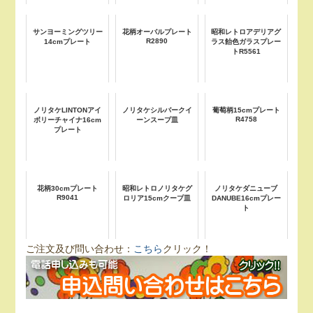
サンヨーミングツリー
花柄オーバルプレート
昭和レトロアデリアグ
R2890
14cmプレート
ラス飴色ガラスプレー
トR5561
ノリタケLINTONアイ
ノリタケシルバークイ
葡萄柄15cmプレート
R4758
ボリーチャイナ16cm
ーンスープ皿
プレート
花柄30cmプレート
昭和レトロノリタケグ
ノリタケダニューブ
R9041
ロリア15cmクープ皿
DANUBE16cmプレー
ト
ご注文及び問い合わせ：
こちら
クリック！