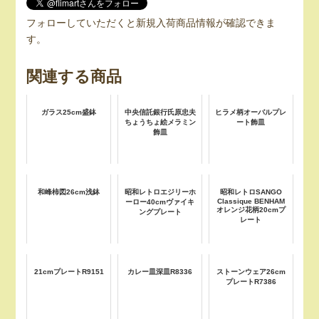
フォローしていただくと新規入荷商品情報が確認できま
す。
関連する商品
ガラス25cm盛鉢
中央信託銀行氏原忠夫
ヒラメ柄オーバルプレ
ちょうちょ絵メラミン
ート飾皿
飾皿
和峰柿図26cm浅鉢
昭和レトロエジリーホ
昭和レトロSANGO
Classique BENHAM
ーロー40cmヴァイキ
オレンジ花柄20cmプ
ングプレート
レート
21cmプレートR9151
カレー皿深皿R8336
ストーンウェア26cm
プレートR7386