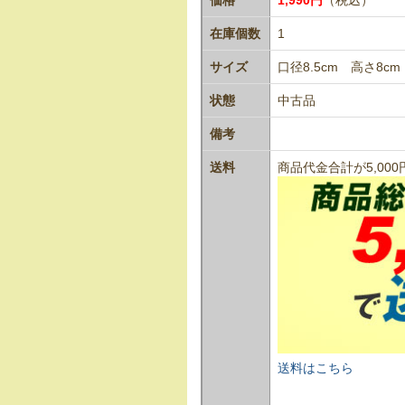
在庫個数
1
サイズ
口径8.5cm 高さ8cm 
状態
中古品
備考
送料
商品代金合計が5,0
送料はこちら