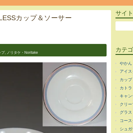
サイ
HLESSカップ＆ソーサー
カテ
ップ
,
ノリタケ・Noritake
やかん
アイス
カップ
カトラ
キャン
クリー
グラス
コース
シュガ