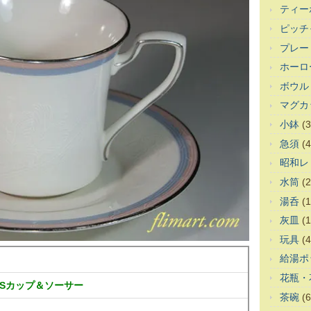
ティー
ピッチ
プレー
ホーロ
ボウル
マグカ
小鉢
(3
急須
(4
昭和レ
水筒
(2
湯呑
(1
灰皿
(1
玩具
(4
給湯ポ
花瓶・
ESSカップ＆ソーサー
茶碗
(6