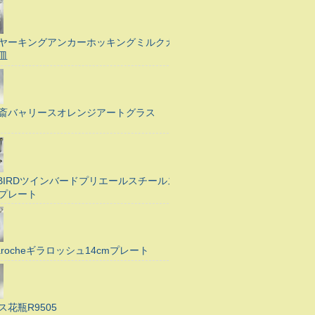
ヤーキングアンカーホッキングミルクガ
皿
斎バャリースオレンジアートグラス
N BIRDツインバードプリエールスチールス
プレート
Larocheギラロッシュ14cmプレート
ス花瓶R9505