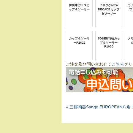
御所車ガラスカ
ノリタケNEW
モ
ップ＆ソーサー
DECADEカップ
プ
＆ソーサー
カップ＆ソーサ
TOSEN花柄カッ
ノ
ーR2622
プ＆ソーサー
R1000
ご注文及び問い合わせ：
こちら
クリ
« 三郷陶器Sango EUROPEAN八