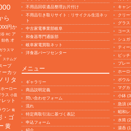
000
不用品回収遺品整理お片付け
キャン
不用品引き取りサイト：リサイクル生活ネッ
クリー
円から
ト
グラス
000円か
中古家電事業部岐阜
コース
保谷
ア
RC
和食器専門通販部
シュガ
オ
・飴色
岐阜家電買取ネット
ティー
ガラスマ
洋食器パーツセンター
ピッチ
プ
ステムグ
プレー
スープ
メニュー
ホーロ
ィーカッ
ノリタ
ボウル
ギャラリー
マグカ
ホーロー
商品説明定義
ガラス
小皿
小鉢
(3
問い合わせフォーム
オレット
急須
(4
流れ
ラウン
葡
昭和レ
特定商取引法に基づく表記
彩・ゴ
水筒
(2
申込フォーム
ー
黄
湯呑
(1
紹介