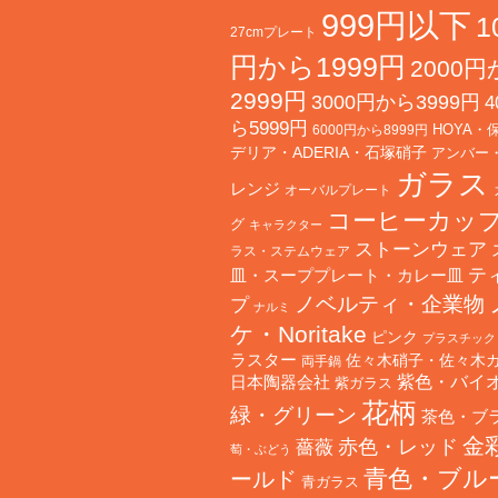
999円以下
1
27cmプレート
円から1999円
2000
2999円
3000円から3999円
4
ら5999円
HOYA・
6000円から8999円
デリア・ADERIA・石塚硝子
アンバー
ガラス
レンジ
オーバルプレート
コーヒーカッ
グ
キャラクター
ストーンウェア
ラス・ステムウェア
テ
皿・スーププレート・カレー皿
ノベルティ・企業物
プ
ナルミ
ケ・Noritake
ピンク
プラスチック
ラスター
佐々木硝子・佐々木
両手鍋
日本陶器会社
紫色・バイ
紫ガラス
花柄
緑・グリーン
茶色・ブ
金
赤色・レッド
薔薇
萄・ぶどう
青色・ブル
ールド
青ガラス