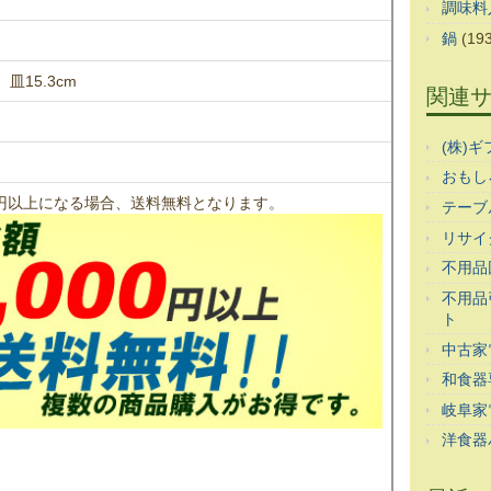
調味料
鍋
(193
皿15.3cm
関連
(株)
おもし
00円以上になる場合、送料無料となります。
テーブ
リサイ
不用品
不用品
ト
中古家
和食器
岐阜家
洋食器