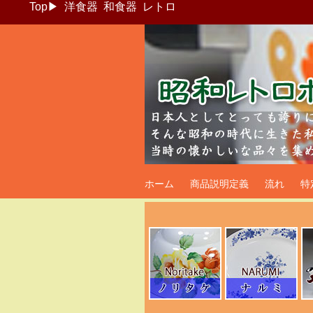
Top
▶
洋食器
和食器
レトロ
昭和レトロポッ
ホーム
商品説明定義
流れ
特