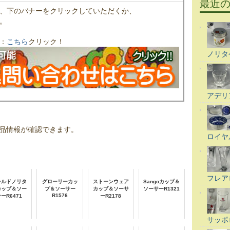
最近
、下のバナーをクリックしていただくか、
。
：
こちら
クリック！
ノリタ
アデリ
品情報が確認できます。
ロイヤ
フレア
ールドノリタ
グローリーカッ
ストーンウェア
Sangoカップ＆
カップ＆ソー
プ＆ソーサー
カップ＆ソーサ
ソーサーR1321
R1576
ーR6471
ーR2178
サッポ