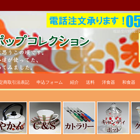
プ食器生活雑貨通販＠フリマー
定商取引法表記
申込フォーム
紹介
送料
洋食器
和食器