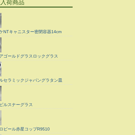
の入荷商品
ケNTキャニスター密閉容器14cm
アゴールドグラスロックグラス
ルセラミックジャパングラタン皿
ピルスナーグラス
ロビール赤星コップR9510