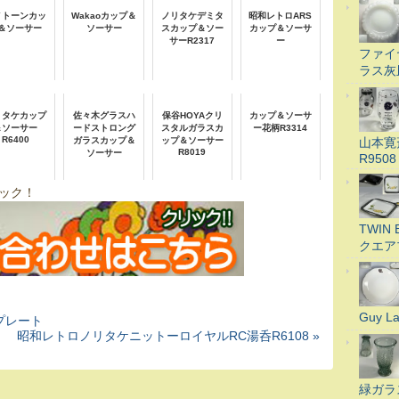
ノトーンカッ
Wakaoカップ＆
ノリタケデミタ
昭和レトロARS
＆ソーサー
ソーサー
スカップ＆ソー
カップ＆ソーサ
サーR2317
ー
ファイ
ラス灰
リタケカップ
佐々木グラスハ
保谷HOYAクリ
カップ＆ソーサ
＆ソーサー
ードストロング
スタルガラスカ
ー花柄R3314
R6400
山本寛
ガラスカップ＆
ップ＆ソーサー
R8019
ソーサー
R9508
ック！
TWI
クエア
Guy 
角プレート
昭和レトロノリタケニットーロイヤルRC湯呑R6108 »
緑ガラ