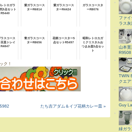
和レトロガラ
紫ガラスコース
紫ガラスコース
ガラスコースタ
托5点セット
ターR6814
ターR4424
ーR8076
R5440
ファイ
ラス灰
ガラスコース
青ガラスコース
花柄コースター5
昭和レトロカガ
ー豆皿トレイ
ターR8656
点セットR5497
ミクリスタルお
R4847
山本寛
つまみ皿5点セッ
ト
R9508
ック！
TWI
クエア
Guy 
982
たち吉アダム＆イブ花柄カレー皿 »
緑ガラ