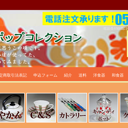
プ食器生活雑貨通販＠フリマー
定商取引法表記
申込フォーム
紹介
送料
洋食器
和食器