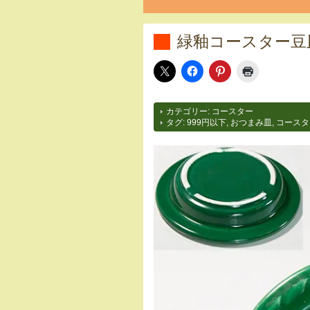
緑釉コースター豆
カテゴリー:
コースター
タグ:
999円以下
,
おつまみ皿
,
コースタ