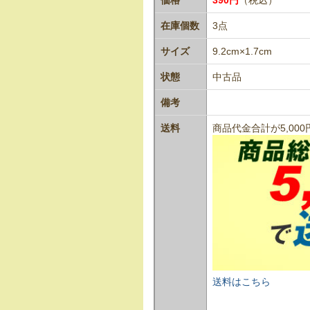
在庫個数
3点
サイズ
9.2cm×1.7cm
状態
中古品
備考
送料
商品代金合計が5,0
送料はこちら