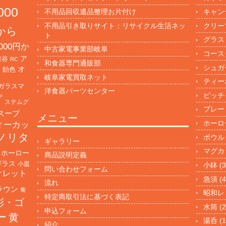
000
不用品回収遺品整理お片付け
キャン
不用品引き取りサイト：リサイクル生活ネッ
クリー
円から
ト
グラス
000円か
中古家電事業部岐阜
コース
保谷
ア
RC
和食器専門通販部
シュガ
オ
・飴色
岐阜家電買取ネット
ティー
ガラスマ
洋食器パーツセンター
ピッチ
プ
ステムグ
プレー
スープ
メニュー
ホーロ
ィーカッ
ノリタ
ボウル
ギャラリー
マグカ
ホーロー
商品説明定義
ガラス
小皿
小鉢
(3
問い合わせフォーム
オレット
急須
(4
流れ
ラウン
葡
昭和レ
特定商取引法に基づく表記
彩・ゴ
水筒
(2
申込フォーム
ー
黄
湯呑
(1
紹介