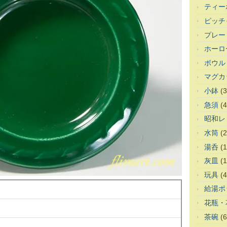
ティー
ピッチ
プレー
ホーロ
ボウル
マグカ
小鉢
(3
急須
(4
昭和レ
水筒
(2
湯呑
(1
灰皿
(1
玩具
(4
給湯ポ
花瓶・
茶碗
(6