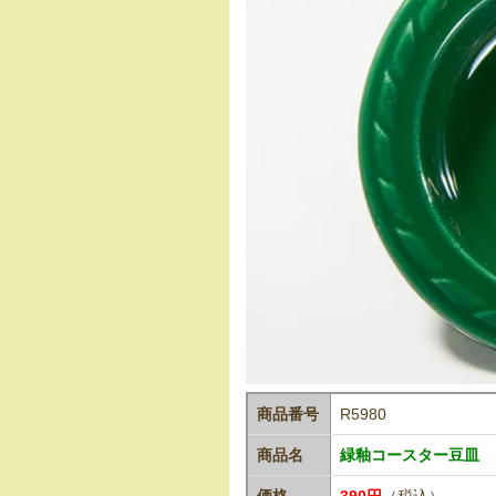
商品番号
R5980
商品名
緑釉コースター豆皿
価格
390円
（税込）