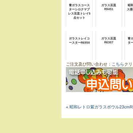
青ガラスコース
ガラス豆皿
昭
R9451
ターシロクマプ
ス茶
レス豆皿トレイ5
点セット
ガラストレイコ
ガラス豆皿
青
R6307
ースターR6950
タ
ご注文及び問い合わせ：
こちら
クリ
« 昭和レトロ紫ガラスボウル23cmR5