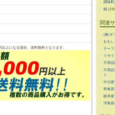
調味料
鍋
(193
関連
(株)
おもし
00円以上になる場合、送料無料となります。
テーブ
リサイ
不用品
不用品
ト
中古家
和食器
岐阜家
洋食器