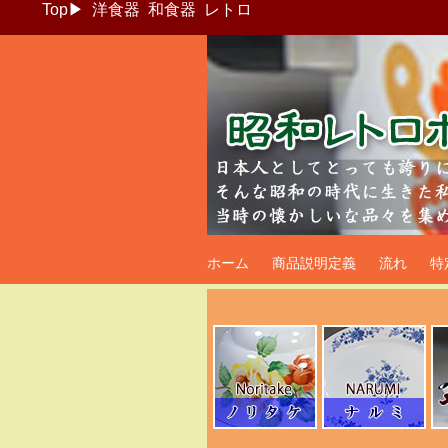
Top
▶
洋食器
和食器
レトロ
昭和レトロポッ
ホーム
商品説明定義
流れ
特