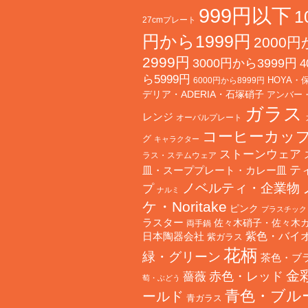
999円以下
1
27cmプレート
円から1999円
2000
2999円
3000円から3999円
4
ら5999円
HOYA・
6000円から8999円
デリア・ADERIA・石塚硝子
アンバー
ガラス
レンジ
オーバルプレート
コーヒーカッ
グ
キャラクター
ストーンウェア
ラス・ステムウェア
テ
皿・スーププレート・カレー皿
ノベルティ・企業物
プ
ナルミ
ケ・Noritake
ピンク
プラスチック
ラスター
佐々木硝子・佐々木
両手鍋
日本陶器会社
紫色・バイ
紫ガラス
花柄
緑・グリーン
茶色・ブ
金
赤色・レッド
薔薇
萄・ぶどう
青色・ブル
ールド
青ガラス