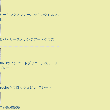
ヤーキングアンカーホッキングミルクガ
皿
斎バャリースオレンジアートグラス
N BIRDツインバードプリエールスチールス
プレート
Larocheギラロッシュ14cmプレート
ス花瓶R9505