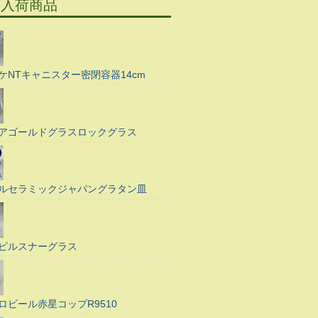
の入荷商品
ケNTキャニスター密閉容器14cm
アゴールドグラスロックグラス
ルセラミックジャパングラタン皿
ピルスナーグラス
ロビール赤星コップR9510