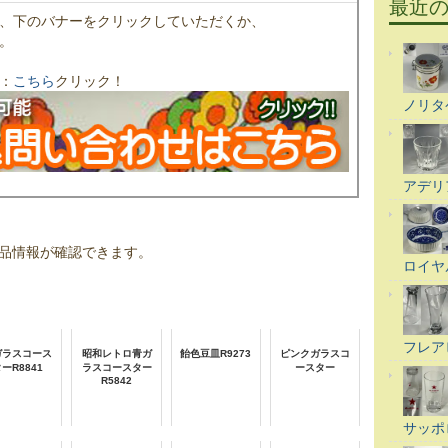
最近
、下のバナーをクリックしていただくか、
。
：
こちら
クリック！
ノリタ
アデリ
品情報が確認できます。
ロイヤ
フレア
ガラスコース
昭和レトロ青ガ
飴色豆皿R9273
ピンクガラスコ
ーR8841
ラスコースター
ースター
R5842
サッポ