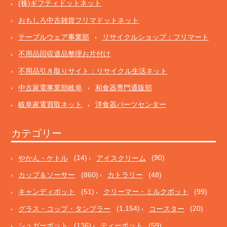
(株)ギフティドットネット
おもしろ中古雑貨フリマドットネット
テーブルウェア事業部
リサイクルショップ：フリマート
不用品回収遺品整理お片付け
不用品引き取りサイト：リサイクル生活ネット
中古家電事業部岐阜
和食器専門通販部
岐阜家電買取ネット
洋食器パーツセンター
カテゴリー
やかん・ケトル
(14)
アイスクリーム
(90)
カップ＆ソーサー
(860)
カトラリー
(48)
キャンディポット
(51)
クリーマー・ミルクポット
(99)
グラス・コップ・タンブラー
(1,154)
コースター
(20)
シュガーポット
(136)
ティーポット
(59)