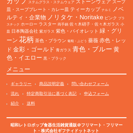
カップ
ストーンウェア
スープ
ステムグラス・ステムウェア
ノベ
ティーカップ
皿・スーププレート・カレー皿
ナルミ
ノリタケ・Noritake
ルティ・企業物
ピンク
プラ
ホーロー
ラスター
佐々木硝子・佐々木ガラス
両手鍋
小
スチック
緑・グリ
日本陶器会社
紫色・バイオレット
紫ガラス
皿
花柄
ーン
赤色・レッ
薔薇
茶色・ブラウン
葡萄・ぶどう
青色・ブルー
金彩・ゴールド
黄
ド
青ガラス
色・イエロー
黒・ブラック
メニュー
ギャラリー
商品説明定義
問い合わせフォーム
流れ
特定商取引法に基づく表記
申込フォーム
紹介
送料
昭和レトロポップ食器生活雑貨通販＠フリマート
・
フリマー
ト
・株式会社ギフティドットネット