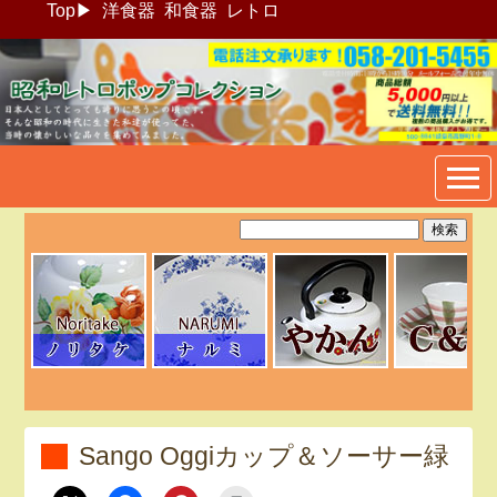
Top
▶
洋食器
和食器
レトロ
昭和レトロポップ食器生活雑
貨通販＠フリマート
Sango Oggiカップ＆ソーサー緑