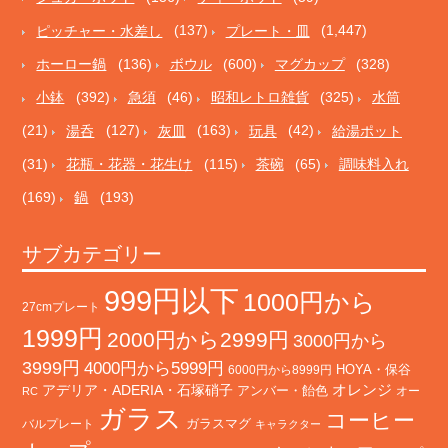
ピッチャー・水差し
(137)
プレート・皿
(1,447)
ホーロー鍋
(136)
ボウル
(600)
マグカップ
(328)
小鉢
(392)
急須
(46)
昭和レトロ雑貨
(325)
水筒
(21)
湯呑
(127)
灰皿
(163)
玩具
(42)
給湯ポット
(31)
花瓶・花器・花生け
(115)
茶碗
(65)
調味料入れ
(169)
鍋
(193)
サブカテゴリー
999円以下
1000円から
27cmプレート
1999円
2000円から2999円
3000円から
3999円
4000円から5999円
HOYA・保谷
6000円から8999円
オレンジ
アデリア・ADERIA・石塚硝子
アンバー・飴色
オー
RC
ガラス
コーヒー
バルプレート
ガラスマグ
キャラクター