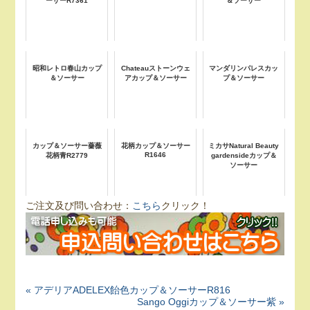
ーサーR7361
＆ソーサー
昭和レトロ春山カップ
Chateauストーンウェ
マンダリンパレスカッ
＆ソーサー
アカップ＆ソーサー
プ＆ソーサー
カップ＆ソーサー薔薇
花柄カップ＆ソーサー
ミカサNatural Beauty
R1646
花柄青R2779
gardensideカップ＆
ソーサー
ご注文及び問い合わせ：
こちら
クリック！
« アデリアADELEX飴色カップ＆ソーサーR816
Sango Oggiカップ＆ソーサー紫 »