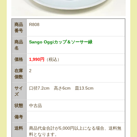
商品
R808
番号
商品
Sango Oggiカップ＆ソーサー緑
名
価格
1,990円
（税込）
在庫
2
個数
サイ
口径7.2cm 高さ6cm 皿13.5cm
ズ
状態
中古品
備考
送料
商品代金合計が5,000円以上になる場合、送料無
料となります。