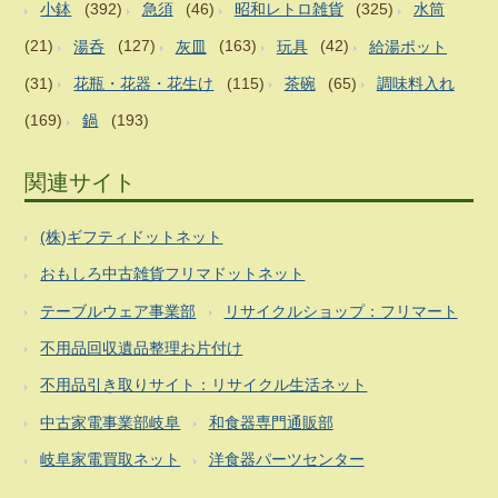
小鉢
(392)
急須
(46)
昭和レトロ雑貨
(325)
水筒
(21)
湯呑
(127)
灰皿
(163)
玩具
(42)
給湯ポット
(31)
花瓶・花器・花生け
(115)
茶碗
(65)
調味料入れ
(169)
鍋
(193)
関連サイト
(株)ギフティドットネット
おもしろ中古雑貨フリマドットネット
テーブルウェア事業部
リサイクルショップ：フリマート
不用品回収遺品整理お片付け
不用品引き取りサイト：リサイクル生活ネット
中古家電事業部岐阜
和食器専門通販部
岐阜家電買取ネット
洋食器パーツセンター