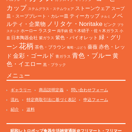
カップ
ストーンウェア
スープ
ステムグラス・ステムウェア
ノベ
ティーカップ
皿・スーププレート・カレー皿
ナルミ
ノリタケ・Noritake
ルティ・企業物
ピンク
プラ
ホーロー
ラスター
佐々木硝子・佐々木ガラス
両手鍋
小
スチック
緑・グリ
日本陶器会社
紫色・バイオレット
紫ガラス
皿
花柄
ーン
赤色・レッ
薔薇
茶色・ブラウン
葡萄・ぶどう
青色・ブルー
金彩・ゴールド
黄
ド
青ガラス
色・イエロー
黒・ブラック
メニュー
ギャラリー
商品説明定義
問い合わせフォーム
流れ
特定商取引法に基づく表記
申込フォーム
紹介
送料
昭和レトロポップ食器生活雑貨通販＠フリマート
・
フリマー