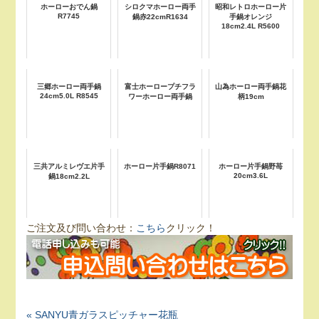
ホーローおでん鍋
シロクマホーロー両手
昭和レトロホーロー片
R7745
鍋赤22cmR1634
手鍋オレンジ
18cm2.4L R5600
三郷ホーロー両手鍋
富士ホーロープチフラ
山為ホーロー両手鍋花
24cm5.0L R8545
ワーホーロー両手鍋
柄19cm
三共アルミレヴエ片手
ホーロー片手鍋R8071
ホーロー片手鍋野苺
20cm3.6L
鍋18cm2.2L
ご注文及び問い合わせ：
こちら
クリック！
« SANYU青ガラスピッチャー花瓶