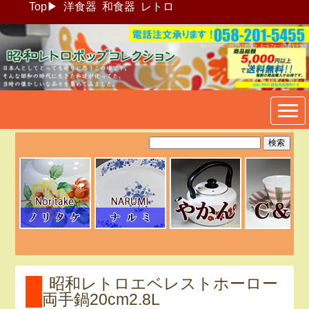
Top
▶
洋食器
和食器
レトロ
昭和レトロポップ食器生活雑
貨通販＠フリマート
昭和レトロエベレストホーロー
両手鍋20cm2.8L