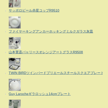
サッポロビール赤星コップR9510
ファイヤーキングアンカーホッキングミルクガラス灰皿
山本寛斎バャリースオレンジアートグラスR9508
TWIN BIRDツインバードプリエールスチールスクエアプレート
Guy Larocheギラロッシュ14cmプレート