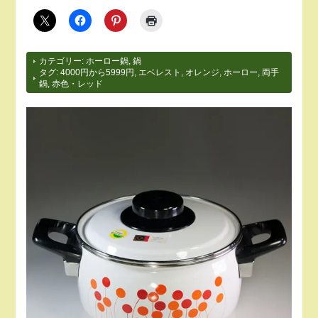
カテゴリー:
ホーロー鍋
,
鍋
タグ:
4000円から5999円
,
エベレスト
,
オレンジ
,
ホーロー
,
両手
鍋
,
赤色・レッド