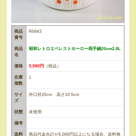
商品
R5843
番号
商品
昭和レトロエベレストホーロー両手鍋20cm2.8L
名
価格
5,990円
（税込）
在庫
1
個数
サイ
外口径20cm 高さ10.5cm
ズ
状態
未使用
備考
送料
商品代金合計が5,000円以上になる場合、送料無