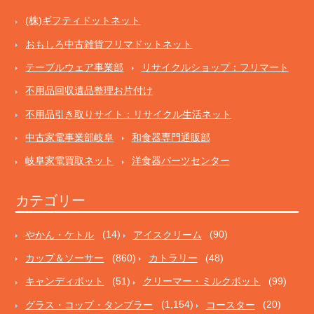
(株)ギフティドットネット
おもしろ中古雑貨フリマドットネット
テーブルウェア事業部
リサイクルショップ：フリマート
不用品回収遺品整理お片付け
不用品引き取りサイト：リサイクル生活ネット
中古家電事業部岐阜
和食器専門通販部
岐阜家電買取ネット
洋食器パーツセンター
カテゴリー
やかん・ケトル
(14)
アイスクリーム
(90)
カップ＆ソーサー
(860)
カトラリー
(48)
キャンディポット
(51)
クリーマー・ミルクポット
(99)
グラス・コップ・タンブラー
(1,154)
コースター
(20)