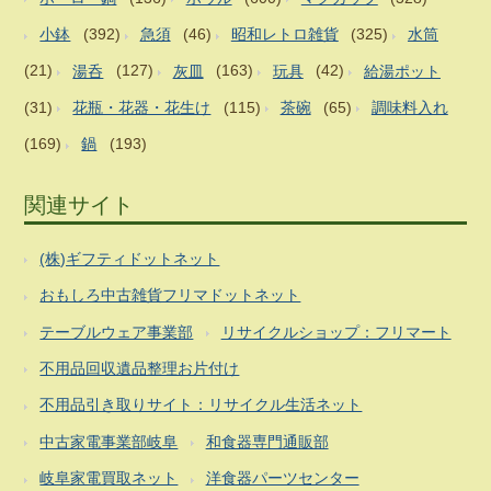
小鉢
(392)
急須
(46)
昭和レトロ雑貨
(325)
水筒
(21)
湯呑
(127)
灰皿
(163)
玩具
(42)
給湯ポット
(31)
花瓶・花器・花生け
(115)
茶碗
(65)
調味料入れ
(169)
鍋
(193)
関連サイト
(株)ギフティドットネット
おもしろ中古雑貨フリマドットネット
テーブルウェア事業部
リサイクルショップ：フリマート
不用品回収遺品整理お片付け
不用品引き取りサイト：リサイクル生活ネット
中古家電事業部岐阜
和食器専門通販部
岐阜家電買取ネット
洋食器パーツセンター