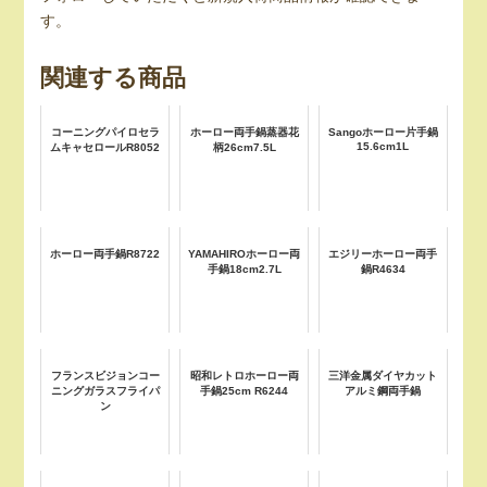
す。
関連する商品
コーニングパイロセラ
ホーロー両手鍋蒸器花
Sangoホーロー片手鍋
15.6cm1L
ムキャセロールR8052
柄26cm7.5L
ホーロー両手鍋R8722
YAMAHIROホーロー両
エジリーホーロー両手
手鍋18cm2.7L
鍋R4634
フランスビジョンコー
昭和レトロホーロー両
三洋金属ダイヤカット
ニングガラスフライパ
手鍋25cm R6244
アルミ鋼両手鍋
ン