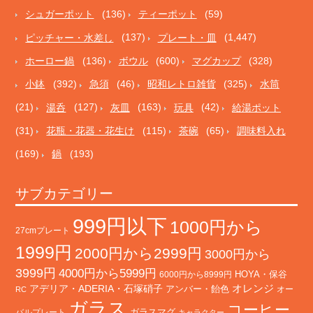
シュガーポット
(136)
ティーポット
(59)
ピッチャー・水差し
(137)
プレート・皿
(1,447)
ホーロー鍋
(136)
ボウル
(600)
マグカップ
(328)
小鉢
(392)
急須
(46)
昭和レトロ雑貨
(325)
水筒
(21)
湯呑
(127)
灰皿
(163)
玩具
(42)
給湯ポット
(31)
花瓶・花器・花生け
(115)
茶碗
(65)
調味料入れ
(169)
鍋
(193)
サブカテゴリー
999円以下
1000円から
27cmプレート
1999円
2000円から2999円
3000円から
3999円
4000円から5999円
HOYA・保谷
6000円から8999円
オレンジ
アデリア・ADERIA・石塚硝子
アンバー・飴色
オー
RC
ガラス
コーヒー
バルプレート
ガラスマグ
キャラクター