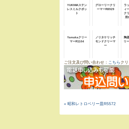
YUKIWAステン
グローリークリ
ラ
レスミルクポッ
ーマーR8929
ィ
ト
ク
用
Yamakaクリー
ノリタケリッチ
陶
マーR1104
モンドクリーマ
リー
ー
ご注文及び問い合わせ：
こちら
クリ
« 昭和レトロベリー皿R5572