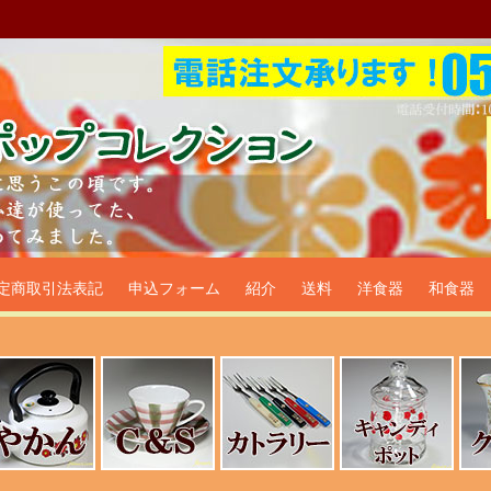
プ食器生活雑貨通販＠フリマー
定商取引法表記
申込フォーム
紹介
送料
洋食器
和食器