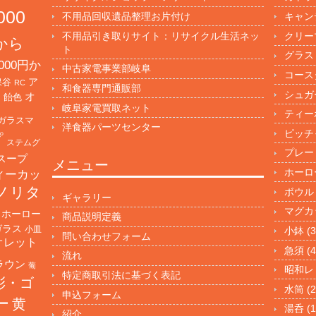
000
不用品回収遺品整理お片付け
キャン
不用品引き取りサイト：リサイクル生活ネッ
クリー
円から
ト
グラス
000円か
中古家電事業部岐阜
コース
保谷
ア
RC
和食器専門通販部
シュガ
オ
・飴色
岐阜家電買取ネット
ティー
ガラスマ
洋食器パーツセンター
ピッチ
プ
ステムグ
プレー
スープ
メニュー
ホーロ
ィーカッ
ノリタ
ボウル
ギャラリー
マグカ
ホーロー
商品説明定義
ガラス
小皿
小鉢
(3
問い合わせフォーム
オレット
急須
(4
流れ
ラウン
葡
昭和レ
特定商取引法に基づく表記
彩・ゴ
水筒
(2
申込フォーム
ー
黄
湯呑
(1
紹介