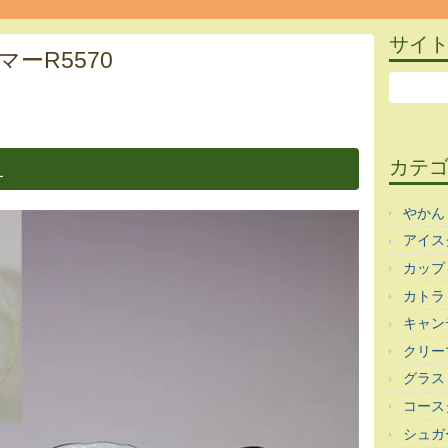
サイ
ーR5570
ト
カテ
ー
やかん
アイス
カップ
カトラ
キャン
クリー
グラス
コース
シュガ