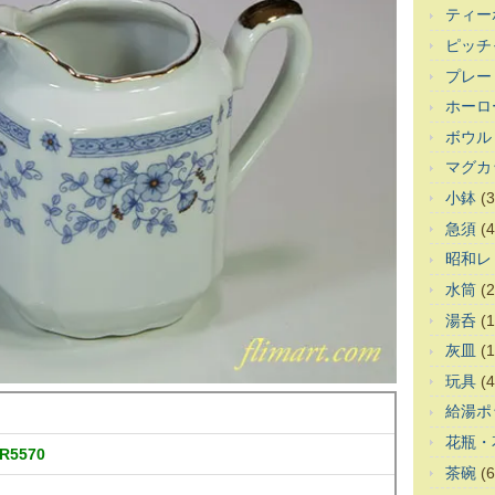
ティー
ピッチ
プレー
ホーロ
ボウル
マグカ
小鉢
(3
急須
(4
昭和レ
水筒
(2
湯呑
(1
灰皿
(1
玩具
(4
給湯ポ
花瓶・
5570
茶碗
(6