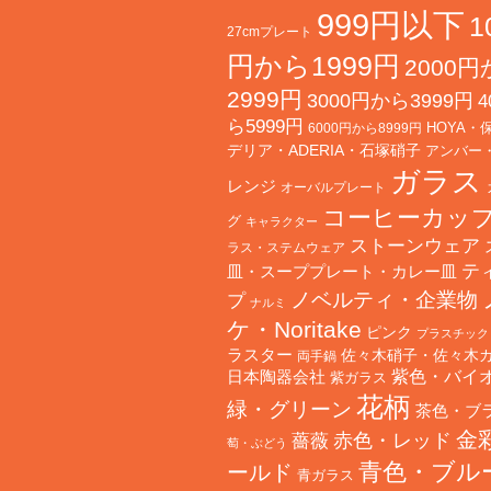
999円以下
1
27cmプレート
円から1999円
2000
2999円
3000円から3999円
4
ら5999円
HOYA・
6000円から8999円
デリア・ADERIA・石塚硝子
アンバー
ガラス
レンジ
オーバルプレート
コーヒーカッ
グ
キャラクター
ストーンウェア
ラス・ステムウェア
テ
皿・スーププレート・カレー皿
ノベルティ・企業物
プ
ナルミ
ケ・Noritake
ピンク
プラスチック
ラスター
佐々木硝子・佐々木
両手鍋
日本陶器会社
紫色・バイ
紫ガラス
花柄
緑・グリーン
茶色・ブ
金
赤色・レッド
薔薇
萄・ぶどう
青色・ブル
ールド
青ガラス