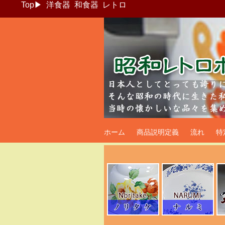
Top
▶
洋食器
和食器
レトロ
昭和レトロポッ
ホーム
商品説明定義
流れ
特