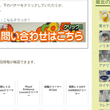
最近
、下のバナーをクリックしていただくか、
。
：
こちら
クリック！
黄ガラ
ノリタ
品情報が確認できます。
アデリ
ロイヤ
Royal
昭和レトロ
飴釉クリーマー
昭和レトロIVY
Embassy
R7104
matoクリーマ
GARDENクリー
Lincolnクリーマ
ー
マー
ー
フレア