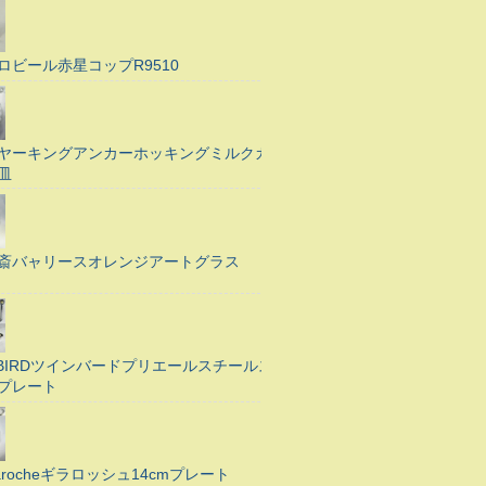
ロビール赤星コップR9510
ヤーキングアンカーホッキングミルクガ
皿
斎バャリースオレンジアートグラス
N BIRDツインバードプリエールスチールス
プレート
Larocheギラロッシュ14cmプレート