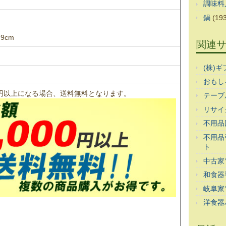
調味料
鍋
(193
9cm
関連
(株)
おもし
00円以上になる場合、送料無料となります。
テーブ
リサイ
不用品
不用品
ト
中古家
和食器
岐阜家
洋食器