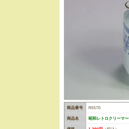
商品番号
R5570
商品名
昭和レトロクリーマーR
価格
1,290円
（税込）