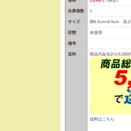
在庫個数
1
サイズ
胴6.5cm×6.5cm 高さ
状態
未使用
備考
送料
商品代金合計が5,0
送料はこちら