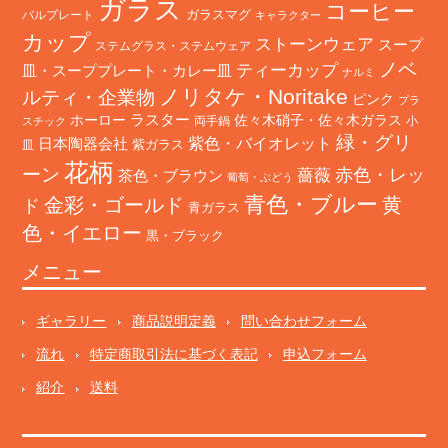
ガラス
コーヒー
バルプレート
ガラスマグ
キャラクター
カップ
ストーンウェア
スープ
ステムグラス・ステムウェア
ノベ
ティーカップ
皿・スーププレート・カレー皿
ナルミ
ノリタケ・Noritake
ルティ・企業物
ピンク
プラ
ホーロー
ラスター
佐々木硝子・佐々木ガラス
両手鍋
小
スチック
緑・グリ
日本陶器会社
紫色・バイオレット
紫ガラス
皿
花柄
ーン
赤色・レッ
薔薇
茶色・ブラウン
葡萄・ぶどう
青色・ブルー
金彩・ゴールド
黄
ド
青ガラス
色・イエロー
黒・ブラック
メニュー
ギャラリー
商品説明定義
問い合わせフォーム
流れ
特定商取引法に基づく表記
申込フォーム
紹介
送料