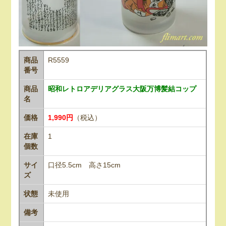
商品
R5559
番号
商品
昭和レトロアデリアグラス大阪万博髪結コップ
名
価格
1,990円
（税込）
在庫
1
個数
サイ
口径5.5cm 高さ15cm
ズ
状態
未使用
備考