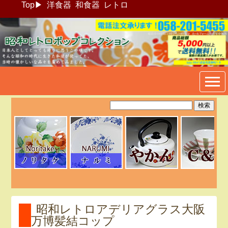
Top
▶
洋食器
和食器
レトロ
昭和レトロポップ食器生活雑
貨通販＠フリマート
昭和レトロアデリアグラス大阪
万博髪結コップ