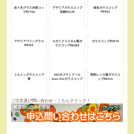
佐々木グラス冷茶コッ
アデリアガラスコップ
保谷ガラスコップ
R9341
プR7704
花柄R1139
アデリアワイングラス
カガミクリスタル紫ガ
ガラスコップR3079
R9422
ラスコップR6459
ミルトンガラスコップ
HOYAブランドール
昭和レトロ紫ガラスコ
青
bran d'orガラスコップ
ップR6114
ご注文及び問い合わせ：
こちら
クリック！