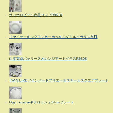
サッポロビール赤星コップR9510
ファイヤーキングアンカーホッキングミルクガラス灰皿
山本寛斎バャリースオレンジアートグラスR9508
TWIN BIRDツインバードプリエールスチールスクエアプレート
Guy Larocheギラロッシュ14cmプレート