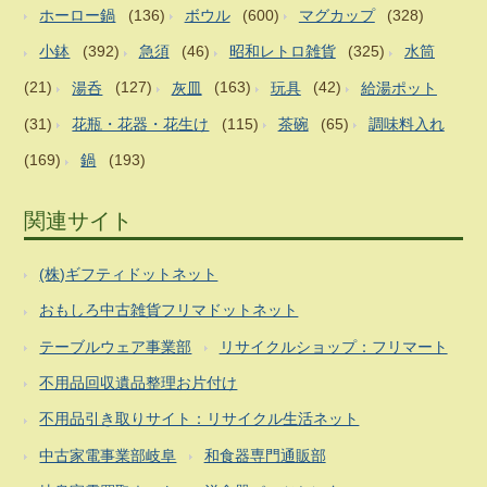
ホーロー鍋
(136)
ボウル
(600)
マグカップ
(328)
小鉢
(392)
急須
(46)
昭和レトロ雑貨
(325)
水筒
(21)
湯呑
(127)
灰皿
(163)
玩具
(42)
給湯ポット
(31)
花瓶・花器・花生け
(115)
茶碗
(65)
調味料入れ
(169)
鍋
(193)
関連サイト
(株)ギフティドットネット
おもしろ中古雑貨フリマドットネット
テーブルウェア事業部
リサイクルショップ：フリマート
不用品回収遺品整理お片付け
不用品引き取りサイト：リサイクル生活ネット
中古家電事業部岐阜
和食器専門通販部