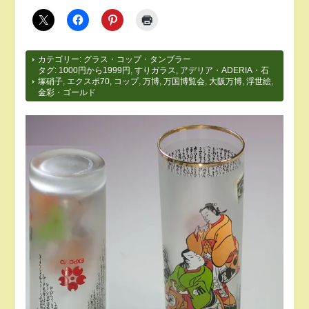
カテゴリー:
グラス・コップ・タンブラー
タグ:
1000円から1999円
,
すりガラス
,
アデリア・ADERIA・石
塚硝子
,
エクスポ70
,
コップ
,
万博
,
万国博覧会
,
大阪万博
,
浮世絵
,
金彩・ゴールド