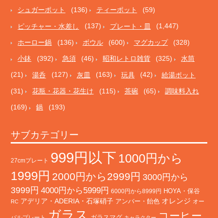
シュガーポット
(136)
ティーポット
(59)
ピッチャー・水差し
(137)
プレート・皿
(1,447)
ホーロー鍋
(136)
ボウル
(600)
マグカップ
(328)
小鉢
(392)
急須
(46)
昭和レトロ雑貨
(325)
水筒
(21)
湯呑
(127)
灰皿
(163)
玩具
(42)
給湯ポット
(31)
花瓶・花器・花生け
(115)
茶碗
(65)
調味料入れ
(169)
鍋
(193)
サブカテゴリー
999円以下
1000円から
27cmプレート
1999円
2000円から2999円
3000円から
3999円
4000円から5999円
HOYA・保谷
6000円から8999円
オレンジ
アデリア・ADERIA・石塚硝子
アンバー・飴色
オー
RC
ガラス
コーヒー
バルプレート
ガラスマグ
キャラクター