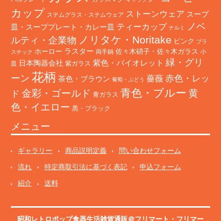
カップ
ストーンウェア
スープ
ステムグラス・ステムウェア
ノベ
ティーカップ
皿・スーププレート・カレー皿
ナルミ
ノリタケ・Noritake
ルティ・企業物
ピンク
プラ
ホーロー
ラスター
佐々木硝子・佐々木ガラス
両手鍋
小
スチック
緑・グリ
日本陶器会社
紫色・バイオレット
紫ガラス
皿
花柄
ーン
赤色・レッ
薔薇
茶色・ブラウン
葡萄・ぶどう
青色・ブルー
金彩・ゴールド
黄
ド
青ガラス
色・イエロー
黒・ブラック
メニュー
ギャラリー
商品説明定義
問い合わせフォーム
流れ
特定商取引法に基づく表記
申込フォーム
紹介
送料
昭和レトロポップ食器生活雑貨通販＠フリマート
・
フリマー