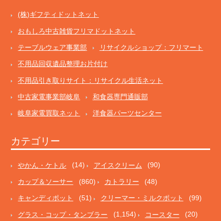
(株)ギフティドットネット
おもしろ中古雑貨フリマドットネット
テーブルウェア事業部
リサイクルショップ：フリマート
不用品回収遺品整理お片付け
不用品引き取りサイト：リサイクル生活ネット
中古家電事業部岐阜
和食器専門通販部
岐阜家電買取ネット
洋食器パーツセンター
カテゴリー
やかん・ケトル
(14)
アイスクリーム
(90)
カップ＆ソーサー
(860)
カトラリー
(48)
キャンディポット
(51)
クリーマー・ミルクポット
(99)
グラス・コップ・タンブラー
(1,154)
コースター
(20)