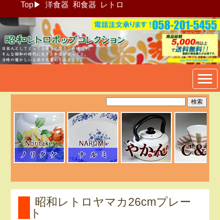
Top
▶
洋食器
和食器
レトロ
昭和レトロポップ食器生活雑
貨通販＠フリマート
昭和レトロヤマカ26cmプレー
ト