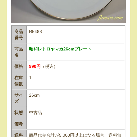
商品
R5488
番号
商品
昭和レトロヤマカ26cmプレート
名
価格
990円
（税込）
在庫
1
個数
サイ
26cm
ズ
状態
中古品
備考
送料
商品代金合計が5,000円以上になる場合、送料無