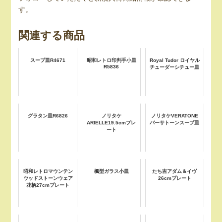
す。
関連する商品
スープ皿R4671
昭和レトロ印判手小皿
Royal Tudor ロイヤル
R5836
チューダーシチュー皿
グラタン皿R6826
ノリタケ
ノリタケVERATONE
ARIELLE19.5cmプレ
バーサトーンスープ皿
ート
昭和レトロマウンテン
楓型ガラス小皿
たち吉アダム＆イヴ
ウッドストーンウェア
26cmプレート
花柄27cmプレート