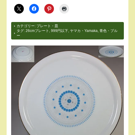
カテゴリー:
プレート・皿
タグ:
26cmプレート
,
999円以下
,
ヤマカ・Yamaka
,
青色・ブル
ー