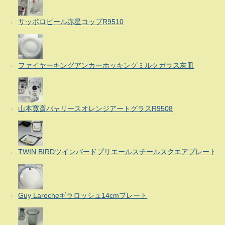
サッポロビール赤星コップR9510
ファイヤーキングアンカーホッキングミルクガラス灰皿
山本寛斎バャリースオレンジアートグラスR9508
TWIN BIRDツインバードプリエールスチールスクエアプレート
Guy Larocheギラロッシュ14cmプレート