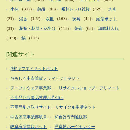
小鉢
(392)
急須
(46)
昭和レトロ雑貨
(325)
水筒
(21)
湯呑
(127)
灰皿
(163)
玩具
(42)
給湯ポット
(31)
花瓶・花器・花生け
(115)
茶碗
(65)
調味料入れ
(169)
鍋
(193)
関連サイト
(株)ギフティドットネット
おもしろ中古雑貨フリマドットネット
テーブルウェア事業部
リサイクルショップ：フリマート
不用品回収遺品整理お片付け
不用品引き取りサイト：リサイクル生活ネット
中古家電事業部岐阜
和食器専門通販部
岐阜家電買取ネット
洋食器パーツセンター