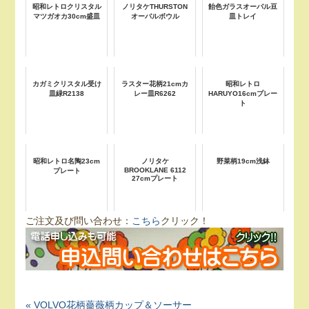
昭和レトロクリスタル
ノリタケTHURSTON
飴色ガラスオーバル豆
マツガオカ30cm盛皿
オーバルボウル
皿トレイ
カガミクリスタル受け
ラスター花柄21cmカ
昭和レトロ
皿緑R2138
レー皿R6262
HARUYO16cmプレー
ト
昭和レトロ名陶23cm
ノリタケ
野菜柄19cm浅鉢
BROOKLANE 6112
プレート
27cmプレート
ご注文及び問い合わせ：
こちら
クリック！
« VOLVO花柄薔薇柄カップ＆ソーサー