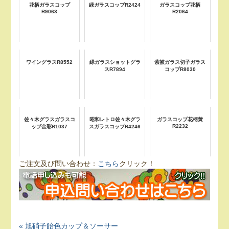
花柄ガラスコップ
緑ガラスコップR2424
ガラスコップ花柄
R9063
R2064
ワイングラスR8552
緑ガラスショットグラ
紫被ガラス切子ガラス
スR7894
コップR8030
佐々木グラスガラスコ
昭和レトロ佐々木グラ
ガラスコップ花柄黄
R2232
ップ金彩R1037
スガラスコップR4246
ご注文及び問い合わせ：
こちら
クリック！
« 旭硝子飴色カップ＆ソーサー