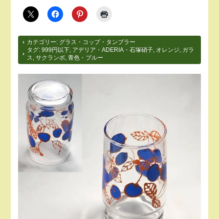
カテゴリー:
グラス・コップ・タンブラー
タグ:
999円以下
,
アデリア・ADERIA・石塚硝子
,
オレンジ
,
ガラ
ス
,
サクランボ
,
青色・ブルー