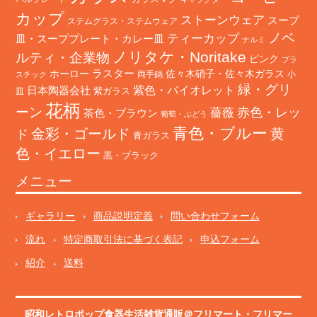
カップ
ストーンウェア
スープ
ステムグラス・ステムウェア
ノベ
ティーカップ
皿・スーププレート・カレー皿
ナルミ
ノリタケ・Noritake
ルティ・企業物
ピンク
プラ
ホーロー
ラスター
佐々木硝子・佐々木ガラス
両手鍋
小
スチック
緑・グリ
日本陶器会社
紫色・バイオレット
紫ガラス
皿
花柄
ーン
赤色・レッ
薔薇
茶色・ブラウン
葡萄・ぶどう
青色・ブルー
金彩・ゴールド
黄
ド
青ガラス
色・イエロー
黒・ブラック
メニュー
ギャラリー
商品説明定義
問い合わせフォーム
流れ
特定商取引法に基づく表記
申込フォーム
紹介
送料
昭和レトロポップ食器生活雑貨通販＠フリマート
・
フリマー