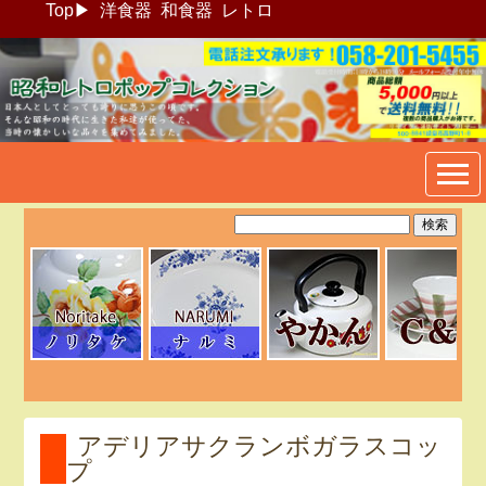
Top
▶
洋食器
和食器
レトロ
昭和レトロポップ食器生活雑
貨通販＠フリマート
アデリアサクランボガラスコッ
プ