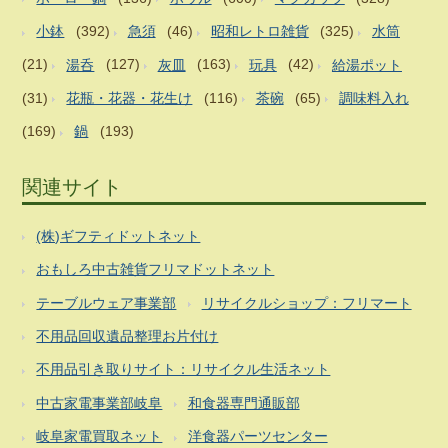
小鉢
(392)
急須
(46)
昭和レトロ雑貨
(325)
水筒
(21)
湯呑
(127)
灰皿
(163)
玩具
(42)
給湯ポット
(31)
花瓶・花器・花生け
(116)
茶碗
(65)
調味料入れ
(169)
鍋
(193)
関連サイト
(株)ギフティドットネット
おもしろ中古雑貨フリマドットネット
テーブルウェア事業部
リサイクルショップ：フリマート
不用品回収遺品整理お片付け
不用品引き取りサイト：リサイクル生活ネット
中古家電事業部岐阜
和食器専門通販部
岐阜家電買取ネット
洋食器パーツセンター