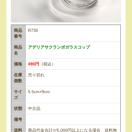
商品
R730
番号
商品
アデリアサクランボガラスコップ
名
価格
490円
（税込）
在庫
売り切れ
個数
サイ
5.5cm×9cm
ズ
状態
中古品
備考
送料
商品代金合計が5,000円以上になる場合、送料無