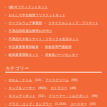
(株)ギフティドットネット
おもしろ中古雑貨フリマドットネット
テーブルウェア事業部
リサイクルショップ：フリマート
不用品回収遺品整理お片付け
不用品引き取りサイト：リサイクル生活ネット
中古家電事業部岐阜
和食器専門通販部
岐阜家電買取ネット
洋食器パーツセンター
カテゴリー
やかん・ケトル
(14)
アイスクリーム
(90)
カップ＆ソーサー
(860)
カトラリー
(48)
キャンディポット
(51)
クリーマー・ミルクポット
(99)
グラス・コップ・タンブラー
(1,154)
コースター
(20)